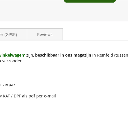
er (GPSR)
Reviews
 winkelwagen'
zijn,
beschikbaar in ons magazijn
in Reinfeld (tuss
u verzonden.
n verpakt
w KAT / DPF als pdf per e-mail