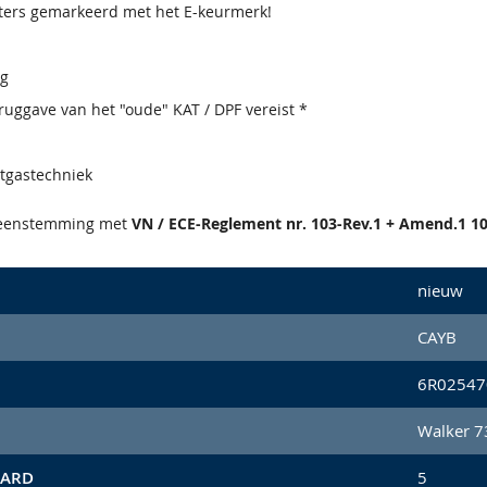
lters gemarkeerd met het E-keurmerk!
ig
uggave van het "oude" KAT / DPF vereist *
atgastechniek
reenstemming met
VN / ECE-Reglement nr. 103-Rev.1 + Amend.1 10
nieuw
CAYB
6R02547
Walker 
AARD
5