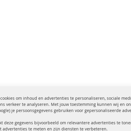
cookies om inhoud en advertenties te personaliseren, sociale med
ons verkeer te analyseren. Met jouw toestemming kunnen wij en on
ogle) je persoonsgegevens gebruiken voor gepersonaliseerde adve
ending binnen 24 uur
Alle onderdelen gecerti
ucten in voorraad
gehomologeerd met e-
kt deze gegevens bijvoorbeeld om relevantere advertenties te tonen
t advertenties te meten en zijn diensten te verbeteren.