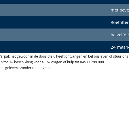
met beve
Roetfilter
hetzelfde
24 maand
n. Verpak het gewoon in de doos die u heeft ontvangen en bel ons even of stuur ons
aan tot uw beschikking voor al uw vragen of hulp ☎ 04533 799 000
ikel geleverd zonder montageset.