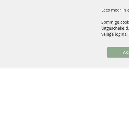
Lees meer in 
Sommige cooki
uitgeschakeld.
+49 (0) 4533 799 00 0
veilige logins
ma-do: 09-17 u, vr Fr 09-16 u
info@contra-automotive.de
AC
facebook
instagram