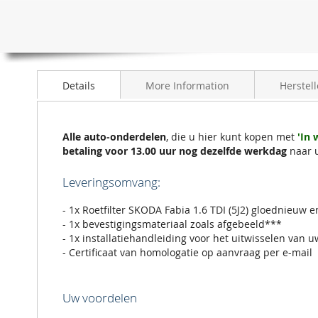
naar
het
begin
van
de
afbeeldingen-
Details
More Information
Herstell
gallerij
Alle auto-onderdelen
, die u hier kunt kopen met
'In
betaling voor 13.00 uur nog dezelfde werkdag
naar 
Leveringsomvang:
- 1x Roetfilter SKODA Fabia 1.6 TDI (5J2) gloednieuw e
- 1x bevestigingsmateriaal zoals afgebeeld***
- 1x installatiehandleiding voor het uitwisselen van u
- Certificaat van homologatie op aanvraag per e-mail
Uw voordelen