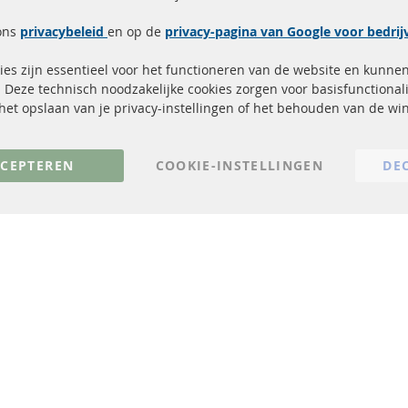
Snelle links
Kundenservice
ons
privacybeleid
en op de
privacy-pagina van Google voor bedri
Roetfilter (DPF)
Over ons
es zijn essentieel voor het functioneren van de website en kunne
Roetfilter reiniging
Betaalmethoden
 Deze technisch noodzakelijke cookies zorgen voor basisfunctionali
Katalysator (KAT)
Verzendingskosten
, het opslaan van je privacy-instellingen of het behouden van de w
sensoren
Contact
FAQ
Annuleer contract
CEPTEREN
COOKIE-INSTELLINGEN
DE
© 2023 ConTra Automotive GmbH. All Rights Reserved.