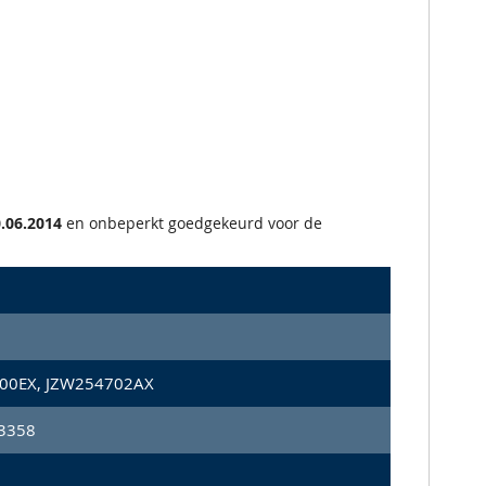
.06.2014
en onbeperkt goedgekeurd voor de
00EX, JZW254702AX
73358