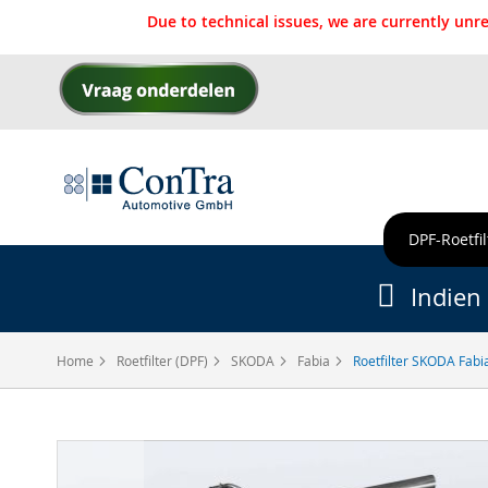
Due to technical issues, we are currently un
Ga
naar
de
inhoud
DPF-Roetfil
Indien 
Home
Roetfilter (DPF)
SKODA
Fabia
Roetfilter SKODA Fabia
Ga
naar