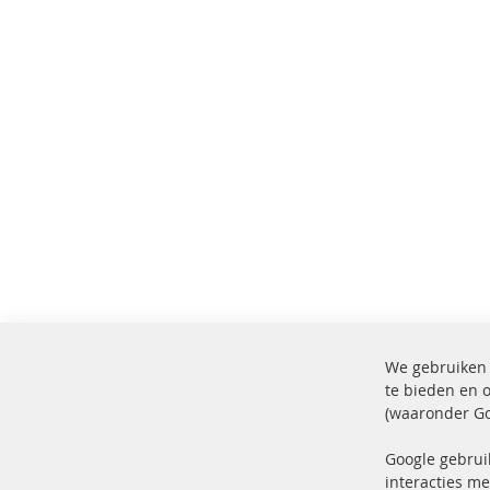
We gebruiken 
te bieden en 
(waaronder Go
100% nieuwe onderdelen en TOP
Verz
service
Prod
Google gebrui
interacties me