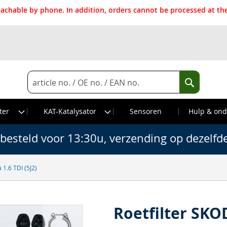
reachable by phone. In addition, orders cannot be processed at 
Search
Search
ter
KAT-Katalysator
Sensoren
Hulp & ond
besteld voor 13:30u, verzending op dezelfd
 1.6 TDI (5J2)
Roetfilter SKOD