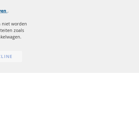
Meer links
jven
.
Gegevensbescherming
n niet worden
AGB
teiten zoals
Annuleringsvoorwaarden
inkelwagen.
Impressum
Cookie-instellingen
CLINE