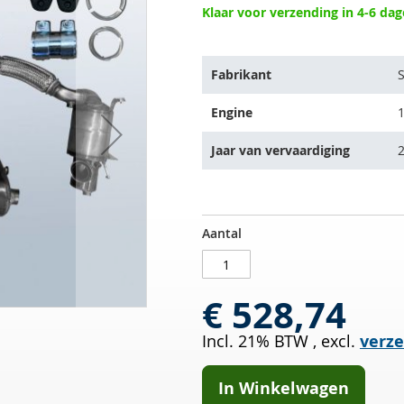
Klaar voor verzending in 4-6 da
Het
Fabrikant
artikel
past
Engine
1
op
de
Jaar van vervaardiging
2
volgende
voertuigen:
Roetfilter
OP
Aantal
SKODA
VOORRAAD
Fabia
1.6
€ 528,74
TDI
(5J2)
Incl. 21% BTW
,
excl.
verz
In Winkelwagen