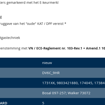
lters gemarkeerd met het E-keurmerk!
ig
uggave van het "oude" KAT / DPF vereist *
atgastechniek
reenstemming met
VN / ECE-Reglement nr. 103-Rev.1 + Amend.1 10
nieuw
DV6C_9HR
1731XK, 9803421880, 174045, 17384
Bosal 097-257; Walker 73072
AARD
5