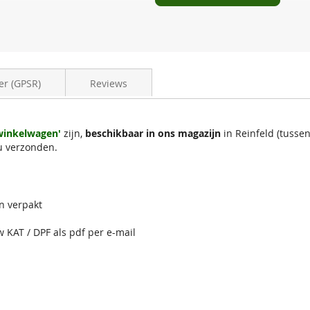
er (GPSR)
Reviews
 winkelwagen'
zijn,
beschikbaar in ons magazijn
in Reinfeld (tuss
u verzonden.
n verpakt
w KAT / DPF als pdf per e-mail