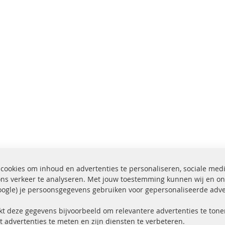
cookies om inhoud en advertenties te personaliseren, sociale med
ons verkeer te analyseren. Met jouw toestemming kunnen wij en on
ogle) je persoonsgegevens gebruiken voor gepersonaliseerde adve
ending binnen 24 uur
Alle onderdelen gecerti
ucten in voorraad
gehomologeerd met e-
kt deze gegevens bijvoorbeeld om relevantere advertenties te tonen
t advertenties te meten en zijn diensten te verbeteren.