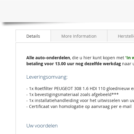
de
afbeeldingen-
gallerij
Details
More Information
Herstell
Alle auto-onderdelen
, die u hier kunt kopen met
'In
betaling voor 13.00 uur nog dezelfde werkdag
naar 
Leveringsomvang:
- 1x Roetfilter PEUGEOT 308 1.6 HDI 110 gloednieuw e
- 1x bevestigingsmateriaal zoals afgebeeld***
- 1x installatiehandleiding voor het uitwisselen van u
- Certificaat van homologatie op aanvraag per e-mail
Uw voordelen