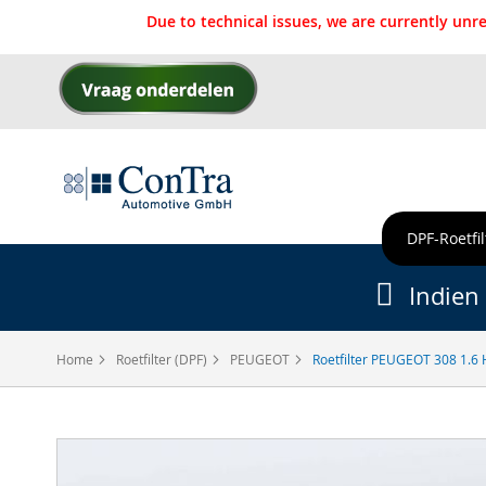
Due to technical issues, we are currently un
Ga
naar
de
inhoud
DPF-Roetfil
Indien 
Home
Roetfilter (DPF)
PEUGEOT
Roetfilter PEUGEOT 308 1.6 
Ga
naar