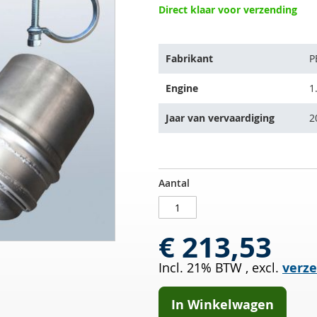
Direct klaar voor verzending
Het
Fabrikant
P
artikel
past
Engine
1
op
de
Jaar van vervaardiging
2
volgende
voertuigen:
Roetfilter
OP
Aantal
PEUGEOT
VOORRAAD
308
1.6
€ 213,53
HDI
110
Incl. 21% BTW
,
excl.
verz
In Winkelwagen