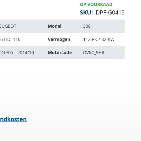
OP VOORRAAD
SKU
DPF-G0413
EUGEOT
Model
308
.6 HDI 110
Vermogen
112 PK / 82 KW
010/05 - 2014/10
Motorcode
DV6C_9HR
endkosten