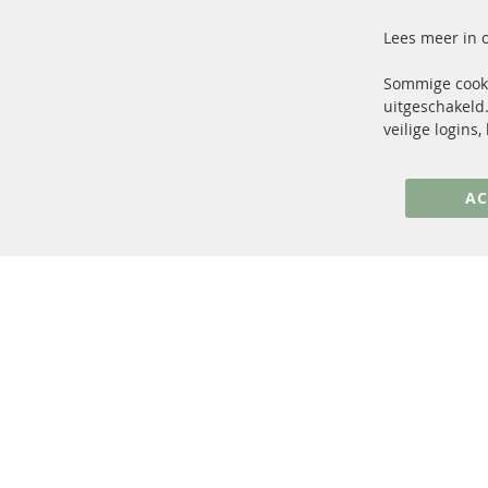
Lees meer in 
Sommige cooki
uitgeschakeld.
+49 (0) 4533 799 00 0
veilige logins
ma-do: 09-17 u, vr Fr 09-16 u
info@contra-automotive.de
AC
facebook
instagram