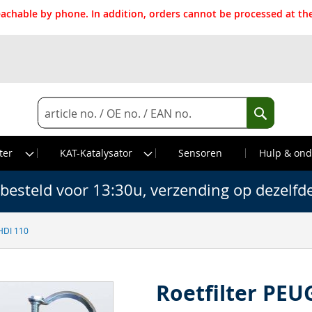
reachable by phone. In addition, orders cannot be processed at 
Search
Search
ter
KAT-Katalysator
Sensoren
Hulp & ond
besteld voor 13:30u, verzending op dezelfd
HDI 110
Roetfilter PEU