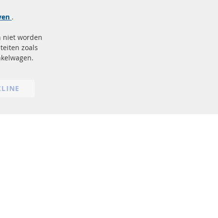
Meer links
jven
.
Gegevensbescherming
n niet worden
AGB
teiten zoals
Annuleringsvoorwaarden
inkelwagen.
Impressum
Cookie-instellingen
CLINE