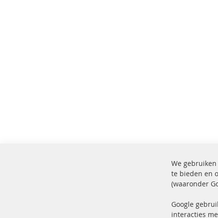
We gebruiken 
te bieden en 
(waaronder Go
100% nieuwe onderdelen en TOP
Verz
service
Prod
Google gebrui
interacties me