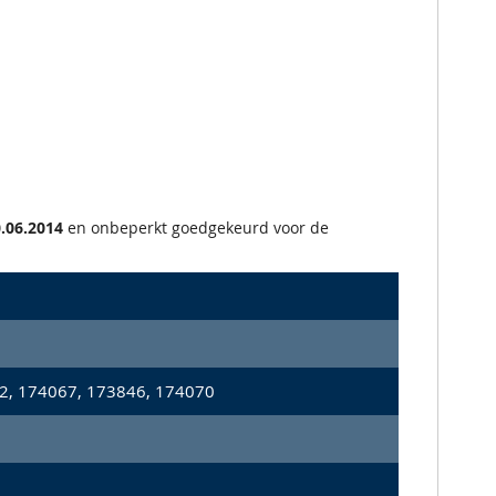
.06.2014
en onbeperkt goedgekeurd voor de
2, 174067, 173846, 174070