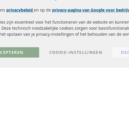
Snelle links
Kundenservice
ons
privacybeleid
en op de
privacy-pagina van Google voor bedri
Roetfilter (DPF)
Over ons
es zijn essentieel voor het functioneren van de website en kunne
Roetfilter reiniging
Betaalmethoden
 Deze technisch noodzakelijke cookies zorgen voor basisfunctionali
Katalysator (KAT)
Verzendingskosten
, het opslaan van je privacy-instellingen of het behouden van de w
sensoren
Contact
FAQ
Annuleer contract
CEPTEREN
COOKIE-INSTELLINGEN
DE
© 2023 ConTra Automotive GmbH. All Rights Reserved.