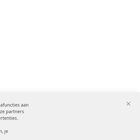
iafuncties aan
Close
ze partners
Cooki
Bar
rtenties.
ficeerd en
Beveiligde
betaling
markering
, je