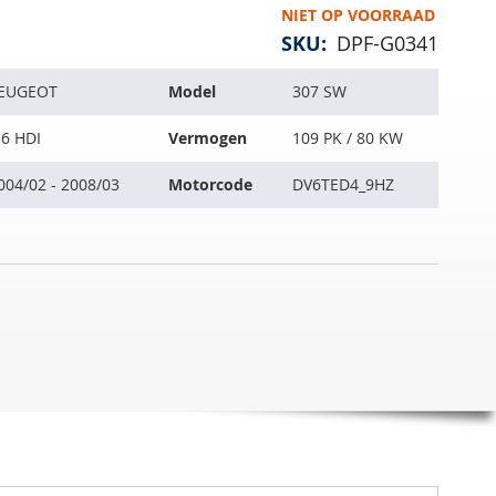
NIET OP VOORRAAD
SKU
DPF-G0341
EUGEOT
Model
307 SW
.6 HDI
Vermogen
109 PK / 80 KW
004/02 - 2008/03
Motorcode
DV6TED4_9HZ