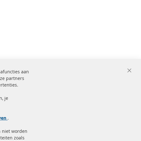
iafuncties aan
Close
ze partners
Cooki
Bar
rtenties.
ficeerd en
Beveiligde
betaling
markering
, je
Meer links
jven
.
Gegevensbescherming
n niet worden
AGB
teiten zoals