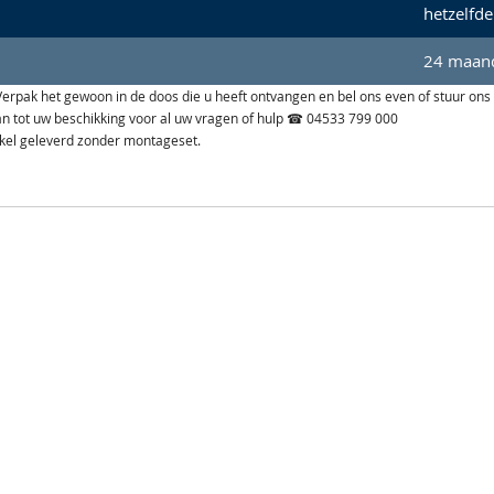
hetzelfde
24 maand
n. Verpak het gewoon in de doos die u heeft ontvangen en bel ons even of stuur ons
aan tot uw beschikking voor al uw vragen of hulp ☎ 04533 799 000
ikel geleverd zonder montageset.