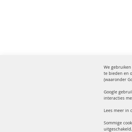
We gebruiken 
te bieden en 
(waaronder Go
100% nieuwe onderdelen en TOP
Verz
service
Prod
Google gebrui
interacties me
Lees meer in 
Sommige cooki
uitgeschakeld.