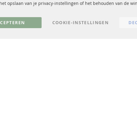
Katalysator (KAT)
Verzendingskosten
, het opslaan van je privacy-instellingen of het behouden van de w
sensoren
Contact
FAQ
Annuleer contract
CEPTEREN
COOKIE-INSTELLINGEN
DE
© 2023 ConTra Automotive GmbH. All Rights Reserved.