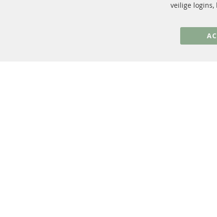
+49 (0) 4533 799 00 0
veilige logins
ma-do: 09-17 u, vr Fr 09-16 u
info@contra-automotive.de
AC
facebook
instagram