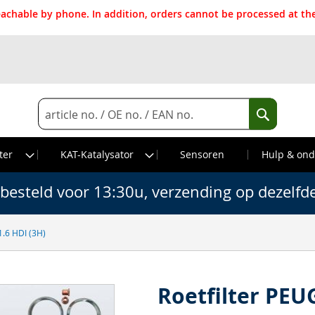
reachable by phone. In addition, orders cannot be processed at 
Search
Search
ter
KAT-Katalysator
Sensoren
Hulp & ond
besteld voor 13:30u, verzending op dezelfd
.6 HDI (3H)
Roetfilter PEU