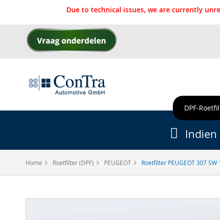
Due to technical issues, we are currently un
Ga
naar
de
inhoud
DPF-Roetfil
Indien 
Home
Roetfilter (DPF)
PEUGEOT
Roetfilter PEUGEOT 307 SW 1
Ga
naar