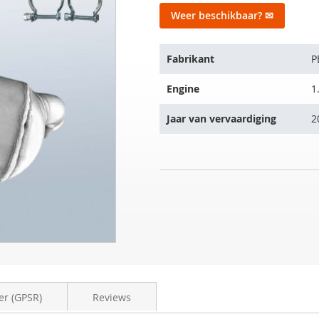
Weer beschikbaar? ✉
Het
Fabrikant
P
artikel
past
Engine
1
op
de
Jaar van vervaardiging
2
volgende
voertuigen:
Roetfilter
NIET
PEUGEOT
OP
307
VOORRAAD
SW
1.6
HDI
(3H)
er (GPSR)
Reviews