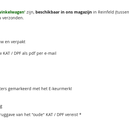
 winkelwagen'
zijn,
beschikbaar in ons magazijn
in Reinfeld (tuss
u verzonden.
uw en verpakt
w KAT / DPF als pdf per e-mail
lters gemarkeerd met het E-keurmerk!
ig
uggave van het "oude" KAT / DPF vereist *