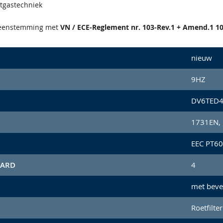
atgastechniek
reenstemming met
VN / ECE-Reglement nr. 103-Rev.1 + Amend.1 10
nieuw
9HZ
DV6TED
1731EN, 
EEC PT60
AARD
4
met beve
Roetfilter