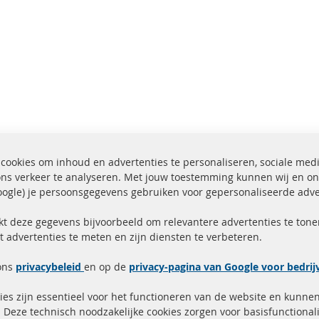
cookies om inhoud en advertenties te personaliseren, sociale med
ons verkeer te analyseren. Met jouw toestemming kunnen wij en on
ogle) je persoonsgegevens gebruiken voor gepersonaliseerde adve
ending binnen 24 uur
Alle onderdelen gecerti
ucten in voorraad
gehomologeerd met e-
kt deze gegevens bijvoorbeeld om relevantere advertenties te tonen
t advertenties te meten en zijn diensten te verbeteren.
Snelle links
Kundenservice
ons
privacybeleid
en op de
privacy-pagina van Google voor bedri
Roetfilter (DPF)
Over ons
es zijn essentieel voor het functioneren van de website en kunne
Roetfilter reiniging
Betaalmethoden
 Deze technisch noodzakelijke cookies zorgen voor basisfunctionali