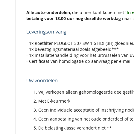
de
afbeeldingen-
gallerij
Alle auto-onderdelen
, die u hier kunt kopen met
'In
betaling voor 13.00 uur nog dezelfde werkdag
naar 
Leveringsomvang:
- 1x Roetfilter PEUGEOT 307 SW 1.6 HDI (3H) gloednie
- 1x bevestigingsmateriaal zoals afgebeeld***
- 1x installatiehandleiding voor het uitwisselen van u
- Certificaat van homologatie op aanvraag per e-mail
Uw voordelen
Wij verkopen alleen gehomologeerde deeltjesfi
Met E-keurmerk
Geen individuele acceptatie of inschrijving nod
Geen aanbetaling van het oude onderdeel of ter
De belastingklasse verandert niet **