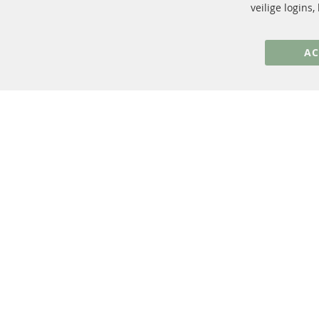
+49 (0) 4533 799 00 0
veilige logins
ma-do: 09-17 u, vr Fr 09-16 u
info@contra-automotive.de
AC
facebook
instagram