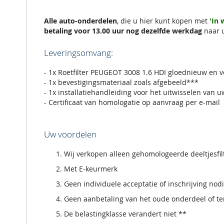
de
afbeeldingen-
gallerij
Alle auto-onderdelen
, die u hier kunt kopen met
'In
betaling voor 13.00 uur nog dezelfde werkdag
naar 
Leveringsomvang:
- 1x Roetfilter PEUGEOT 3008 1.6 HDI gloednieuw en v
- 1x bevestigingsmateriaal zoals afgebeeld***
- 1x installatiehandleiding voor het uitwisselen van u
- Certificaat van homologatie op aanvraag per e-mail
Uw voordelen
Wij verkopen alleen gehomologeerde deeltjesfi
Met E-keurmerk
Geen individuele acceptatie of inschrijving nod
Geen aanbetaling van het oude onderdeel of ter
De belastingklasse verandert niet **