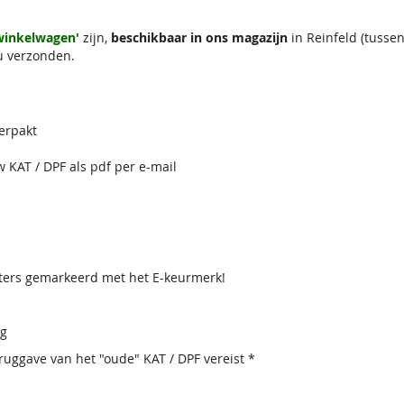
 winkelwagen'
zijn,
beschikbaar in ons magazijn
in Reinfeld (tuss
u verzonden.
erpakt
w KAT / DPF als pdf per e-mail
lters gemarkeerd met het E-keurmerk!
ig
uggave van het "oude" KAT / DPF vereist *