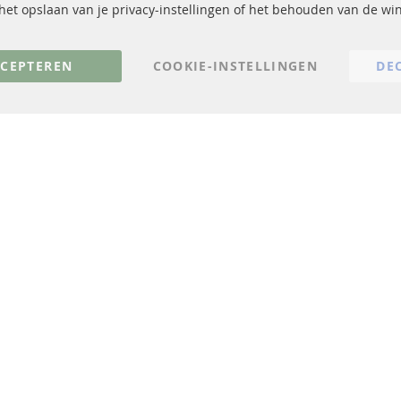
Katalysator (KAT)
Verzendingskosten
, het opslaan van je privacy-instellingen of het behouden van de w
sensoren
Contact
FAQ
Annuleer contract
CEPTEREN
COOKIE-INSTELLINGEN
DE
© 2023 ConTra Automotive GmbH. All Rights Reserved.