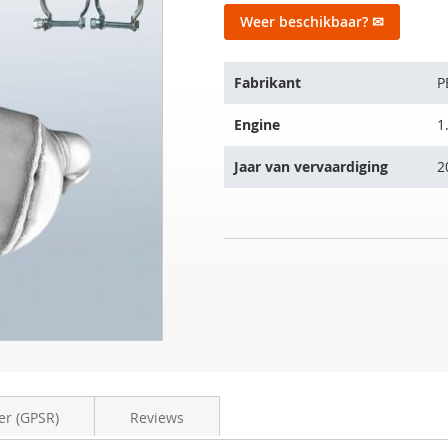
Weer beschikbaar? ✉
Het
Fabrikant
P
artikel
past
Engine
1
op
de
Jaar van vervaardiging
2
volgende
voertuigen:
Roetfilter
NIET
PEUGEOT
OP
3008
VOORRAAD
1.6
HDI
er (GPSR)
Reviews