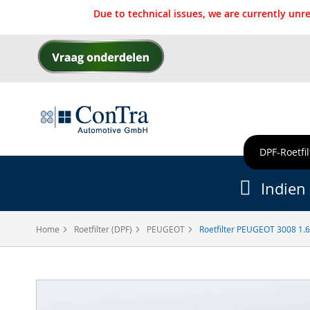
Due to technical issues, we are currently un
Ga
naar
de
inhoud
DPF-Roetfil
Indien 
Home
Roetfilter (DPF)
PEUGEOT
Roetfilter PEUGEOT 3008 1.
Ga
naar