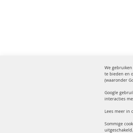
We gebruiken 
te bieden en 
(waaronder Go
100% nieuwe onderdelen en TOP
Verz
service
Prod
Google gebrui
interacties me
Lees meer in 
Sommige cooki
uitgeschakeld.