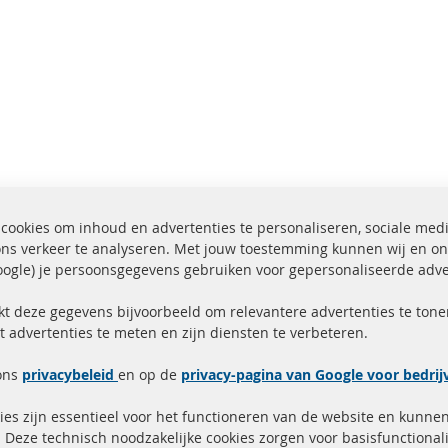
cookies om inhoud en advertenties te personaliseren, sociale med
ons verkeer te analyseren. Met jouw toestemming kunnen wij en on
ogle) je persoonsgegevens gebruiken voor gepersonaliseerde adve
ending binnen 24 uur
Alle onderdelen gecerti
ucten in voorraad
gehomologeerd met e-
kt deze gegevens bijvoorbeeld om relevantere advertenties te tonen
t advertenties te meten en zijn diensten te verbeteren.
Snelle links
Kundenservice
ons
privacybeleid
en op de
privacy-pagina van Google voor bedri
Roetfilter (DPF)
Over ons
es zijn essentieel voor het functioneren van de website en kunne
Roetfilter reiniging
Betaalmethoden
 Deze technisch noodzakelijke cookies zorgen voor basisfunctionali