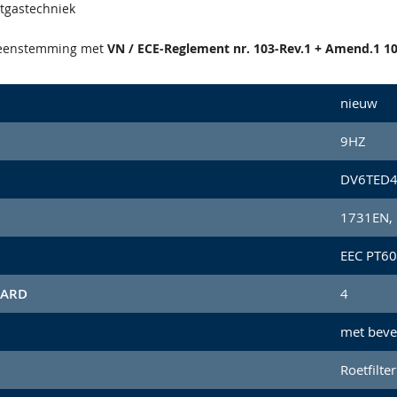
atgastechniek
reenstemming met
VN / ECE-Reglement nr. 103-Rev.1 + Amend.1 10
nieuw
9HZ
DV6TED
1731EN, 
EEC PT60
AARD
4
met beve
Roetfilter