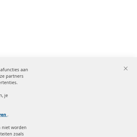
iafuncties aan
Close
ze partners
Cooki
Bar
rtenties.
ficeerd en
Beveiligde
betaling
markering
, je
Meer links
jven
.
Gegevensbescherming
n niet worden
AGB
teiten zoals