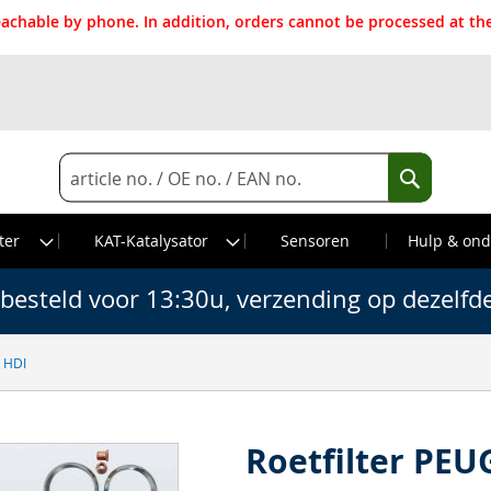
reachable by phone. In addition, orders cannot be processed at 
Search
Search
ter
KAT-Katalysator
Sensoren
Hulp & ond
besteld voor 13:30u, verzending op dezelfd
6 HDI
Roetfilter PEU