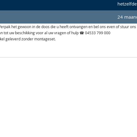
hetzelfde
24 maand
n. Verpak het gewoon in de doos die u heeft ontvangen en bel ons even of stuur ons
aan tot uw beschikking voor al uw vragen of hulp ☎ 04533 799 000
ikel geleverd zonder montageset.