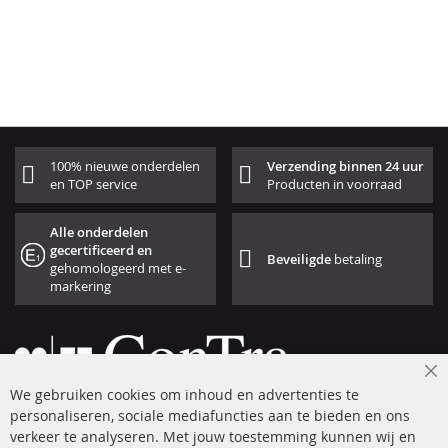
100% nieuwe onderdelen
Verzending binnen 24 uur
en TOP service
Producten in voorraad
Alle onderdelen
gecertificeerd en
Beveiligde
betaling
gehomologeerd met e-
markering
Cl
We gebruiken cookies om inhoud en advertenties te
Co
Ba
personaliseren, sociale mediafuncties aan te bieden en ons
+49 (0) 4533 799 00 0
verkeer te analyseren. Met jouw toestemming kunnen wij en