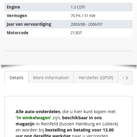
past
op
Engine
1.3 CDTI
de
Vermogen
70 PK / 51 KW
volgende
Jaar van vervaardiging
2003/08 - 2006/07
voertuigen:
Motorcode
Z13DT
Roetfilter
NIET
OPEL
OP
Combo
VOORRAAD
Tour
Volge
Details
More Information
Hersteller (GPSR)
Review
1.3
CDTI
Alle auto-onderdelen
, die u hier kunt kopen met
'In winkelwagen'
zijn,
beschikbaar in ons
magazijn
in Reinfeld (tussen Hamburg en Lübeck)
en worden bij
bestelling en betaling voor 13.00
uur nog dezelfde werkdag
naar u verzonden.