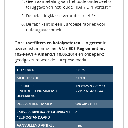
Geen aanbetaling van het oude onderdeel of
teruggave van het "oude" KAT / DPF vereist *
De belastingklasse verandert niet **
De fabrikant is een Europese fabriek voor
uitlaatgastechniek
Onze
roetfilters en katalysatoren
zijn
getest
in
overeenstemming met
VN / ECE-Reglement nr.
103-Rev.1 + Amend.1 10.06.2014
en onbeperkt
goedgekeurd voor de Europese markt.
TOESTAND
nieuw
MOTORCODE
Z13DT
ORIGINELE
1608626, 93189533,
ONDERDEELNUMMERS /
2719737, 4290644
BEPERKING
REFERENTIENUMMER
Walker 73188
EMISSIESTANDAARD FABRIKANT
4
/ EURO-STANDAARD
AANVULLEND ARTIKEL
met