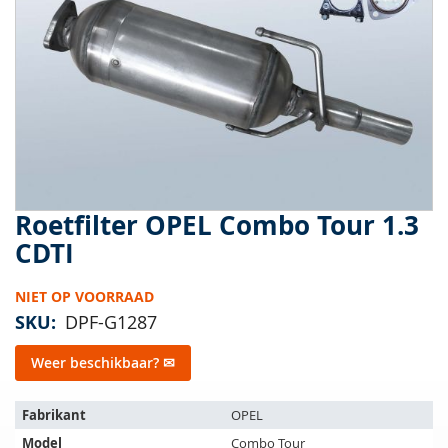
van
de
afbeeldingen-
gallerij
Roetfilter OPEL Combo Tour 1.3
Ga
naar
CDTI
het
begin
NIET OP VOORRAAD
van
de
SKU
DPF-G1287
afbeeldingen-
gallerij
Weer beschikbaar? ✉
Het
Fabrikant
OPEL
artikel
Model
Combo Tour