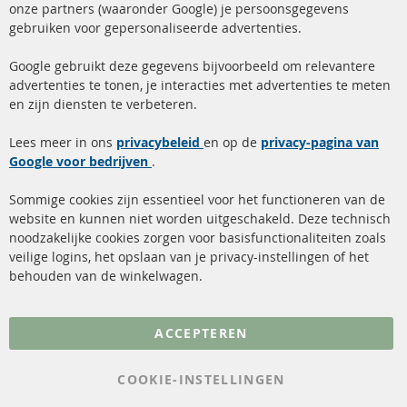
onze partners (waaronder Google) je persoonsgegevens
ma-do: 09-17 u, vr Fr 09-16 u
gebruiken voor gepersonaliseerde advertenties.
info@contra-automotive.de
facebook
instagram
Google gebruikt deze gegevens bijvoorbeeld om relevantere
advertenties te tonen, je interacties met advertenties te meten
Snelle links
Kundenservice
en zijn diensten te verbeteren.
Roetfilter (DPF)
Over ons
Lees meer in ons
privacybeleid
en op de
privacy-pagina van
Google voor bedrijven
Roetfilter reiniging
.
Betaalmethoden
Katalysator (KAT)
Verzendingskosten
Sommige cookies zijn essentieel voor het functioneren van de
website en kunnen niet worden uitgeschakeld. Deze technisch
sensoren
Contact
noodzakelijke cookies zorgen voor basisfunctionaliteiten zoals
veilige logins, het opslaan van je privacy-instellingen of het
FAQ
Annuleer contract
behouden van de winkelwagen.
Meer links
ACCEPTEREN
Gegevensbescherming
AGB
COOKIE-INSTELLINGEN
Annuleringsvoorwaarden