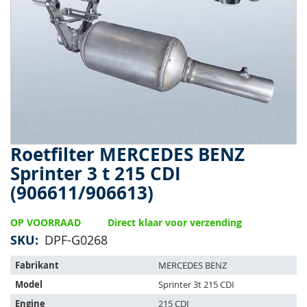
van
de
afbeeldingen-
gallerij
Roetfilter MERCEDES BENZ
Ga
naar
Sprinter 3 t 215 CDI
het
(906611/906613)
begin
van
de
OP VOORRAAD
Direct klaar voor verzending
afbeeldingen-
SKU
DPF-G0268
gallerij
Het
Fabrikant
MERCEDES BENZ
artikel
Model
Sprinter 3t 215 CDI
past
op
Engine
215 CDI