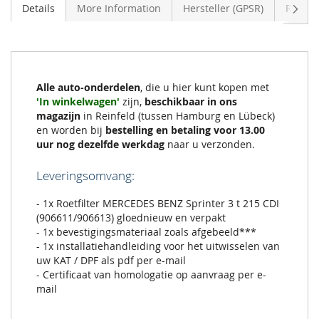
Volge
Details
More Information
Hersteller (GPSR)
Review
Alle auto-onderdelen
, die u hier kunt kopen met
'In winkelwagen'
zijn,
beschikbaar in ons
magazijn
in Reinfeld (tussen Hamburg en Lübeck)
en worden bij
bestelling en betaling voor 13.00
uur nog dezelfde werkdag
naar u verzonden.
Leveringsomvang:
- 1x Roetfilter MERCEDES BENZ Sprinter 3 t 215 CDI
(906611/906613) gloednieuw en verpakt
- 1x bevestigingsmateriaal zoals afgebeeld***
- 1x installatiehandleiding voor het uitwisselen van
uw KAT / DPF als pdf per e-mail
- Certificaat van homologatie op aanvraag per e-
mail