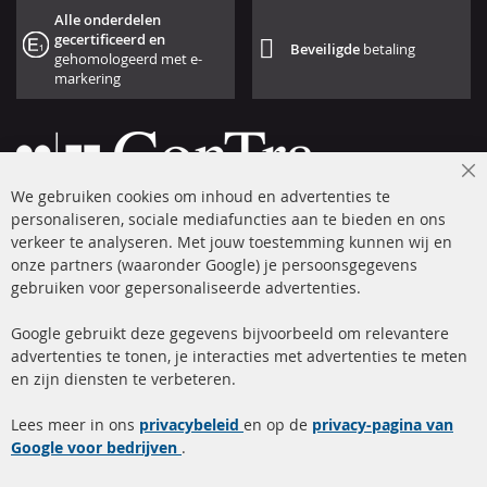
Alle onderdelen
gecertificeerd en
Beveiligde
betaling
gehomologeerd met e-
markering
Cl
We gebruiken cookies om inhoud en advertenties te
Co
Ba
personaliseren, sociale mediafuncties aan te bieden en ons
+49 (0) 4533 799 00 0
verkeer te analyseren. Met jouw toestemming kunnen wij en
onze partners (waaronder Google) je persoonsgegevens
ma-do: 09-17 u, vr Fr 09-16 u
gebruiken voor gepersonaliseerde advertenties.
info@contra-automotive.de
facebook
instagram
Google gebruikt deze gegevens bijvoorbeeld om relevantere
advertenties te tonen, je interacties met advertenties te meten
Snelle links
Kundenservice
en zijn diensten te verbeteren.
Roetfilter (DPF)
Over ons
Lees meer in ons
privacybeleid
en op de
privacy-pagina van
Google voor bedrijven
Roetfilter reiniging
.
Betaalmethoden
Katalysator (KAT)
Verzendingskosten