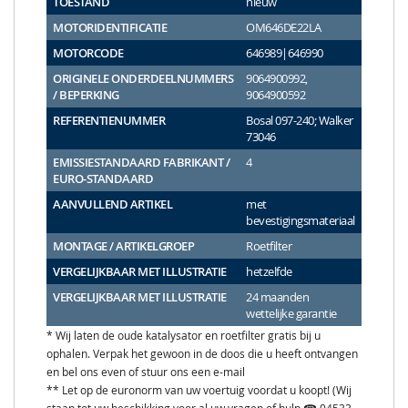
TOESTAND
nieuw
MOTORIDENTIFICATIE
OM646DE22LA
MOTORCODE
646989|646990
ORIGINELE ONDERDEELNUMMERS
9064900992,
/ BEPERKING
9064900592
REFERENTIENUMMER
Bosal 097-240; Walker
73046
EMISSIESTANDAARD FABRIKANT /
4
EURO-STANDAARD
AANVULLEND ARTIKEL
met
bevestigingsmateriaal
MONTAGE / ARTIKELGROEP
Roetfilter
VERGELIJKBAAR MET ILLUSTRATIE
hetzelfde
VERGELIJKBAAR MET ILLUSTRATIE
24 maanden
wettelijke garantie
* Wij laten de oude katalysator en roetfilter gratis bij u
ophalen. Verpak het gewoon in de doos die u heeft ontvangen
en bel ons even of stuur ons een e-mail
** Let op de euronorm van uw voertuig voordat u koopt! (Wij