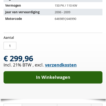
de
Vermogen
150 PK / 110 KW
volgende
Jaar van vervaardiging
2006 - 2009
voertuigen:
Motorcode
646989|646990
Roetfilter
OP
Aantal
MERCEDES
VOORRAAD
BENZ
Sprinter
€ 299,96
3
t
Incl. 21% BTW
,
excl.
verzendkosten
215
CDI
(906611/906613)
In Winkelwagen