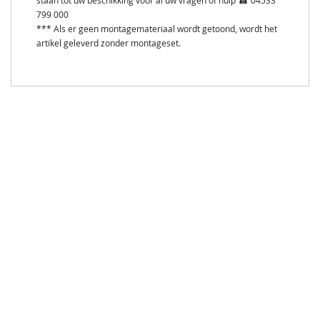
staan tot uw beschikking voor al uw vragen of hulp ☎ 04533
799 000
*** Als er geen montagemateriaal wordt getoond, wordt het
artikel geleverd zonder montageset.