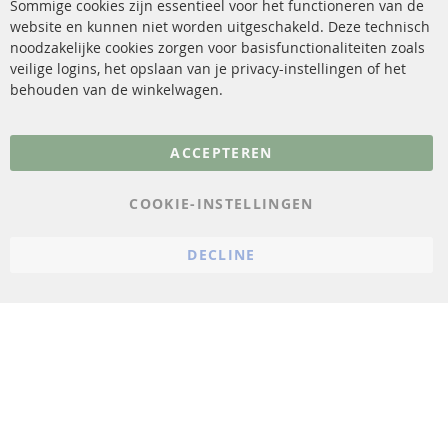
Sommige cookies zijn essentieel voor het functioneren van de
website en kunnen niet worden uitgeschakeld. Deze technisch
sensoren
Contact
noodzakelijke cookies zorgen voor basisfunctionaliteiten zoals
veilige logins, het opslaan van je privacy-instellingen of het
FAQ
Annuleer contract
behouden van de winkelwagen.
Meer links
ACCEPTEREN
Gegevensbescherming
AGB
COOKIE-INSTELLINGEN
Annuleringsvoorwaarden
DECLINE
Impressum
Cookie-instellingen
© 2023 ConTra Automotive GmbH. All Rights Reserved.