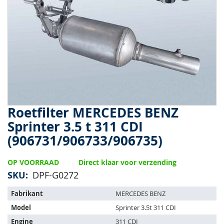
van
de
afbeeldingen-
gallerij
Roetfilter MERCEDES BENZ
Ga
naar
Sprinter 3.5 t 311 CDI
het
(906731/906733/906735)
begin
van
de
OP VOORRAAD
Direct klaar voor verzending
afbeeldingen-
SKU
DPF-G0272
gallerij
Het
Fabrikant
MERCEDES BENZ
artikel
Model
Sprinter 3.5t 311 CDI
past
op
Engine
311 CDI