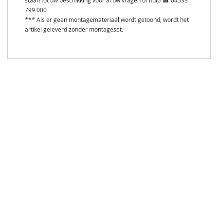
staan tot uw beschikking voor al uw vragen of hulp ☎ 04533
799 000
*** Als er geen montagemateriaal wordt getoond, wordt het
artikel geleverd zonder montageset.