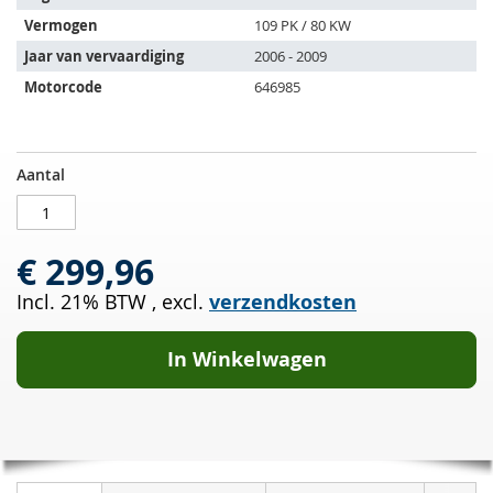
de
Vermogen
109 PK / 80 KW
volgende
Jaar van vervaardiging
2006 - 2009
voertuigen:
Motorcode
646985
Roetfilter
OP
Aantal
MERCEDES
VOORRAAD
BENZ
Sprinter
€ 299,96
3.5
t
Incl. 21% BTW
,
excl.
verzendkosten
311
CDI
(906731/906733/906735)
In Winkelwagen