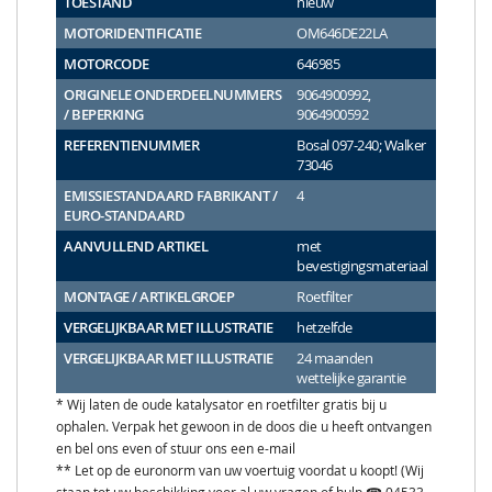
TOESTAND
nieuw
MOTORIDENTIFICATIE
OM646DE22LA
MOTORCODE
646985
ORIGINELE ONDERDEELNUMMERS
9064900992,
/ BEPERKING
9064900592
REFERENTIENUMMER
Bosal 097-240; Walker
73046
EMISSIESTANDAARD FABRIKANT /
4
EURO-STANDAARD
AANVULLEND ARTIKEL
met
bevestigingsmateriaal
MONTAGE / ARTIKELGROEP
Roetfilter
VERGELIJKBAAR MET ILLUSTRATIE
hetzelfde
VERGELIJKBAAR MET ILLUSTRATIE
24 maanden
wettelijke garantie
* Wij laten de oude katalysator en roetfilter gratis bij u
ophalen. Verpak het gewoon in de doos die u heeft ontvangen
en bel ons even of stuur ons een e-mail
** Let op de euronorm van uw voertuig voordat u koopt! (Wij