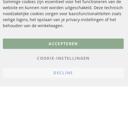
Sommige cookies zijn essentieel voor het functioneren van de
website en kunnen niet worden uitgeschakeld. Deze technisch
sensoren
Contact
noodzakelijke cookies zorgen voor basisfunctionaliteiten zoals
veilige logins, het opslaan van je privacy-instellingen of het
FAQ
Annuleer contract
behouden van de winkelwagen.
Meer links
ACCEPTEREN
Gegevensbescherming
AGB
COOKIE-INSTELLINGEN
Annuleringsvoorwaarden
DECLINE
Impressum
Cookie-instellingen
© 2023 ConTra Automotive GmbH. All Rights Reserved.