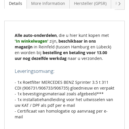
Volge
Details
More Information
Hersteller (GPSR)
Review
Alle auto-onderdelen
, die u hier kunt kopen met
'In winkelwagen'
zijn,
beschikbaar in ons
magazijn
in Reinfeld (tussen Hamburg en Lübeck)
en worden bij
bestelling en betaling voor 13.00
uur nog dezelfde werkdag
naar u verzonden.
Leveringsomvang:
- 1x Roetfilter MERCEDES BENZ Sprinter 3.5 t 311
CDI (906731/906733/906735) gloednieuw en verpakt
- 1x bevestigingsmateriaal zoals afgebeeld***
- 1x installatiehandleiding voor het uitwisselen van
uw KAT / DPF als pdf per e-mail
- Certificaat van homologatie op aanvraag per e-
mail