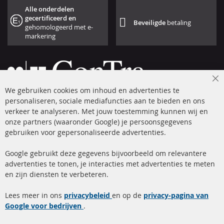
Alle onderdelen
gecertificeerd en
Beveiligde
betaling
gehomologeerd met e-
markering
Cl
We gebruiken cookies om inhoud en advertenties te
Co
Ba
personaliseren, sociale mediafuncties aan te bieden en ons
+49 (0) 4533 799 00 0
verkeer te analyseren. Met jouw toestemming kunnen wij en
onze partners (waaronder Google) je persoonsgegevens
ma-do: 09-17 u, vr Fr 09-16 u
gebruiken voor gepersonaliseerde advertenties.
info@contra-automotive.de
facebook
instagram
Google gebruikt deze gegevens bijvoorbeeld om relevantere
advertenties te tonen, je interacties met advertenties te meten
Snelle links
Kundenservice
en zijn diensten te verbeteren.
Roetfilter (DPF)
Over ons
Lees meer in ons
privacybeleid
en op de
privacy-pagina van
Google voor bedrijven
Roetfilter reiniging
.
Betaalmethoden
Katalysator (KAT)
Verzendingskosten