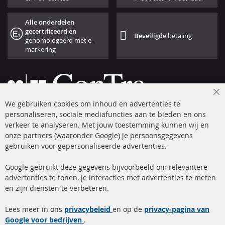
Alle onderdelen
gecertificeerd en
Beveiligde
betaling
gehomologeerd met e-
markering
Cl
We gebruiken cookies om inhoud en advertenties te
Co
Ba
personaliseren, sociale mediafuncties aan te bieden en ons
+49 (0) 4533 799 00 0
verkeer te analyseren. Met jouw toestemming kunnen wij en
onze partners (waaronder Google) je persoonsgegevens
ma-do: 09-17 u, vr Fr 09-16 u
gebruiken voor gepersonaliseerde advertenties.
info@contra-automotive.de
facebook
instagram
Google gebruikt deze gegevens bijvoorbeeld om relevantere
advertenties te tonen, je interacties met advertenties te meten
Snelle links
Kundenservice
en zijn diensten te verbeteren.
Roetfilter (DPF)
Over ons
Lees meer in ons
privacybeleid
en op de
privacy-pagina van
Google voor bedrijven
Roetfilter reiniging
.
Betaalmethoden