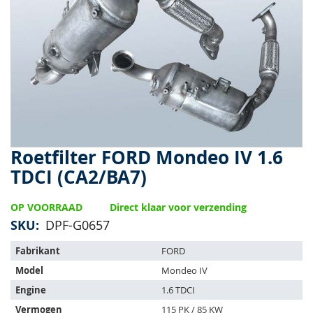
van
de
afbeeldingen-
gallerij
Roetfilter FORD Mondeo IV 1.6
Ga
naar
TDCI (CA2/BA7)
het
begin
OP VOORRAAD
Direct klaar voor verzending
van
de
SKU
DPF-G0657
afbeeldingen-
Het
gallerij
Fabrikant
FORD
artikel
Model
Mondeo IV
past
op
Engine
1.6 TDCI
de
Vermogen
115 PK / 85 KW