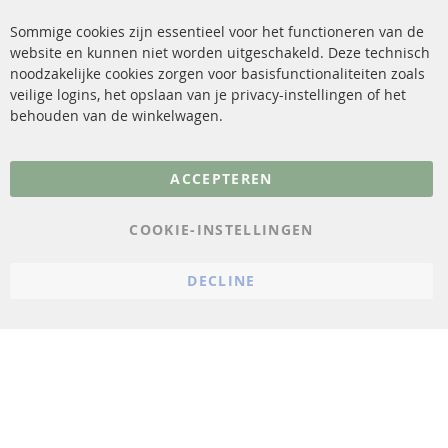
Katalysator (KAT)
Verzendingskosten
Sommige cookies zijn essentieel voor het functioneren van de
website en kunnen niet worden uitgeschakeld. Deze technisch
sensoren
Contact
noodzakelijke cookies zorgen voor basisfunctionaliteiten zoals
veilige logins, het opslaan van je privacy-instellingen of het
FAQ
Annuleer contract
behouden van de winkelwagen.
Meer links
ACCEPTEREN
Gegevensbescherming
AGB
COOKIE-INSTELLINGEN
Annuleringsvoorwaarden
DECLINE
Impressum
Cookie-instellingen
© 2023 ConTra Automotive GmbH. All Rights Reserved.