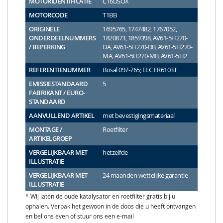
MOTORIDENTIFICATIE
C16DSOX
MOTORCODE
T1BB
ORIGINELE
1695765, 1747482, 1767052,
ONDERDEELNUMMERS
1820873, 1859398, AV61-5H270-
/ BEPERKING
DA, AV61-5H270-DB, AV61-5H270-
MA, AV61-5H270-MB, AV61-5H2
REFERENTIENUMMER
Bosal 097-765; EEC FR6103T
EMISSIESTANDAARD
5
FABRIKANT / EURO-
STANDAARD
AANVULLEND ARTIKEL
met bevestigingsmateriaal
MONTAGE /
Roetfilter
ARTIKELGROEP
VERGELIJKBAAR MET
hetzelfde
ILLUSTRATIE
VERGELIJKBAAR MET
24 maanden wettelijke garantie
ILLUSTRATIE
* Wij laten de oude katalysator en roetfilter gratis bij u
ophalen. Verpak het gewoon in de doos die u heeft ontvangen
en bel ons even of stuur ons een e-mail