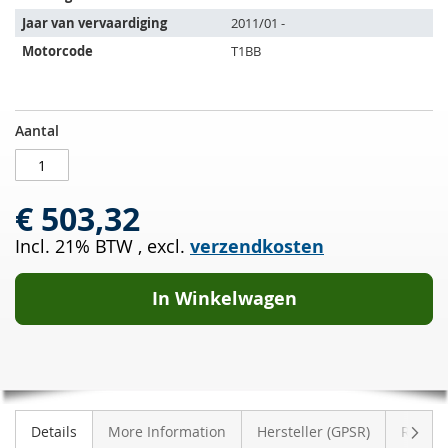
volgende
Jaar van vervaardiging
2011/01 -
voertuigen:
Motorcode
T1BB
Roetfilter
OP
Aantal
FORD
VOORRAAD
Mondeo
IV
€ 503,32
1.6
TDCI
Incl. 21% BTW
,
excl.
verzendkosten
(CA2/BA7)
In Winkelwagen
Volge
Details
More Information
Hersteller (GPSR)
Review