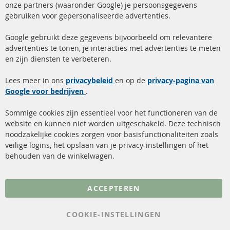
onze partners (waaronder Google) je persoonsgegevens
ma-do: 09-17 u, vr Fr 09-16 u
gebruiken voor gepersonaliseerde advertenties.
info@contra-automotive.de
facebook
instagram
Google gebruikt deze gegevens bijvoorbeeld om relevantere
advertenties te tonen, je interacties met advertenties te meten
Snelle links
Kundenservice
en zijn diensten te verbeteren.
Roetfilter (DPF)
Over ons
Lees meer in ons
privacybeleid
en op de
privacy-pagina van
Google voor bedrijven
Roetfilter reiniging
.
Betaalmethoden
Katalysator (KAT)
Verzendingskosten
Sommige cookies zijn essentieel voor het functioneren van de
website en kunnen niet worden uitgeschakeld. Deze technisch
sensoren
Contact
noodzakelijke cookies zorgen voor basisfunctionaliteiten zoals
veilige logins, het opslaan van je privacy-instellingen of het
FAQ
Annuleer contract
behouden van de winkelwagen.
Meer links
ACCEPTEREN
Gegevensbescherming
AGB
COOKIE-INSTELLINGEN
Annuleringsvoorwaarden