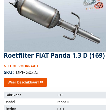
van
de
afbeeldingen-
gallerij
Roetfilter FIAT Panda 1.3 D (169)
Ga
naar
het
NIET OP VOORRAAD
begin
SKU
DPF-G0223
van
de
Weer beschikbaar? ✉
afbeeldingen-
gallerij
Het
Fabrikant
FIAT
artikel
Model
Panda II
past
op
Engine
1.3 D