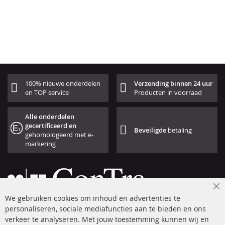
100% nieuwe onderdelen
Verzending binnen 24 uur
en TOP service
Producten in voorraad
Alle onderdelen
gecertificeerd en
Beveiligde
betaling
gehomologeerd met e-
markering
Cl
We gebruiken cookies om inhoud en advertenties te
Co
Ba
personaliseren, sociale mediafuncties aan te bieden en ons
+49 (0) 4533 799 00 0
verkeer te analyseren. Met jouw toestemming kunnen wij en