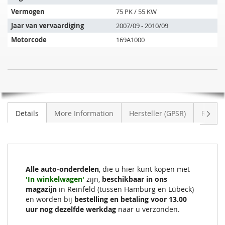
de
Vermogen
75 PK / 55 KW
volgende
Jaar van vervaardiging
2007/09 - 2010/09
voertuigen:
Motorcode
169A1000
Roetfilter
NIET
FIAT
OP
Panda
VOORRAAD
1.3
Volge
Details
More Information
Hersteller (GPSR)
Review
D
(169)
Alle auto-onderdelen
, die u hier kunt kopen met
'In winkelwagen'
zijn,
beschikbaar in ons
magazijn
in Reinfeld (tussen Hamburg en Lübeck)
en worden bij
bestelling en betaling voor 13.00
uur nog dezelfde werkdag
naar u verzonden.