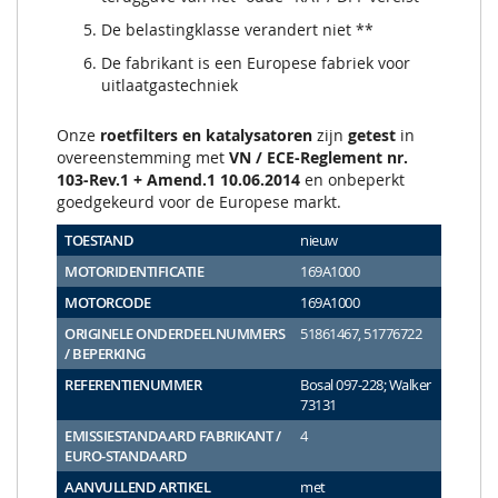
De belastingklasse verandert niet **
De fabrikant is een Europese fabriek voor
uitlaatgastechniek
Onze
roetfilters en katalysatoren
zijn
getest
in
overeenstemming met
VN / ECE-Reglement nr.
103-Rev.1 + Amend.1 10.06.2014
en onbeperkt
goedgekeurd voor de Europese markt.
TOESTAND
nieuw
MOTORIDENTIFICATIE
169A1000
MOTORCODE
169A1000
ORIGINELE ONDERDEELNUMMERS
51861467, 51776722
/ BEPERKING
REFERENTIENUMMER
Bosal 097-228; Walker
73131
EMISSIESTANDAARD FABRIKANT /
4
EURO-STANDAARD
AANVULLEND ARTIKEL
met