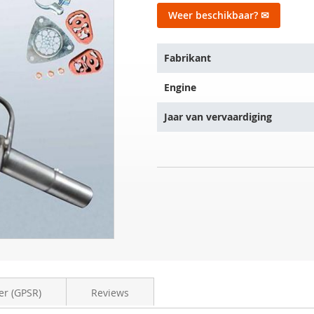
Weer beschikbaar? ✉
Het
Fabrikant
artikel
past
Engine
op
de
Jaar van vervaardiging
volgende
voertuigen:
Roetfilter
NIET
FIAT
OP
500
VOORRAAD
C
1.3
D
(3P150)
er (GPSR)
Reviews