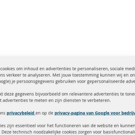
cookies om inhoud en advertenties te personaliseren, sociale med
ons verkeer te analyseren. Met jouw toestemming kunnen wij en on
ogle) je persoonsgegevens gebruiken voor gepersonaliseerde adve
ending binnen 24 uur
Alle onderdelen gecerti
ucten in voorraad
gehomologeerd met e-
kt deze gegevens bijvoorbeeld om relevantere advertenties te tonen
t advertenties te meten en zijn diensten te verbeteren.
Snelle links
Kundenservice
ons
privacybeleid
en op de
privacy-pagina van Google voor bedri
Roetfilter (DPF)
Over ons
es zijn essentieel voor het functioneren van de website en kunne
Roetfilter reiniging
Betaalmethoden
 Deze technisch noodzakelijke cookies zorgen voor basisfunctionali