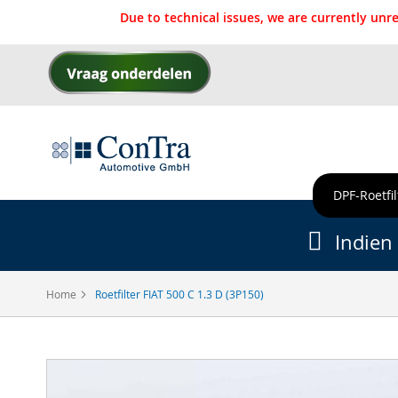
Due to technical issues, we are currently un
Ga
naar
de
inhoud
DPF-Roetfil
Indien 
Home
Roetfilter FIAT 500 C 1.3 D (3P150)
Ga
naar