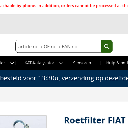
reachable by phone. In addition, orders cannot be processed at 
Search
Search
ter
KAT-Katalysator
Sensoren
Hulp & ond
besteld voor 13:30u, verzending op dezelfd
Roetfilter FIAT