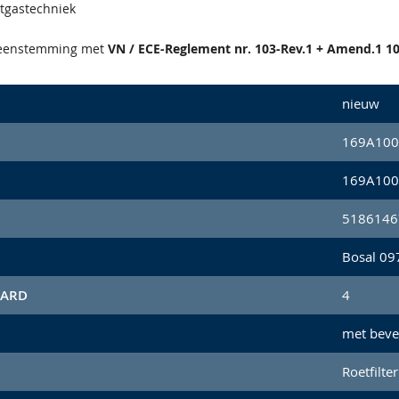
atgastechniek
reenstemming met
VN / ECE-Reglement nr. 103-Rev.1 + Amend.1 10
nieuw
169A100
169A100
5186146
Bosal 09
AARD
4
met beve
Roetfilter