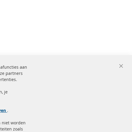
iafuncties aan
Close
ze partners
Cooki
Bar
rtenties.
ficeerd en
Beveiligde
betaling
markering
, je
Meer links
jven
.
Gegevensbescherming
n niet worden
AGB
teiten zoals