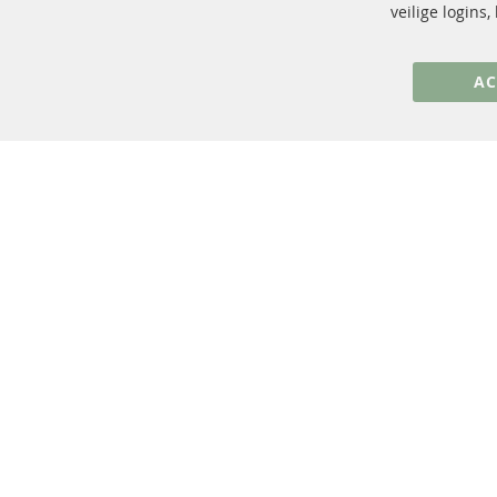
+49 (0) 4533 799 00 0
veilige logins
ma-do: 09-17 u, vr Fr 09-16 u
info@contra-automotive.de
AC
facebook
instagram