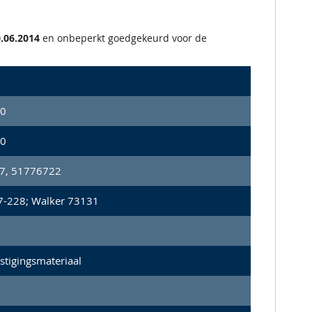
.06.2014
en onbeperkt goedgekeurd voor de
0
0
7, 51776722
7-228; Walker 73131
stigingsmateriaal