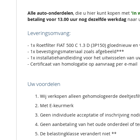
de
afbeeldingen-
gallerij
Alle auto-onderdelen
, die u hier kunt kopen met
'In
betaling voor 13.00 uur nog dezelfde werkdag
naar 
Leveringsomvang:
- 1x Roetfilter FIAT 500 C 1.3 D (3P150) gloednieuw en
- 1x bevestigingsmateriaal zoals afgebeeld***
- 1x installatiehandleiding voor het uitwisselen van u
- Certificaat van homologatie op aanvraag per e-mail
Uw voordelen
Wij verkopen alleen gehomologeerde deeltjesfi
Met E-keurmerk
Geen individuele acceptatie of inschrijving nod
Geen aanbetaling van het oude onderdeel of ter
De belastingklasse verandert niet **