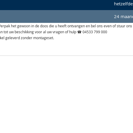
hetzelfde
24 maand
n. Verpak het gewoon in de doos die u heeft ontvangen en bel ons even of stuur ons
aan tot uw beschikking voor al uw vragen of hulp ☎ 04533 799 000
ikel geleverd zonder montageset.