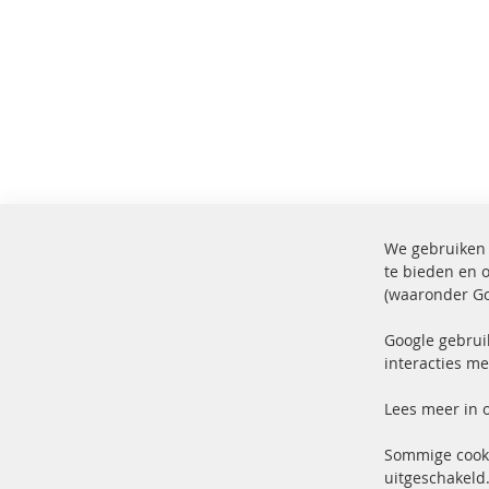
We gebruiken 
te bieden en 
(waaronder Go
100% nieuwe onderdelen en TOP
Verz
service
Prod
Google gebrui
interacties me
Lees meer in 
Sommige cooki
uitgeschakeld.