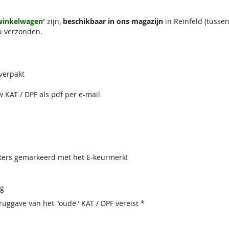
 winkelwagen'
zijn,
beschikbaar in ons magazijn
in Reinfeld (tuss
u verzonden.
 verpakt
w KAT / DPF als pdf per e-mail
lters gemarkeerd met het E-keurmerk!
ig
uggave van het "oude" KAT / DPF vereist *