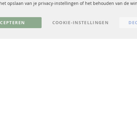
Katalysator (KAT)
Verzendingskosten
, het opslaan van je privacy-instellingen of het behouden van de w
sensoren
Contact
FAQ
Annuleer contract
CEPTEREN
COOKIE-INSTELLINGEN
DE
© 2023 ConTra Automotive GmbH. All Rights Reserved.