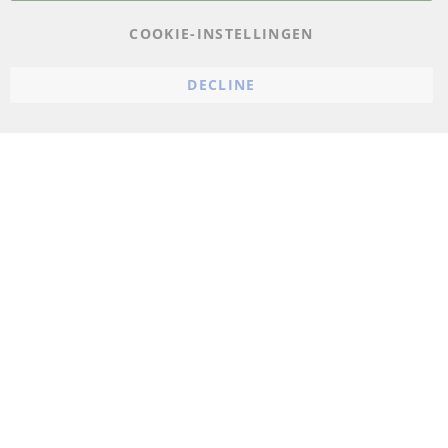
AGB
COOKIE-INSTELLINGEN
Annuleringsvoorwaarden
DECLINE
Impressum
Cookie-instellingen
© 2023 ConTra Automotive GmbH. All Rights Reserved.