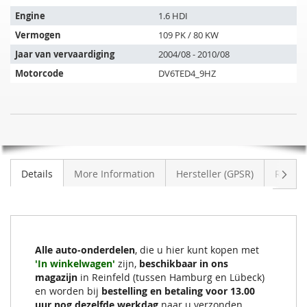
past
op
Engine
1.6 HDI
de
Vermogen
109 PK / 80 KW
volgende
Jaar van vervaardiging
2004/08 - 2010/08
voertuigen:
Motorcode
DV6TED4_9HZ
Roetfilter
NIET
CITROEN
OP
C4
VOORRAAD
Grand
Volge
Details
More Information
Hersteller (GPSR)
Review
Picasso
1.6
HDI
(UA)
Alle auto-onderdelen
, die u hier kunt kopen met
'In winkelwagen'
zijn,
beschikbaar in ons
magazijn
in Reinfeld (tussen Hamburg en Lübeck)
en worden bij
bestelling en betaling voor 13.00
uur nog dezelfde werkdag
naar u verzonden.