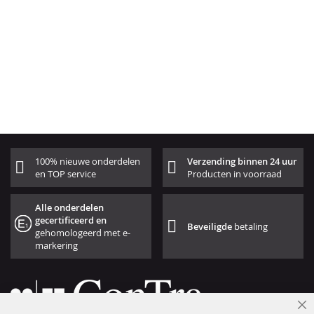
100% nieuwe onderdelen
Verzending binnen 24 uur
en TOP service
Producten in voorraad
Alle onderdelen
gecertificeerd en
Beveiligde
betaling
gehomologeerd met e-
markering
Cl