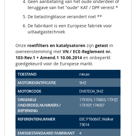
Geen aanbetaling van het oude onderdeel of
teruggave van het "oude" KAT / DPF vereist *
De belastingklasse verandert niet **
De fabrikant is een Europese fabriek voor
uitlaatgastechniek
Onze
roetfilters en katalysatoren
zijn
getest
in
overeenstemming met
VN / ECE-Reglement nr.
103-Rev.1 + Amend.1 10.06.2014
en onbeperkt
goedgekeurd voor de Europese markt.
TOESTAND
nieuw
MOTORIDENTIFICATIE
9HZ
MOTORCODE
DV6TED4_9HZ
ORIGINELE
1731EN, 173833, 1731JT,
ONDERDEELNUMMERS /
1731EP, 174037
BEPERKING
REFERENTIENUMMER
EEC PT6066T; Walker
73014
EMISSIESTANDAARD FABRIKANT
4