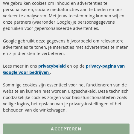
We gebruiken cookies om inhoud en advertenties te
Co
Ba
personaliseren, sociale mediafuncties aan te bieden en ons
+49 (0) 4533 799 00 0
verkeer te analyseren. Met jouw toestemming kunnen wij en
onze partners (waaronder Google) je persoonsgegevens
ma-do: 09-17 u, vr Fr 09-16 u
gebruiken voor gepersonaliseerde advertenties.
info@contra-automotive.de
facebook
instagram
Google gebruikt deze gegevens bijvoorbeeld om relevantere
advertenties te tonen, je interacties met advertenties te meten
Snelle links
Kundenservice
en zijn diensten te verbeteren.
Roetfilter (DPF)
Over ons
Lees meer in ons
privacybeleid
en op de
privacy-pagina van
Google voor bedrijven
Roetfilter reiniging
.
Betaalmethoden
Katalysator (KAT)
Verzendingskosten
Sommige cookies zijn essentieel voor het functioneren van de
website en kunnen niet worden uitgeschakeld. Deze technisch
sensoren
Contact
noodzakelijke cookies zorgen voor basisfunctionaliteiten zoals
veilige logins, het opslaan van je privacy-instellingen of het
FAQ
Annuleer contract
behouden van de winkelwagen.
Meer links
ACCEPTEREN
Gegevensbescherming