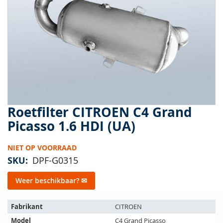
van
de
afbeeldingen-
gallerij
Roetfilter CITROEN C4 Grand
Ga
naar
Picasso 1.6 HDI (UA)
het
begin
NIET OP VOORRAAD
van
de
SKU
DPF-G0315
afbeeldingen-
gallerij
Weer beschikbaar? ✉
Het
Fabrikant
CITROEN
artikel
Model
C4 Grand Picasso