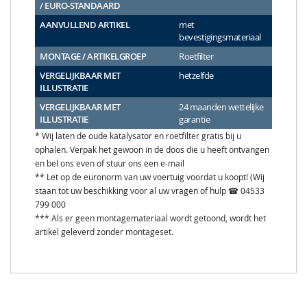
/ EURO-STANDAARD
AANVULLEND ARTIKEL
met
bevestigingsmateriaal
MONTAGE / ARTIKELGROEP
Roetfilter
VERGELIJKBAAR MET
hetzelfde
ILLUSTRATIE
VERGELIJKBAAR MET
24 maanden wettelijke
ILLUSTRATIE
garantie
* Wij laten de oude katalysator en roetfilter gratis bij u
ophalen. Verpak het gewoon in de doos die u heeft ontvangen
en bel ons even of stuur ons een e-mail
** Let op de euronorm van uw voertuig voordat u koopt! (Wij
staan tot uw beschikking voor al uw vragen of hulp ☎ 04533
799 000
*** Als er geen montagemateriaal wordt getoond, wordt het
artikel geleverd zonder montageset.