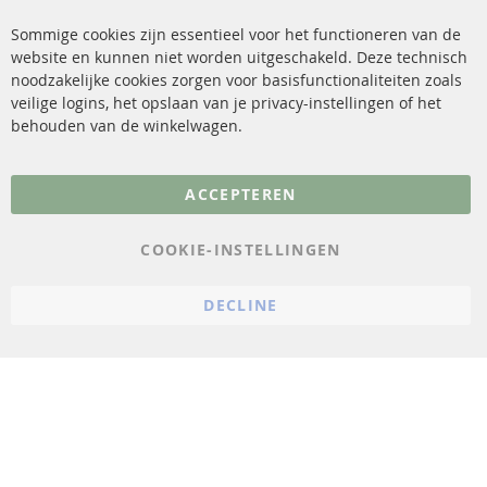
Katalysator (KAT)
Verzendingskosten
Sommige cookies zijn essentieel voor het functioneren van de
website en kunnen niet worden uitgeschakeld. Deze technisch
sensoren
Contact
noodzakelijke cookies zorgen voor basisfunctionaliteiten zoals
veilige logins, het opslaan van je privacy-instellingen of het
FAQ
Annuleer contract
behouden van de winkelwagen.
Meer links
ACCEPTEREN
Gegevensbescherming
AGB
COOKIE-INSTELLINGEN
Annuleringsvoorwaarden
DECLINE
Impressum
Cookie-instellingen
© 2023 ConTra Automotive GmbH. All Rights Reserved.