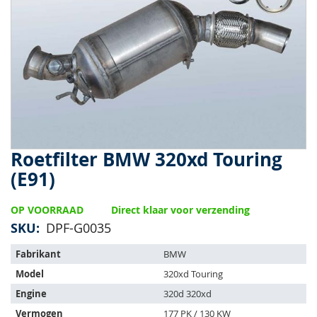
van
de
afbeeldingen-
gallerij
Roetfilter BMW 320xd Touring
Ga
naar
(E91)
het
begin
OP VOORRAAD
Direct klaar voor verzending
van
de
SKU
DPF-G0035
afbeeldingen-
Het
gallerij
Fabrikant
BMW
artikel
Model
320xd Touring
past
op
Engine
320d 320xd
de
Vermogen
177 PK / 130 KW