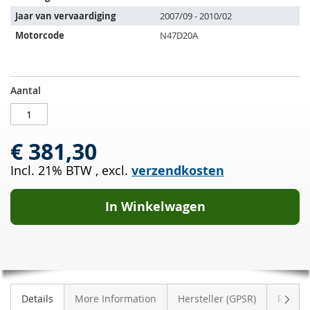
volgende
Jaar van vervaardiging
2007/09 - 2010/02
voertuigen:
Motorcode
N47D20A
Roetfilter
OP
Aantal
BMW
VOORRAAD
320xd
Touring
€ 381,30
(E91)
Incl. 21% BTW
,
excl.
verzendkosten
In Winkelwagen
Volge
Details
More Information
Hersteller (GPSR)
Review