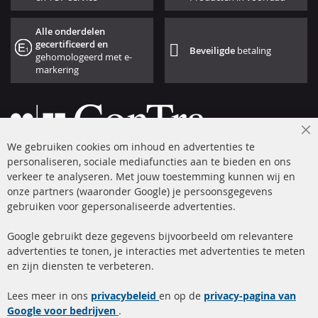
Alle onderdelen
gecertificeerd en
Beveiligde
betaling
gehomologeerd met e-
markering
Cl
We gebruiken cookies om inhoud en advertenties te
Co
Ba
personaliseren, sociale mediafuncties aan te bieden en ons
+49 (0) 4533 799 00 0
verkeer te analyseren. Met jouw toestemming kunnen wij en
onze partners (waaronder Google) je persoonsgegevens
ma-do: 09-17 u, vr Fr 09-16 u
gebruiken voor gepersonaliseerde advertenties.
info@contra-automotive.de
facebook
instagram
Google gebruikt deze gegevens bijvoorbeeld om relevantere
advertenties te tonen, je interacties met advertenties te meten
Snelle links
Kundenservice
en zijn diensten te verbeteren.
Roetfilter (DPF)
Over ons
Lees meer in ons
privacybeleid
en op de
privacy-pagina van
Google voor bedrijven
Roetfilter reiniging
.
Betaalmethoden