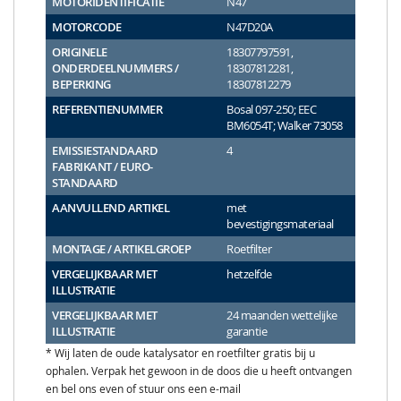
MOTORIDENTIFICATIE
N47
MOTORCODE
N47D20A
ORIGINELE
18307797591,
ONDERDEELNUMMERS /
18307812281,
BEPERKING
18307812279
REFERENTIENUMMER
Bosal 097-250; EEC
BM6054T; Walker 73058
EMISSIESTANDAARD
4
FABRIKANT / EURO-
STANDAARD
AANVULLEND ARTIKEL
met
bevestigingsmateriaal
MONTAGE / ARTIKELGROEP
Roetfilter
VERGELIJKBAAR MET
hetzelfde
ILLUSTRATIE
VERGELIJKBAAR MET
24 maanden wettelijke
ILLUSTRATIE
garantie
* Wij laten de oude katalysator en roetfilter gratis bij u
ophalen. Verpak het gewoon in de doos die u heeft ontvangen
en bel ons even of stuur ons een e-mail