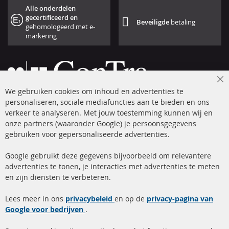
Alle onderdelen
gecertificeerd en
Beveiligde
betaling
gehomologeerd met e-
markering
Cl
We gebruiken cookies om inhoud en advertenties te
Co
Ba
personaliseren, sociale mediafuncties aan te bieden en ons
+49 (0) 4533 799 00 0
verkeer te analyseren. Met jouw toestemming kunnen wij en
onze partners (waaronder Google) je persoonsgegevens
ma-do: 09-17 u, vr Fr 09-16 u
gebruiken voor gepersonaliseerde advertenties.
info@contra-automotive.de
facebook
instagram
Google gebruikt deze gegevens bijvoorbeeld om relevantere
advertenties te tonen, je interacties met advertenties te meten
Snelle links
Kundenservice
en zijn diensten te verbeteren.
Roetfilter (DPF)
Over ons
Lees meer in ons
privacybeleid
en op de
privacy-pagina van
Google voor bedrijven
Roetfilter reiniging
.
Betaalmethoden
Katalysator (KAT)
Verzendingskosten