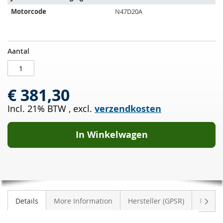
Motorcode
N47D20A
Roetfilter
OP
Aantal
BMW
VOORRAAD
120d
(E81)
€ 381,30
Incl. 21% BTW
,
excl.
verzendkosten
In Winkelwagen
Volge
Details
More Information
Hersteller (GPSR)
Review