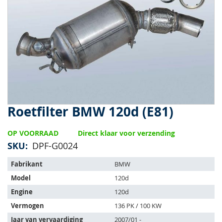
van
de
afbeeldingen-
gallerij
Roetfilter BMW 120d (E81)
Ga
naar
het
OP VOORRAAD
Direct klaar voor verzending
begin
SKU
DPF-G0024
van
de
Het
Fabrikant
BMW
afbeeldingen-
artikel
gallerij
Model
120d
past
op
Engine
120d
de
Vermogen
136 PK / 100 KW
volgende
Jaar van vervaardiging
2007/01 -
voertuigen: