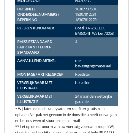
MOTORCODE
N47D20A
ORIGINELE
18307797591,
ONDERDEELNUMMERS /
18307812281,
BEPERKING
18307812279
REFERENTIENUMMER
Bosal 097-250; EEC
BM6054T; Walker 73058
EMISSIESTANDAARD
4
FABRIKANT / EURO-
STANDAARD
AANVULLEND ARTIKEL
met
bevestigingsmateriaal
MONTAGE / ARTIKELGROEP
Roetfilter
VERGELIJKBAAR MET
hetzelfde
ILLUSTRATIE
VERGELIJKBAAR MET
24 maanden wettelijke
ILLUSTRATIE
garantie
* Wij laten de oude katalysator en roetfilter gratis bij u
ophalen. Verpak het gewoon in de doos die u heeft ontvangen
en bel ons even of stuur ons een e-mail
** Let op de euronorm van uw voertuig voordat u koopt! (Wij
staan tot uw beschikking voor al uw vragen of hulp ☎ 04533