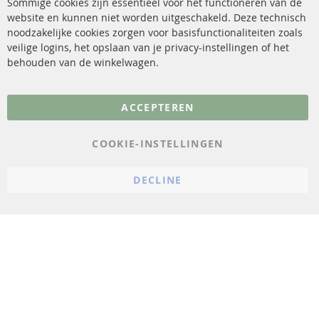
Sommige cookies zijn essentieel voor het functioneren van de
website en kunnen niet worden uitgeschakeld. Deze technisch
sensoren
Contact
noodzakelijke cookies zorgen voor basisfunctionaliteiten zoals
veilige logins, het opslaan van je privacy-instellingen of het
FAQ
Annuleer contract
behouden van de winkelwagen.
Meer links
ACCEPTEREN
Gegevensbescherming
AGB
COOKIE-INSTELLINGEN
Annuleringsvoorwaarden
DECLINE
Impressum
Cookie-instellingen
© 2023 ConTra Automotive GmbH. All Rights Reserved.