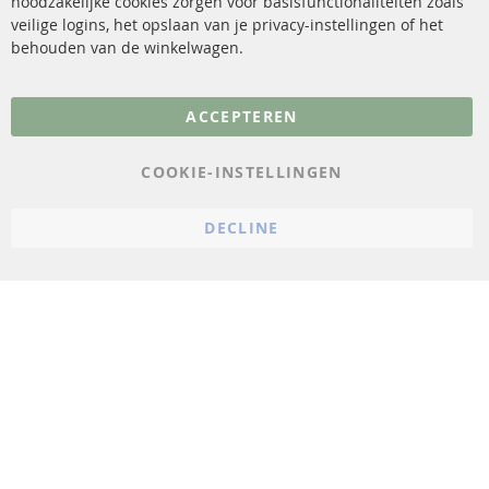
noodzakelijke cookies zorgen voor basisfunctionaliteiten zoals
veilige logins, het opslaan van je privacy-instellingen of het
FAQ
Annuleer contract
behouden van de winkelwagen.
Meer links
ACCEPTEREN
Gegevensbescherming
AGB
COOKIE-INSTELLINGEN
Annuleringsvoorwaarden
DECLINE
Impressum
Cookie-instellingen
© 2023 ConTra Automotive GmbH. All Rights Reserved.