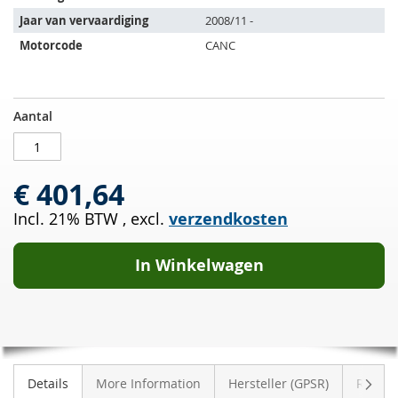
volgende
Jaar van vervaardiging
2008/11 -
voertuigen:
Motorcode
CANC
Roetfilter
OP
Aantal
AUDI
VOORRAAD
A6
Allroad
€ 401,64
2.7
TDI
Incl. 21% BTW
,
excl.
verzendkosten
(4FH,C6)
In Winkelwagen
Volge
Details
More Information
Hersteller (GPSR)
Review