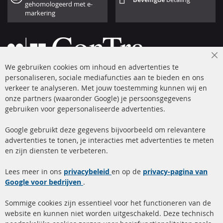
gehomologeerd met e-
markering
Cl
We gebruiken cookies om inhoud en advertenties te
Co
Ba
personaliseren, sociale mediafuncties aan te bieden en ons
+49 (0) 4533 799 00 0
verkeer te analyseren. Met jouw toestemming kunnen wij en
onze partners (waaronder Google) je persoonsgegevens
ma-do: 09-17 u, vr Fr 09-16 u
gebruiken voor gepersonaliseerde advertenties.
info@contra-automotive.de
facebook
instagram
Google gebruikt deze gegevens bijvoorbeeld om relevantere
advertenties te tonen, je interacties met advertenties te meten
Snelle links
Kundenservice
en zijn diensten te verbeteren.
Roetfilter (DPF)
Over ons
Lees meer in ons
privacybeleid
en op de
privacy-pagina van
Google voor bedrijven
Roetfilter reiniging
.
Betaalmethoden
Katalysator (KAT)
Verzendingskosten
Sommige cookies zijn essentieel voor het functioneren van de
website en kunnen niet worden uitgeschakeld. Deze technisch
sensoren
Contact