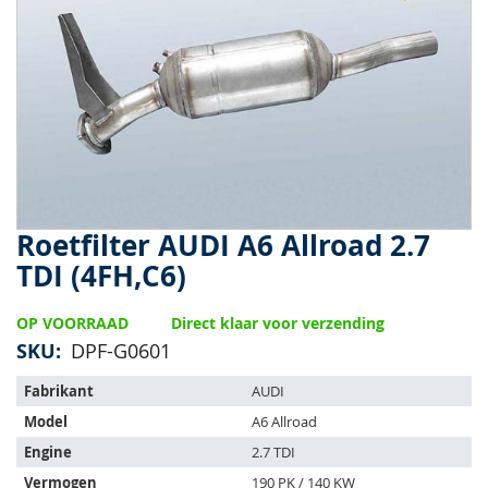
van
de
afbeeldingen-
gallerij
Roetfilter AUDI A6 Allroad 2.7
Ga
naar
TDI (4FH,C6)
het
begin
OP VOORRAAD
Direct klaar voor verzending
van
de
SKU
DPF-G0601
afbeeldingen-
Het
gallerij
Fabrikant
AUDI
artikel
Model
A6 Allroad
past
op
Engine
2.7 TDI
de
Vermogen
190 PK / 140 KW