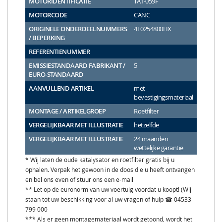
MOTORIDENTIFICATIE
TA1-059F
MOTORCODE
CANC
ORIGINELE ONDERDEELNUMMERS
4F0254800HX
/ BEPERKING
REFERENTIENUMMER
EMISSIESTANDAARD FABRIKANT /
5
EURO-STANDAARD
AANVULLEND ARTIKEL
met
bevestigingsmateriaal
MONTAGE / ARTIKELGROEP
Roetfilter
VERGELIJKBAAR MET ILLUSTRATIE
hetzelfde
VERGELIJKBAAR MET ILLUSTRATIE
24 maanden
wettelijke garantie
* Wij laten de oude katalysator en roetfilter gratis bij u
ophalen. Verpak het gewoon in de doos die u heeft ontvangen
en bel ons even of stuur ons een e-mail
** Let op de euronorm van uw voertuig voordat u koopt! (Wij
staan tot uw beschikking voor al uw vragen of hulp ☎ 04533
799 000
*** Als er geen montagemateriaal wordt getoond, wordt het