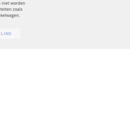
n niet worden
AGB
teiten zoals
Annuleringsvoorwaarden
inkelwagen.
Impressum
Cookie-instellingen
CLINE