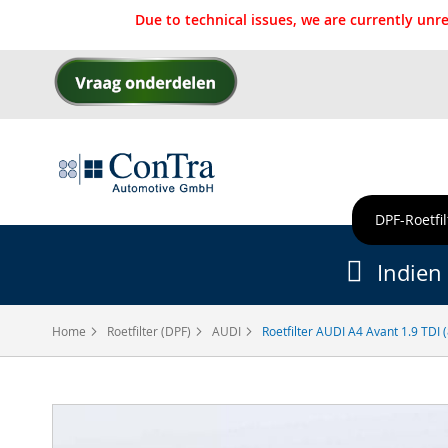
Due to technical issues, we are currently un
Ga
naar
de
inhoud
DPF-Roetfil
Indien 
Home
Roetfilter (DPF)
AUDI
Roetfilter AUDI A4 Avant 1.9 TDI 
Ga
naar