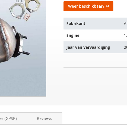
Weer beschikbaar? ✉
Het
Fabrikant
A
artikel
past
Engine
1
op
de
Jaar van vervaardiging
2
volgende
voertuigen:
Roetfilter
NIET
AUDI
OP
A4
VOORRAAD
Avant
1.9
TDI
(8ED,B7)
er (GPSR)
Reviews