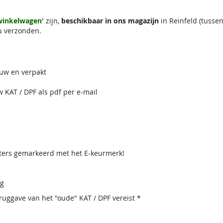
 winkelwagen'
zijn,
beschikbaar in ons magazijn
in Reinfeld (tuss
u verzonden.
euw en verpakt
w KAT / DPF als pdf per e-mail
lters gemarkeerd met het E-keurmerk!
ig
uggave van het "oude" KAT / DPF vereist *