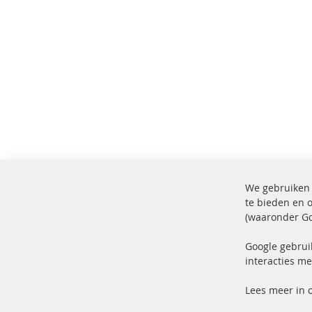
We gebruiken 
te bieden en 
(waaronder Go
100% nieuwe onderdelen en TOP
Verz
service
Prod
Google gebrui
interacties me
Lees meer in 