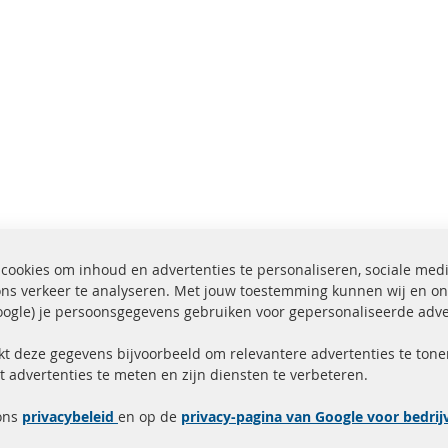
cookies om inhoud en advertenties te personaliseren, sociale med
ons verkeer te analyseren. Met jouw toestemming kunnen wij en on
ogle) je persoonsgegevens gebruiken voor gepersonaliseerde adve
ending binnen 24 uur
Alle onderdelen gecerti
ucten in voorraad
gehomologeerd met e-
kt deze gegevens bijvoorbeeld om relevantere advertenties te tonen
t advertenties te meten en zijn diensten te verbeteren.
Snelle links
Kundenservice
ons
privacybeleid
en op de
privacy-pagina van Google voor bedri
Roetfilter (DPF)
Over ons