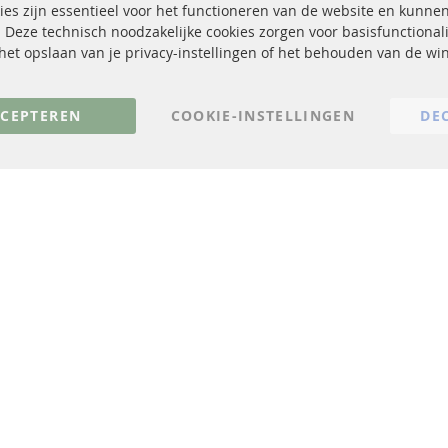
es zijn essentieel voor het functioneren van de website en kunne
Roetfilter reiniging
Betaalmethoden
 Deze technisch noodzakelijke cookies zorgen voor basisfunctionali
Katalysator (KAT)
Verzendingskosten
, het opslaan van je privacy-instellingen of het behouden van de w
sensoren
Contact
FAQ
Annuleer contract
CEPTEREN
COOKIE-INSTELLINGEN
DE
© 2023 ConTra Automotive GmbH. All Rights Reserved.