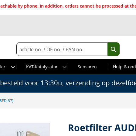
reachable by phone. In addition, orders cannot be processed at 
Search
Search
ter
KAT-Katalysator
Sensoren
Hulp & ond
besteld voor 13:30u, verzending op dezelfd
(8ED,B7)
Roetfilter AUDI