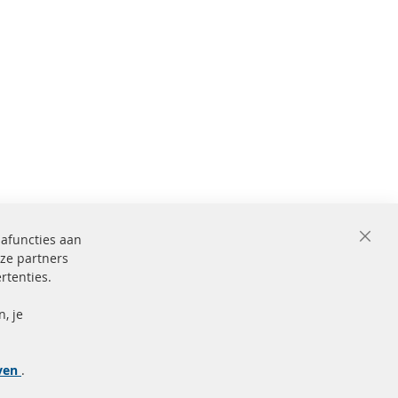
iafuncties aan
Close
ze partners
Cooki
Bar
rtenties.
ficeerd en
Beveiligde
betaling
markering
, je
Meer links
jven
.
Gegevensbescherming