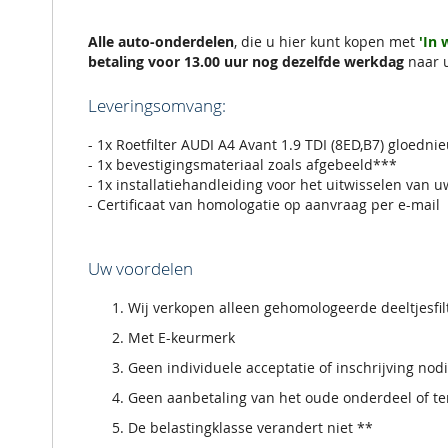
de
afbeeldingen-
gallerij
Alle auto-onderdelen
, die u hier kunt kopen met
'In
betaling voor 13.00 uur nog dezelfde werkdag
naar 
Leveringsomvang:
- 1x Roetfilter AUDI A4 Avant 1.9 TDI (8ED,B7) gloedni
- 1x bevestigingsmateriaal zoals afgebeeld***
- 1x installatiehandleiding voor het uitwisselen van u
- Certificaat van homologatie op aanvraag per e-mail
Uw voordelen
Wij verkopen alleen gehomologeerde deeltjesfi
Met E-keurmerk
Geen individuele acceptatie of inschrijving nod
Geen aanbetaling van het oude onderdeel of ter
De belastingklasse verandert niet **