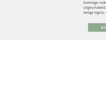
Sommige cooki
uitgeschakeld.
+49 (0) 4533 799 00 0
veilige logins
ma-do: 09-17 u, vr Fr 09-16 u
info@contra-automotive.de
AC
facebook
instagram