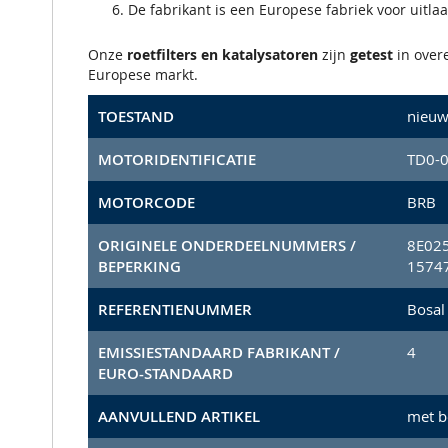
De fabrikant is een Europese fabriek voor uitla
Onze
roetfilters en katalysatoren
zijn
getest
in ove
Europese markt.
TOESTAND
nieu
MOTORIDENTIFICATIE
TD0-
MOTORCODE
BRB
ORIGINELE ONDERDEELNUMMERS /
8E025
BEPERKING
15747
REFERENTIENUMMER
Bosal
EMISSIESTANDAARD FABRIKANT /
4
EURO-STANDAARD
AANVULLEND ARTIKEL
met b