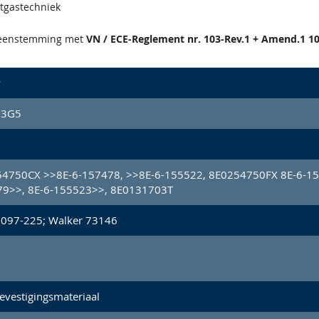
atgastechniek
reenstemming met
VN / ECE-Reglement nr. 103-Rev.1 + Amend.1 10
w
03G5
4750CX >>8E-6-157478, >>8E-6-155522, 8E0254750FX 8E-6-15
9>>, 8E-6-155523>>, 8E0131703T
 097-225; Walker 73146
evestigingsmateriaal