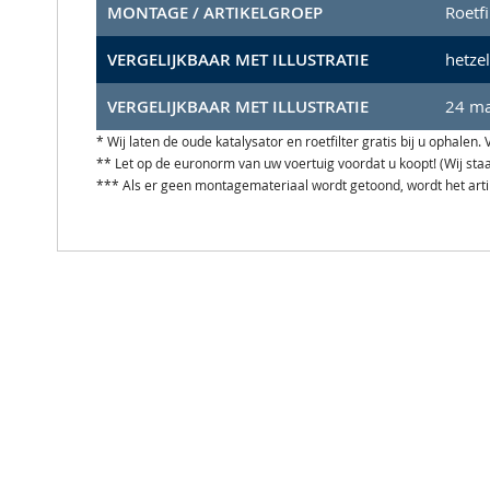
MONTAGE / ARTIKELGROEP
Roetfi
VERGELIJKBAAR MET ILLUSTRATIE
hetze
VERGELIJKBAAR MET ILLUSTRATIE
24 ma
* Wij laten de oude katalysator en roetfilter gratis bij u ophale
** Let op de euronorm van uw voertuig voordat u koopt! (Wij st
*** Als er geen montagemateriaal wordt getoond, wordt het art