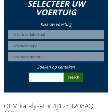
SELECTEER UW
so
VOERTUIG
Kies uw voertuig
Zoeken op kenteken
Search
OEM katalysator 1J1253208AQ