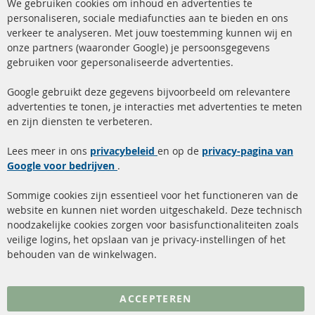
We gebruiken cookies om inhoud en advertenties te
Co
Ba
personaliseren, sociale mediafuncties aan te bieden en ons
+49 (0) 4533 799 00 0
verkeer te analyseren. Met jouw toestemming kunnen wij en
onze partners (waaronder Google) je persoonsgegevens
ma-do: 09-17 u, vr Fr 09-16 u
gebruiken voor gepersonaliseerde advertenties.
info@contra-automotive.de
facebook
instagram
Google gebruikt deze gegevens bijvoorbeeld om relevantere
advertenties te tonen, je interacties met advertenties te meten
Snelle links
Kundenservice
en zijn diensten te verbeteren.
Roetfilter (DPF)
Over ons
Lees meer in ons
privacybeleid
en op de
privacy-pagina van
Google voor bedrijven
Roetfilter reiniging
.
Betaalmethoden
Katalysator (KAT)
Verzendingskosten
Sommige cookies zijn essentieel voor het functioneren van de
website en kunnen niet worden uitgeschakeld. Deze technisch
sensoren
Contact
noodzakelijke cookies zorgen voor basisfunctionaliteiten zoals
veilige logins, het opslaan van je privacy-instellingen of het
FAQ
Annuleer contract
behouden van de winkelwagen.
Meer links
ACCEPTEREN
Gegevensbescherming