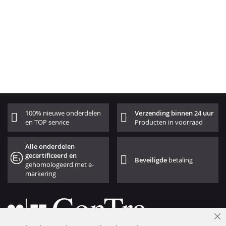
100% nieuwe onderdelen
Verzending binnen 24 uur
en TOP service
Producten in voorraad
Alle onderdelen
gecertificeerd en
Beveiligde
betaling
gehomologeerd met e-
markering
Cl