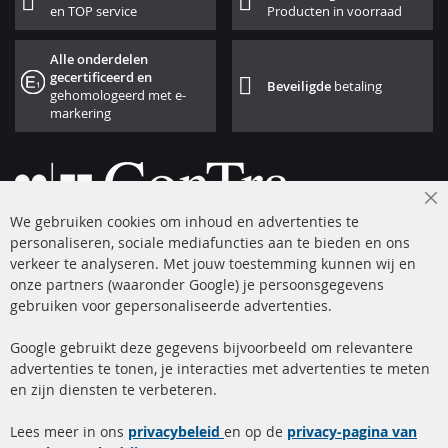
en TOP service
Producten in voorraad
Alle onderdelen
gecertificeerd en
Beveiligde
betaling
gehomologeerd met e-
markering
Cl
We gebruiken cookies om inhoud en advertenties te
Co
Ba
personaliseren, sociale mediafuncties aan te bieden en ons
+49 (0) 4533 799 00 0
verkeer te analyseren. Met jouw toestemming kunnen wij en
onze partners (waaronder Google) je persoonsgegevens
ma-do: 09-17 u, vr Fr 09-16 u
gebruiken voor gepersonaliseerde advertenties.
info@contra-automotive.de
facebook
instagram
Google gebruikt deze gegevens bijvoorbeeld om relevantere
advertenties te tonen, je interacties met advertenties te meten
Snelle links
Kundenservice
en zijn diensten te verbeteren.
Roetfilter (DPF)
Over ons
Lees meer in ons
privacybeleid
en op de
privacy-pagina van