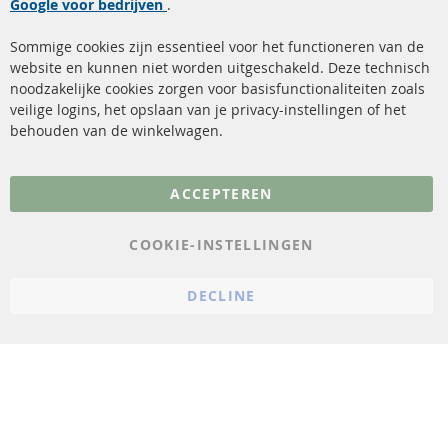
Google voor bedrijven
Roetfilter reiniging
.
Betaalmethoden
Katalysator (KAT)
Verzendingskosten
Sommige cookies zijn essentieel voor het functioneren van de
website en kunnen niet worden uitgeschakeld. Deze technisch
sensoren
Contact
noodzakelijke cookies zorgen voor basisfunctionaliteiten zoals
veilige logins, het opslaan van je privacy-instellingen of het
FAQ
Annuleer contract
behouden van de winkelwagen.
Meer links
ACCEPTEREN
Gegevensbescherming
AGB
COOKIE-INSTELLINGEN
Annuleringsvoorwaarden
DECLINE
Impressum
Cookie-instellingen
© 2023 ConTra Automotive GmbH. All Rights Reserved.