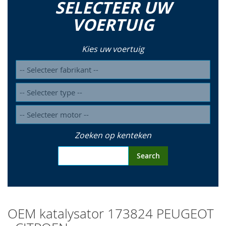
SELECTEER UW
so
VOERTUIG
Kies uw voertuig
Zoeken op kenteken
Search
OEM katalysator 173824 PEUGEOT