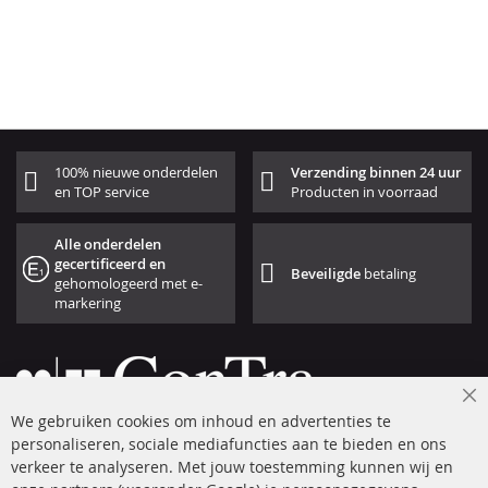
100% nieuwe onderdelen
Verzending binnen 24 uur
en TOP service
Producten in voorraad
Alle onderdelen
gecertificeerd en
Beveiligde
betaling
gehomologeerd met e-
markering
Cl
We gebruiken cookies om inhoud en advertenties te
Co
Ba
personaliseren, sociale mediafuncties aan te bieden en ons
+49 (0) 4533 799 00 0
verkeer te analyseren. Met jouw toestemming kunnen wij en