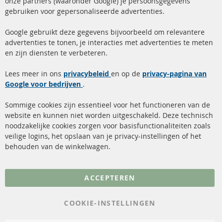
onze partners (waaronder Google) je persoonsgegevens
ma-do: 09-17 u, vr Fr 09-16 u
gebruiken voor gepersonaliseerde advertenties.
info@contra-automotive.de
facebook
instagram
Google gebruikt deze gegevens bijvoorbeeld om relevantere
advertenties te tonen, je interacties met advertenties te meten
Snelle links
Kundenservice
en zijn diensten te verbeteren.
Roetfilter (DPF)
Over ons
Lees meer in ons
privacybeleid
en op de
privacy-pagina van
Google voor bedrijven
Roetfilter reiniging
.
Betaalmethoden
Katalysator (KAT)
Verzendingskosten
Sommige cookies zijn essentieel voor het functioneren van de
website en kunnen niet worden uitgeschakeld. Deze technisch
sensoren
Contact
noodzakelijke cookies zorgen voor basisfunctionaliteiten zoals
veilige logins, het opslaan van je privacy-instellingen of het
FAQ
Annuleer contract
behouden van de winkelwagen.
Meer links
ACCEPTEREN
Gegevensbescherming
AGB
COOKIE-INSTELLINGEN
Annuleringsvoorwaarden