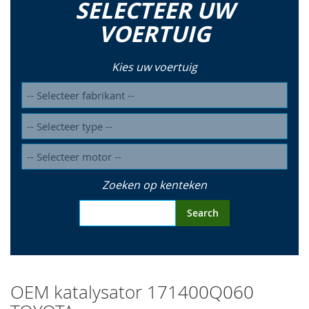
SELECTEER UW
so
VOERTUIG
Kies uw voertuig
Zoeken op kenteken
Search
OEM katalysator 171400Q060