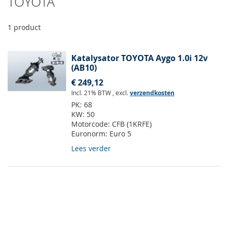
TOYOTA
1
product
Katalysator TOYOTA Aygo 1.0i 12v
(AB10)
€ 249,12
Incl. 21% BTW
,
excl.
verzendkosten
PK:
68
KW:
50
Motorcode:
CFB (1KRFE)
Euronorm:
Euro 5
Lees verder