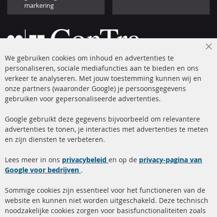
markering
Cl
We gebruiken cookies om inhoud en advertenties te
Co
Ba
personaliseren, sociale mediafuncties aan te bieden en ons
+49 (0) 4533 799 00 0
verkeer te analyseren. Met jouw toestemming kunnen wij en
onze partners (waaronder Google) je persoonsgegevens
ma-do: 09-17 u, vr Fr 09-16 u
gebruiken voor gepersonaliseerde advertenties.
info@contra-automotive.de
facebook
instagram
Google gebruikt deze gegevens bijvoorbeeld om relevantere
advertenties te tonen, je interacties met advertenties te meten
Snelle links
Kundenservice
en zijn diensten te verbeteren.
Roetfilter (DPF)
Over ons
Lees meer in ons
privacybeleid
en op de
privacy-pagina van
Google voor bedrijven
Roetfilter reiniging
.
Betaalmethoden
Katalysator (KAT)
Verzendingskosten
Sommige cookies zijn essentieel voor het functioneren van de
website en kunnen niet worden uitgeschakeld. Deze technisch
sensoren
Contact
noodzakelijke cookies zorgen voor basisfunctionaliteiten zoals