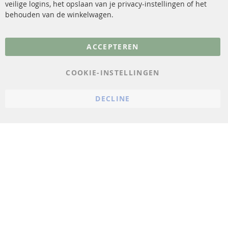
veilige logins, het opslaan van je privacy-instellingen of het
FAQ
Annuleer contract
behouden van de winkelwagen.
Meer links
ACCEPTEREN
Gegevensbescherming
AGB
COOKIE-INSTELLINGEN
Annuleringsvoorwaarden
DECLINE
Impressum
Cookie-instellingen
© 2023 ConTra Automotive GmbH. All Rights Reserved.