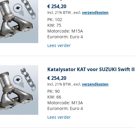
€ 254,20
Incl. 21% BTW
,
excl.
verzendkosten
PK:
102
KW:
75
Motorcode:
M15A
Euronorm:
Euro 4
Lees verder
Katalysator KAT voor SUZUKI Swift III
€ 254,20
Incl. 21% BTW
,
excl.
verzendkosten
PK:
90
KW:
66
Motorcode:
M13A
Euronorm:
Euro 4
Lees verder