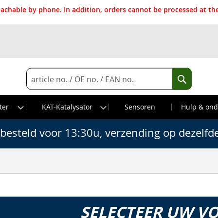
reachable by phone. In addition, orders cannot be processed at 
Search
Search
ter
KAT-Katalysator
Sensoren
Hulp & ond
besteld voor 13:30u, verzending op dezelfd
SELECTEER UW V