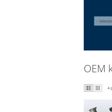
OEM k
Tonen
Lijst
Foto-
4
p
tabel
als