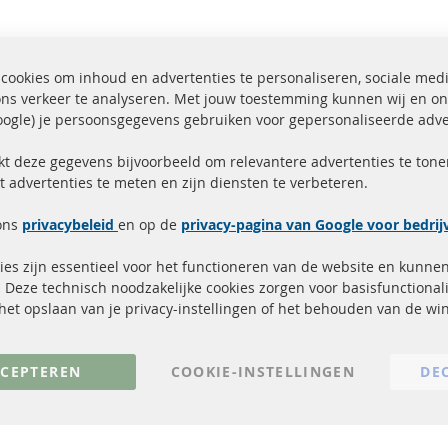
cookies om inhoud en advertenties te personaliseren, sociale med
ons verkeer te analyseren. Met jouw toestemming kunnen wij en on
ogle) je persoonsgegevens gebruiken voor gepersonaliseerde adve
ending binnen 24 uur
Alle onderdelen gecerti
ucten in voorraad
gehomologeerd met e-
kt deze gegevens bijvoorbeeld om relevantere advertenties te tonen
t advertenties te meten en zijn diensten te verbeteren.
Snelle links
Kundenservice
ons
privacybeleid
en op de
privacy-pagina van Google voor bedri
Roetfilter (DPF)
Over ons
es zijn essentieel voor het functioneren van de website en kunne
Roetfilter reiniging
Betaalmethoden
 Deze technisch noodzakelijke cookies zorgen voor basisfunctionali
Katalysator (KAT)
Verzendingskosten
, het opslaan van je privacy-instellingen of het behouden van de w
sensoren
Contact
FAQ
Annuleer contract
CEPTEREN
COOKIE-INSTELLINGEN
DE