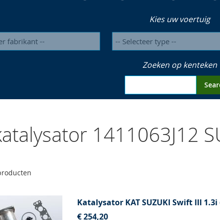
Kies uw voertuig
Zoeken op kenteken
Sear
atalysator 1411063J12 
roducten
Katalysator KAT SUZUKI Swift III 1.3i
€ 254,20