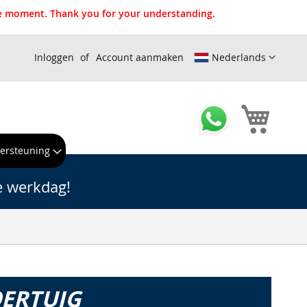
the moment. Thank you for your understanding.
Inloggen
Account aanmaken
Nederlands
Winkel
ersteuning
e werkdag!
OERTUIG