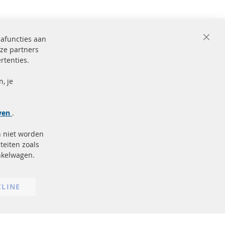
iafuncties aan
Close
ze partners
Cooki
Bar
rtenties.
ficeerd en
Beveiligde
betaling
markering
, je
Meer links
jven
.
Gegevensbescherming
n niet worden
AGB
teiten zoals
Annuleringsvoorwaarden
inkelwagen.
Impressum
Cookie-instellingen
CLINE