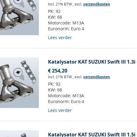
Incl. 21% BTW
,
excl.
verzendkosten
PK:
92
KW:
68
Motorcode:
M13A
Euronorm:
Euro 4
Lees verder
Katalysator KAT SUZUKI Swift III 1.3i
€ 254,20
Incl. 21% BTW
,
excl.
verzendkosten
PK:
92
KW:
68
Motorcode:
M13A
Euronorm:
Euro 4
Lees verder
Katalysator KAT SUZUKI Swift III 1.5i