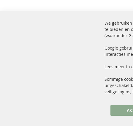
We gebruiken 
te bieden en 
(waaronder Go
100% nieuwe onderdelen en TOP
Verz
service
Prod
Google gebrui
interacties me
Lees meer in 
Sommige cooki
uitgeschakeld.
+49 (0) 4533 799 00 0
veilige logins
ma-do: 09-17 u, vr Fr 09-16 u
info@contra-automotive.de
AC
facebook
instagram