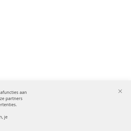
iafuncties aan
Close
ze partners
Cooki
Bar
rtenties.
ficeerd en
Beveiligde
betaling
markering
, je