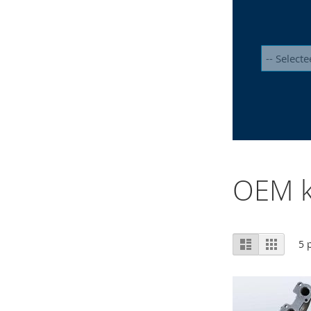
OEM k
Tonen
Lijst
Foto-
5
p
tabel
als