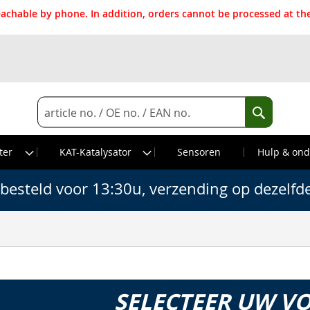
reachable by phone. In addition, orders cannot be processed at 
Search
Search
ter
KAT-Katalysator
Sensoren
Hulp & ond
besteld voor 13:30u, verzending op dezelfd
SELECTEER UW V