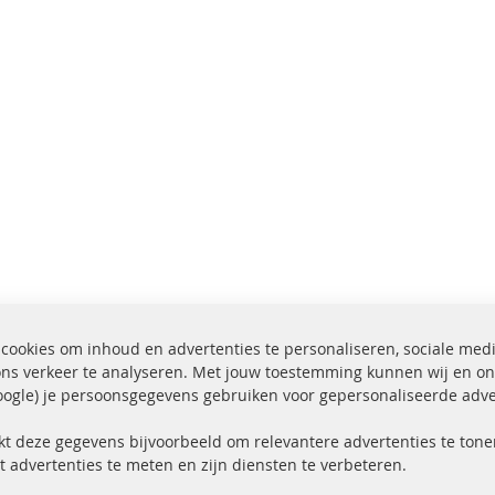
cookies om inhoud en advertenties te personaliseren, sociale med
ons verkeer te analyseren. Met jouw toestemming kunnen wij en on
ogle) je persoonsgegevens gebruiken voor gepersonaliseerde adve
ending binnen 24 uur
Alle onderdelen gecerti
ucten in voorraad
gehomologeerd met e-
kt deze gegevens bijvoorbeeld om relevantere advertenties te tonen
t advertenties te meten en zijn diensten te verbeteren.