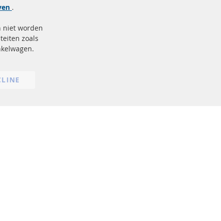
Meer links
jven
.
Gegevensbescherming
n niet worden
AGB
teiten zoals
Annuleringsvoorwaarden
inkelwagen.
Impressum
Cookie-instellingen
CLINE