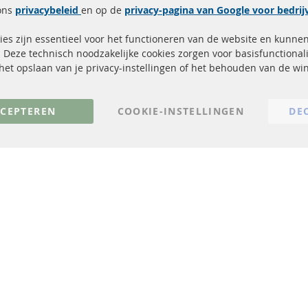
Snelle links
Kundenservice
ons
privacybeleid
en op de
privacy-pagina van Google voor bedri
Roetfilter (DPF)
Over ons
es zijn essentieel voor het functioneren van de website en kunne
Roetfilter reiniging
Betaalmethoden
 Deze technisch noodzakelijke cookies zorgen voor basisfunctionali
Katalysator (KAT)
Verzendingskosten
, het opslaan van je privacy-instellingen of het behouden van de w
sensoren
Contact
FAQ
Annuleer contract
CEPTEREN
COOKIE-INSTELLINGEN
DE
© 2023 ConTra Automotive GmbH. All Rights Reserved.