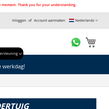
the moment. Thank you for your understanding.
Inloggen
Account aanmaken
Nederlands
Winkel
ersteuning
e werkdag!
OERTUIG