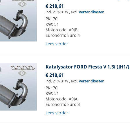
€ 218,61
Incl. 21% BTW
,
excl.
verzendkosten
PK:
70
KW:
51
Motorcode:
A9JB
Euronorm:
Euro 4
Lees verder
Katalysator FORD Fiesta V 1.3i (JH1/
€ 218,61
Incl. 21% BTW
,
excl.
verzendkosten
PK:
70
KW:
51
Motorcode:
A9JA
Euronorm:
Euro 3
Lees verder