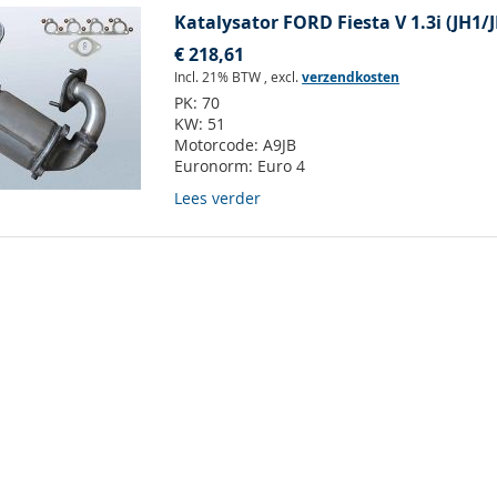
Katalysator FORD Fiesta V 1.3i (JH1/
€ 218,61
Incl. 21% BTW
,
excl.
verzendkosten
PK:
70
KW:
51
Motorcode:
A9JB
Euronorm:
Euro 4
Lees verder