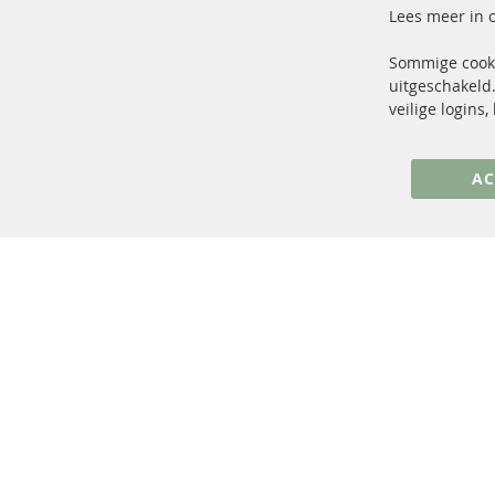
Lees meer in 
Sommige cooki
uitgeschakeld.
+49 (0) 4533 799 00 0
veilige logins
ma-do: 09-17 u, vr Fr 09-16 u
info@contra-automotive.de
AC
facebook
instagram