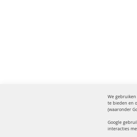
We gebruiken 
te bieden en 
(waaronder Go
100% nieuwe onderdelen en TOP
Verz
service
Prod
Google gebrui
interacties me