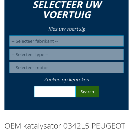
SELECTEER UW
so
VOERTUIG
Kies uw voertuig
Zoeken op kenteken
Search
OEM katalysator 0342L5 PEUGEOT