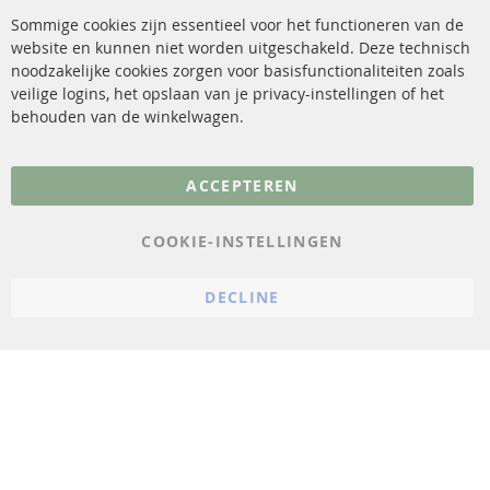
Katalysator (KAT)
Verzendingskosten
Sommige cookies zijn essentieel voor het functioneren van de
website en kunnen niet worden uitgeschakeld. Deze technisch
sensoren
Contact
noodzakelijke cookies zorgen voor basisfunctionaliteiten zoals
veilige logins, het opslaan van je privacy-instellingen of het
FAQ
Annuleer contract
behouden van de winkelwagen.
Meer links
ACCEPTEREN
Gegevensbescherming
AGB
COOKIE-INSTELLINGEN
Annuleringsvoorwaarden
DECLINE
Impressum
Cookie-instellingen
© 2023 ConTra Automotive GmbH. All Rights Reserved.