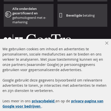
Alle onderdelen
gecertificeerd en
Beveiligde
betaling
gehomologeerd met e-
markering
Cl
We gebruiken cookies om inhoud en advertenties te
Co
Ba
personaliseren, sociale mediafuncties aan te bieden en ons
+49 (0) 4533 799 00 0
verkeer te analyseren. Met jouw toestemming kunnen wij en
onze partners (waaronder Google) je persoonsgegevens
ma-do: 09-17 u, vr Fr 09-16 u
gebruiken voor gepersonaliseerde advertenties.
info@contra-automotive.de
facebook
instagram
Google gebruikt deze gegevens bijvoorbeeld om relevantere
advertenties te tonen, je interacties met advertenties te meten
Snelle links
Kundenservice
en zijn diensten te verbeteren.
Roetfilter (DPF)
Over ons
Lees meer in ons
privacybeleid
en op de
privacy-pagina van
Google voor bedrijven
Roetfilter reiniging
.
Betaalmethoden