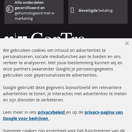
Alle onderdelen
gecertificeerd en
Beveiligde
betaling
gehomologeerd met e-
markering
Cl
We gebruiken cookies om inhoud en advertenties te
Co
Ba
personaliseren, sociale mediafuncties aan te bieden en ons
+49 (0) 4533 799 00 0
verkeer te analyseren. Met jouw toestemming kunnen wij en
onze partners (waaronder Google) je persoonsgegevens
ma-do: 09-17 u, vr Fr 09-16 u
gebruiken voor gepersonaliseerde advertenties.
info@contra-automotive.de
facebook
instagram
Google gebruikt deze gegevens bijvoorbeeld om relevantere
advertenties te tonen, je interacties met advertenties te meten
Snelle links
Kundenservice
en zijn diensten te verbeteren.
Roetfilter (DPF)
Over ons
Lees meer in ons
privacybeleid
en op de
privacy-pagina van
Google voor bedrijven
Roetfilter reiniging
.
Betaalmethoden
Katalysator (KAT)
Verzendingskosten
Sommige cookies zijn essentieel voor het functioneren van de