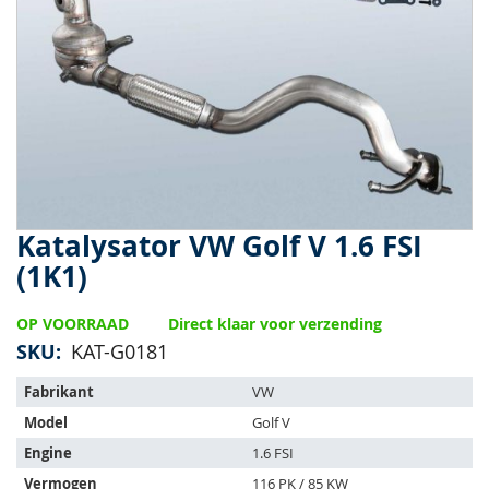
van
de
afbeeldingen-
gallerij
Katalysator VW Golf V 1.6 FSI
Ga
naar
(1K1)
het
begin
OP VOORRAAD
Direct klaar voor verzending
van
de
SKU
KAT-G0181
afbeeldingen-
Het
gallerij
Fabrikant
VW
artikel
Model
Golf V
past
op
Engine
1.6 FSI
de
Vermogen
116 PK / 85 KW