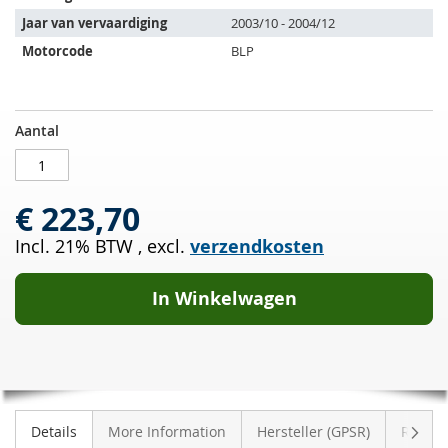
volgende
Jaar van vervaardiging
2003/10 - 2004/12
voertuigen:
Motorcode
BLP
Katalysator
OP
Aantal
VW
VOORRAAD
Golf
V
€ 223,70
1.6
FSI
Incl. 21% BTW
,
excl.
verzendkosten
(1K1)
In Winkelwagen
Volge
Details
More Information
Hersteller (GPSR)
Review