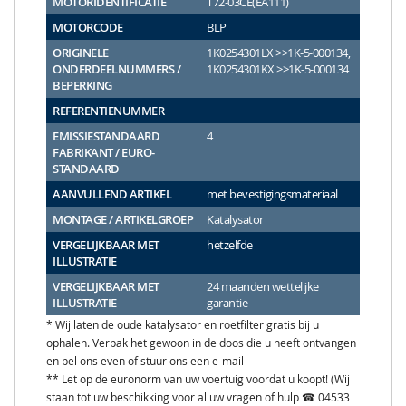
MOTORIDENTIFICATIE
T72-03CE(EA111)
MOTORCODE
BLP
ORIGINELE
1K0254301LX >>1K-5-000134,
ONDERDEELNUMMERS /
1K0254301KX >>1K-5-000134
BEPERKING
REFERENTIENUMMER
EMISSIESTANDAARD
4
FABRIKANT / EURO-
STANDAARD
AANVULLEND ARTIKEL
met bevestigingsmateriaal
MONTAGE / ARTIKELGROEP
Katalysator
VERGELIJKBAAR MET
hetzelfde
ILLUSTRATIE
VERGELIJKBAAR MET
24 maanden wettelijke
ILLUSTRATIE
garantie
* Wij laten de oude katalysator en roetfilter gratis bij u
ophalen. Verpak het gewoon in de doos die u heeft ontvangen
en bel ons even of stuur ons een e-mail
** Let op de euronorm van uw voertuig voordat u koopt! (Wij
staan tot uw beschikking voor al uw vragen of hulp ☎ 04533