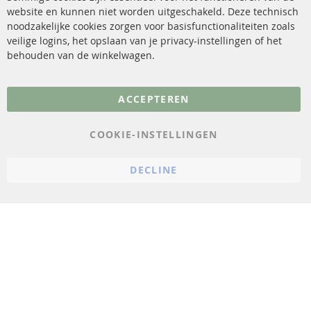
website en kunnen niet worden uitgeschakeld. Deze technisch
sensoren
Contact
noodzakelijke cookies zorgen voor basisfunctionaliteiten zoals
veilige logins, het opslaan van je privacy-instellingen of het
FAQ
Annuleer contract
behouden van de winkelwagen.
Meer links
ACCEPTEREN
Gegevensbescherming
AGB
COOKIE-INSTELLINGEN
Annuleringsvoorwaarden
DECLINE
Impressum
Cookie-instellingen
© 2023 ConTra Automotive GmbH. All Rights Reserved.