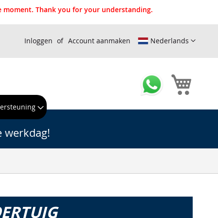
the moment. Thank you for your understanding.
Inloggen
Account aanmaken
Nederlands
Winkel
ersteuning
e werkdag!
OERTUIG