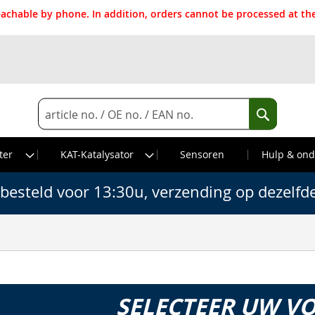
reachable by phone. In addition, orders cannot be processed at 
Search
Search
ter
KAT-Katalysator
Sensoren
Hulp & ond
besteld voor 13:30u, verzending op dezelfd
SELECTEER UW V