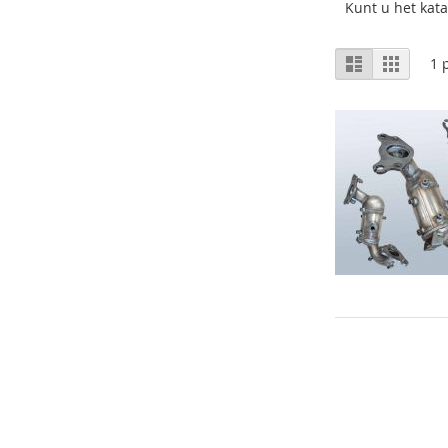
Kunt u het kata
Tonen
Lijst
Foto-
1
p
tabel
als