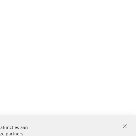
iafuncties aan
Close
ze partners
Cooki