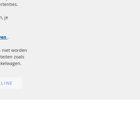
Bar
rtenties.
ficeerd en
Beveiligde
betaling
markering
, je
Meer links
jven
.
Gegevensbescherming
n niet worden
AGB
teiten zoals
Annuleringsvoorwaarden
inkelwagen.
Impressum
Cookie-instellingen
CLINE