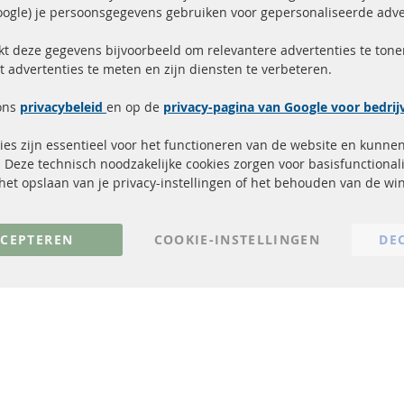
ogle) je persoonsgegevens gebruiken voor gepersonaliseerde adve
ending binnen 24 uur
Alle onderdelen gecerti
ucten in voorraad
gehomologeerd met e-
kt deze gegevens bijvoorbeeld om relevantere advertenties te tonen
t advertenties te meten en zijn diensten te verbeteren.
Snelle links
Kundenservice
ons
privacybeleid
en op de
privacy-pagina van Google voor bedri
Roetfilter (DPF)
Over ons
es zijn essentieel voor het functioneren van de website en kunne
Roetfilter reiniging
Betaalmethoden
 Deze technisch noodzakelijke cookies zorgen voor basisfunctionali
Katalysator (KAT)
Verzendingskosten
, het opslaan van je privacy-instellingen of het behouden van de w
sensoren
Contact
FAQ
Annuleer contract
CEPTEREN
COOKIE-INSTELLINGEN
DE
© 2023 ConTra Automotive GmbH. All Rights Reserved.