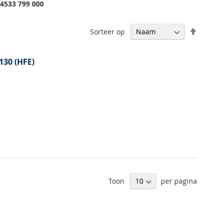
04533 799 000
Van
Sorteer op
hoog
naar
laag
130 (HFE)
sortere
Toon
per pagina