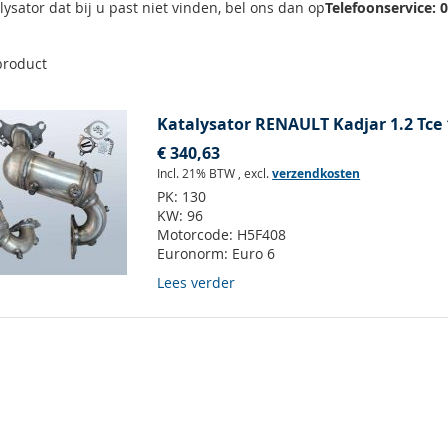
lysator dat bij u past niet vinden, bel ons dan op
Telefoonservice: 
roduct
Katalysator RENAULT Kadjar 1.2 Tce 
€ 340,63
Incl. 21% BTW
,
excl.
verzendkosten
PK:
130
KW:
96
Motorcode:
H5F408
Euronorm:
Euro 6
Lees verder