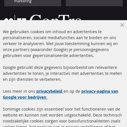
markering
Cl
We gebruiken cookies om inhoud en advertenties te
Co
Ba
personaliseren, sociale mediafuncties aan te bieden en ons
+49 (0) 4533 799 00 0
verkeer te analyseren. Met jouw toestemming kunnen wij en
onze partners (waaronder Google) je persoonsgegevens
ma-do: 09-17 u, vr Fr 09-16 u
gebruiken voor gepersonaliseerde advertenties.
info@contra-automotive.de
facebook
instagram
Google gebruikt deze gegevens bijvoorbeeld om relevantere
advertenties te tonen, je interacties met advertenties te meten
Snelle links
Kundenservice
en zijn diensten te verbeteren.
Roetfilter (DPF)
Over ons
Lees meer in ons
privacybeleid
en op de
privacy-pagina van
Google voor bedrijven
Roetfilter reiniging
.
Betaalmethoden
Katalysator (KAT)
Verzendingskosten
Sommige cookies zijn essentieel voor het functioneren van de
website en kunnen niet worden uitgeschakeld. Deze technisch
sensoren
Contact
noodzakelijke cookies zorgen voor basisfunctionaliteiten zoals
veilige logins, het opslaan van je privacy-instellingen of het
FAQ
Annuleer contract