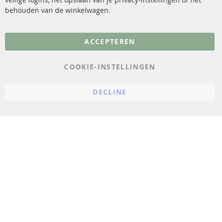
behouden van de winkelwagen.
Meer links
ACCEPTEREN
Gegevensbescherming
AGB
COOKIE-INSTELLINGEN
Annuleringsvoorwaarden
DECLINE
Impressum
Cookie-instellingen
© 2023 ConTra Automotive GmbH. All Rights Reserved.