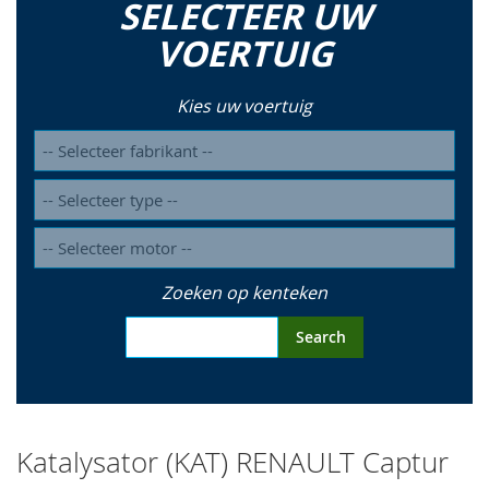
SELECTEER UW
so
VOERTUIG
Kies uw voertuig
Zoeken op kenteken
Search
Katalysator (KAT) RENAULT Captur