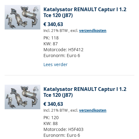
Katalysator RENAULT Captur I 1.2
Tce 120 (J87)
€ 340,63
Incl. 21% BTW
,
excl.
verzendkosten
PK:
118
KW:
87
Motorcode:
H5F412
Euronorm:
Euro 6
Lees verder
Katalysator RENAULT Captur I 1.2
Tce 120 (J87)
€ 340,63
Incl. 21% BTW
,
excl.
verzendkosten
PK:
120
KW:
88
Motorcode:
H5F403
Euronorm:
Euro 6