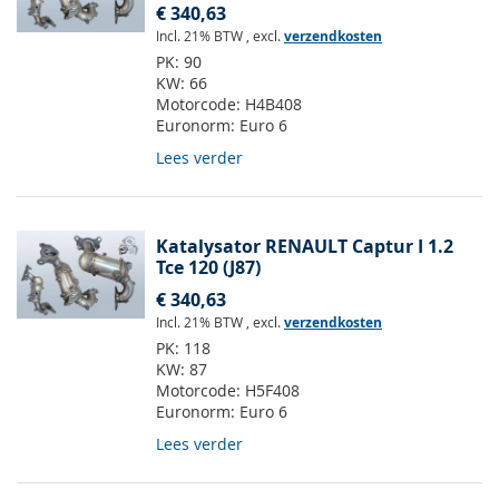
€ 340,63
Incl. 21% BTW
,
excl.
verzendkosten
PK:
90
KW:
66
Motorcode:
H4B408
Euronorm:
Euro 6
Lees verder
Katalysator RENAULT Captur I 1.2
Tce 120 (J87)
€ 340,63
Incl. 21% BTW
,
excl.
verzendkosten
PK:
118
KW:
87
Motorcode:
H5F408
Euronorm:
Euro 6
Lees verder