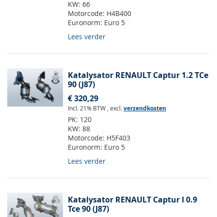
KW:
66
Motorcode:
H4B400
Euronorm:
Euro 5
Lees verder
Katalysator RENAULT Captur 1.2 TCe
90 (J87)
€ 320,29
Incl. 21% BTW
,
excl.
verzendkosten
PK:
120
KW:
88
Motorcode:
H5F403
Euronorm:
Euro 5
Lees verder
Katalysator RENAULT Captur I 0.9
Tce 90 (J87)