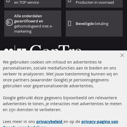
en TOP service
Producten in voorraad
Alle onderdelen
gecertificeerd en
Beveiligde
betaling
gehomologeerd met e-
markering
Cl
We gebruiken cookies om inhoud en advertenties te
Co
Ba
personaliseren, sociale mediafuncties aan te bieden en ons
+49 (0) 4533 799 00 0
verkeer te analyseren. Met jouw toestemming kunnen wij en
onze partners (waaronder Google) je persoonsgegevens
ma-do: 09-17 u, vr Fr 09-16 u
gebruiken voor gepersonaliseerde advertenties.
info@contra-automotive.de
facebook
instagram
Google gebruikt deze gegevens bijvoorbeeld om relevantere
advertenties te tonen, je interacties met advertenties te meten
Snelle links
Kundenservice
en zijn diensten te verbeteren.
Roetfilter (DPF)
Over ons
Lees meer in ons
privacybeleid
en op de
privacy-pagina van