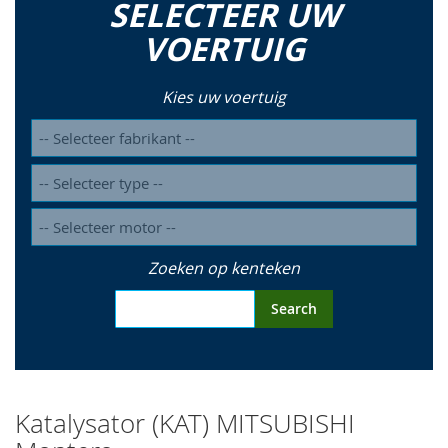
SELECTEER UW
so
VOERTUIG
Kies uw voertuig
Zoeken op kenteken
Search
Katalysator (KAT) MITSUBISHI