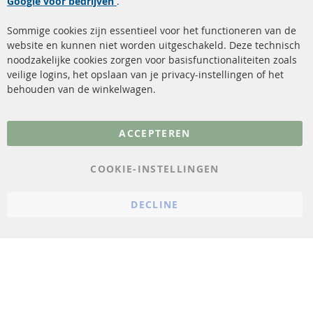
Google voor bedrijven
Roetfilter reiniging
.
Betaalmethoden
Katalysator (KAT)
Verzendingskosten
Sommige cookies zijn essentieel voor het functioneren van de
website en kunnen niet worden uitgeschakeld. Deze technisch
sensoren
Contact
noodzakelijke cookies zorgen voor basisfunctionaliteiten zoals
veilige logins, het opslaan van je privacy-instellingen of het
FAQ
Annuleer contract
behouden van de winkelwagen.
Meer links
ACCEPTEREN
Gegevensbescherming
AGB
COOKIE-INSTELLINGEN
Annuleringsvoorwaarden
DECLINE
Impressum
Cookie-instellingen
© 2023 ConTra Automotive GmbH. All Rights Reserved.