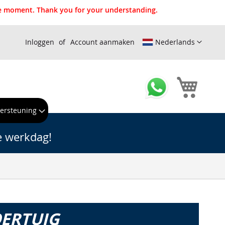
the moment. Thank you for your understanding.
Inloggen
Account aanmaken
Nederlands
Winkel
ersteuning
e werkdag!
OERTUIG