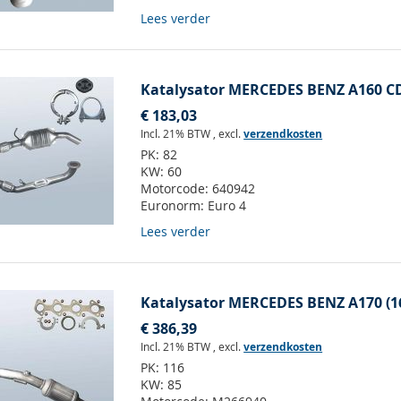
Lees verder
Katalysator MERCEDES BENZ A160 CDI
€ 183,03
Incl. 21% BTW
,
excl.
verzendkosten
PK:
82
KW:
60
Motorcode:
640942
Euronorm:
Euro 4
Lees verder
Katalysator MERCEDES BENZ A170 (1
€ 386,39
Incl. 21% BTW
,
excl.
verzendkosten
PK:
116
KW:
85