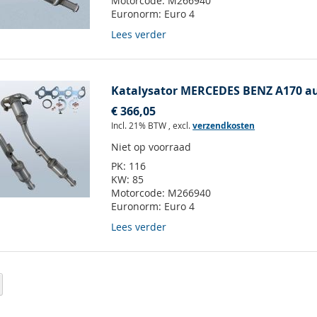
Motorcode:
M266940
Euronorm:
Euro 4
Lees verder
Katalysator MERCEDES BENZ A170 au
€ 366,05
Incl. 21% BTW
,
excl.
verzendkosten
Niet op voorraad
PK:
116
KW:
85
Motorcode:
M266940
Euronorm:
Euro 4
Lees verder
 pagina
Pagina
Volgende