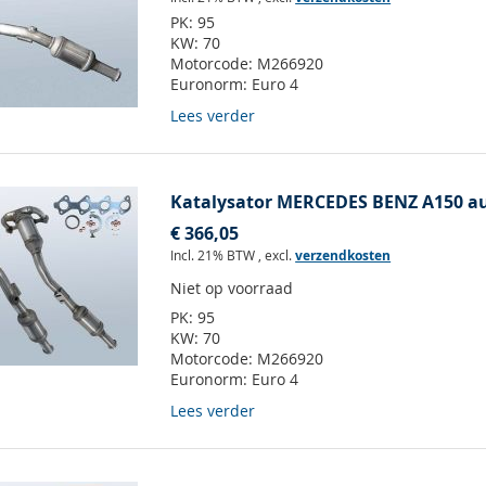
PK:
95
KW:
70
Motorcode:
M266920
Euronorm:
Euro 4
Lees verder
Katalysator MERCEDES BENZ A150 au
€ 366,05
Incl. 21% BTW
,
excl.
verzendkosten
Niet op voorraad
PK:
95
KW:
70
Motorcode:
M266920
Euronorm:
Euro 4
Lees verder