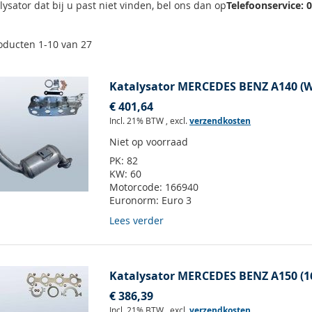
lysator dat bij u past niet vinden, bel ons dan op
Telefoonservice: 
oducten
1
-
10
van
27
Katalysator MERCEDES BENZ A140 (W
€ 401,64
Incl. 21% BTW
,
excl.
verzendkosten
Niet op voorraad
PK:
82
KW:
60
Motorcode:
166940
Euronorm:
Euro 3
Lees verder
Katalysator MERCEDES BENZ A150 (169
€ 386,39
Incl. 21% BTW
,
excl.
verzendkosten