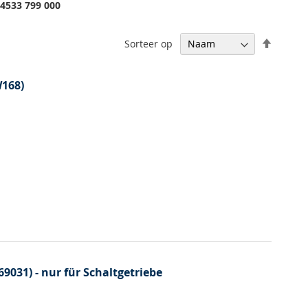
04533 799 000
Van
Sorteer op
hoog
naar
laag
168)
sortere
031) - nur für Schaltgetriebe