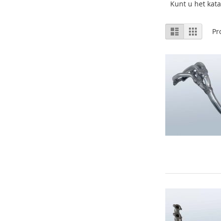
Kunt u het kata
Tonen
Lijst
Foto-
Pr
tabel
als