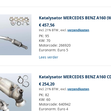
Katalysator MERCEDES BENZ A160 (W1
€ 457,56
Incl. 21% BTW
,
excl.
verzendkosten
PK:
95
KW:
70
Motorcode:
266920
Euronorm:
Euro 5
Lees verder
Katalysator MERCEDES BENZ A160 CDI
€ 254,20
Incl. 21% BTW
,
excl.
verzendkosten
PK:
82
KW:
60
Motorcode:
640942
Euronorm:
Euro 4