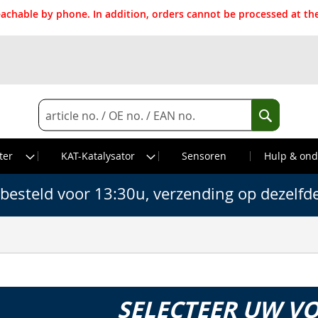
reachable by phone. In addition, orders cannot be processed at 
Search
Search
ter
KAT-Katalysator
Sensoren
Hulp & ond
besteld voor 13:30u, verzending op dezelfd
SELECTEER UW V