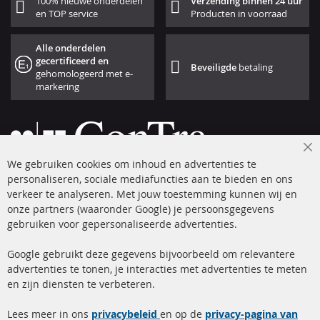
100% nieuwe onderdelen
Verzending binnen 24 uur
en TOP service
Producten in voorraad
Alle onderdelen
gecertificeerd en
Beveiligde
betaling
gehomologeerd met e-
markering
Cl
We gebruiken cookies om inhoud en advertenties te
Co
Ba
personaliseren, sociale mediafuncties aan te bieden en ons
+49 (0) 4533 799 00 0
verkeer te analyseren. Met jouw toestemming kunnen wij en
onze partners (waaronder Google) je persoonsgegevens
ma-do: 09-17 u, vr Fr 09-16 u
gebruiken voor gepersonaliseerde advertenties.
info@contra-automotive.de
facebook
instagram
Google gebruikt deze gegevens bijvoorbeeld om relevantere
advertenties te tonen, je interacties met advertenties te meten
Snelle links
Kundenservice
en zijn diensten te verbeteren.
Roetfilter (DPF)
Over ons
Lees meer in ons
privacybeleid
en op de
privacy-pagina van