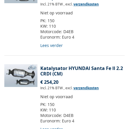
Incl. 21% BTW
,
excl.
verzendkosten
Niet op voorraad
PK:
150
KW:
110
Motorcode:
D4EB
Euronorm:
Euro 4
Lees verder
Katalysator HYUNDAI Santa Fe II 2.2
CRDI (CM)
€ 254,20
Incl. 21% BTW
,
excl.
verzendkosten
Niet op voorraad
PK:
150
KW:
110
Motorcode:
D4EB
Euronorm:
Euro 4