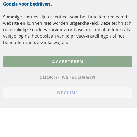
Google voor bedrijven
Roetfilter reiniging
.
Betaalmethoden
Katalysator (KAT)
Verzendingskosten
Sommige cookies zijn essentieel voor het functioneren van de
website en kunnen niet worden uitgeschakeld. Deze technisch
sensoren
Contact
noodzakelijke cookies zorgen voor basisfunctionaliteiten zoals
veilige logins, het opslaan van je privacy-instellingen of het
FAQ
Annuleer contract
behouden van de winkelwagen.
Meer links
ACCEPTEREN
Gegevensbescherming
AGB
COOKIE-INSTELLINGEN
Annuleringsvoorwaarden
DECLINE
Impressum
Cookie-instellingen
© 2023 ConTra Automotive GmbH. All Rights Reserved.