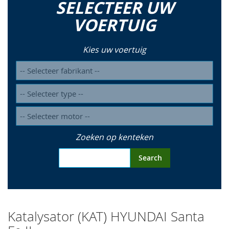
SELECTEER UW
so
VOERTUIG
Kies uw voertuig
Zoeken op kenteken
Search
Katalysator (KAT) HYUNDAI Santa