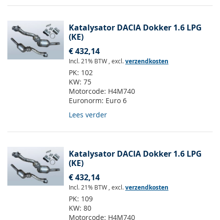
Katalysator DACIA Dokker 1.6 LPG
(KE)
€ 432,14
Incl. 21% BTW
,
excl.
verzendkosten
PK:
102
KW:
75
Motorcode:
H4M740
Euronorm:
Euro 6
Lees verder
Katalysator DACIA Dokker 1.6 LPG
(KE)
€ 432,14
Incl. 21% BTW
,
excl.
verzendkosten
PK:
109
KW:
80
Motorcode:
H4M740