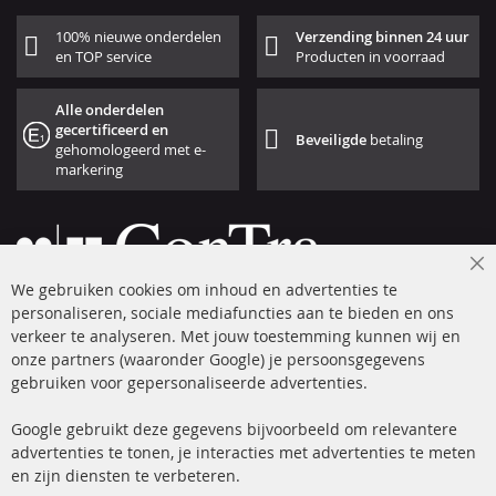
100% nieuwe onderdelen
Verzending binnen 24 uur
en TOP service
Producten in voorraad
Alle onderdelen
gecertificeerd en
Beveiligde
betaling
gehomologeerd met e-
markering
Cl
We gebruiken cookies om inhoud en advertenties te
Co
Ba
personaliseren, sociale mediafuncties aan te bieden en ons
+49 (0) 4533 799 00 0
verkeer te analyseren. Met jouw toestemming kunnen wij en
onze partners (waaronder Google) je persoonsgegevens
ma-do: 09-17 u, vr Fr 09-16 u
gebruiken voor gepersonaliseerde advertenties.
info@contra-automotive.de
facebook
instagram
Google gebruikt deze gegevens bijvoorbeeld om relevantere
advertenties te tonen, je interacties met advertenties te meten
Snelle links
Kundenservice
en zijn diensten te verbeteren.