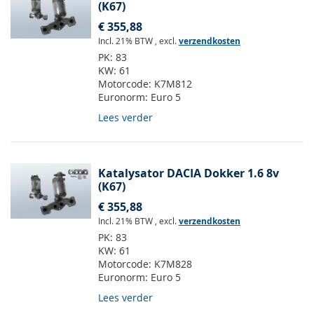
(K67)
€ 355,88
Incl. 21% BTW
,
excl.
verzendkosten
PK:
83
KW:
61
Motorcode:
K7M812
Euronorm:
Euro 5
Lees verder
Katalysator DACIA Dokker 1.6 8v
(K67)
€ 355,88
Incl. 21% BTW
,
excl.
verzendkosten
PK:
83
KW:
61
Motorcode:
K7M828
Euronorm:
Euro 5
Lees verder