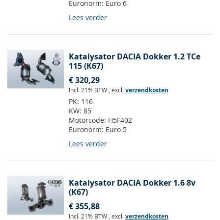
Euronorm:
Euro 6
Lees verder
Katalysator DACIA Dokker 1.2 TCe
115 (K67)
€ 320,29
Incl. 21% BTW
,
excl.
verzendkosten
PK:
116
KW:
85
Motorcode:
H5F402
Euronorm:
Euro 5
Lees verder
Katalysator DACIA Dokker 1.6 8v
(K67)
€ 355,88
Incl. 21% BTW
,
excl.
verzendkosten