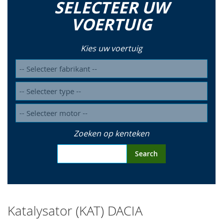
SELECTEER UW
so
VOERTUIG
Kies uw voertuig
Zoeken op kenteken
Search
Katalysator (KAT) DACIA