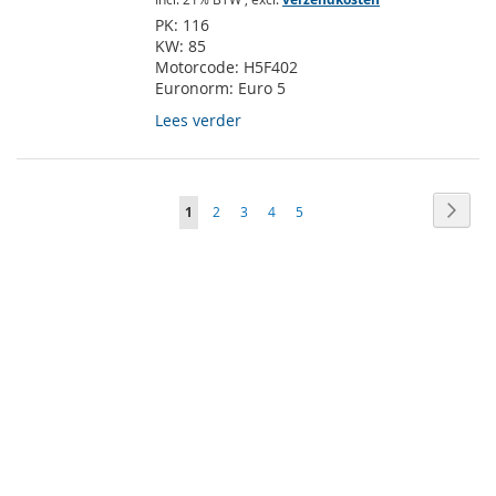
PK:
116
KW:
85
Motorcode:
H5F402
Euronorm:
Euro 5
Lees verder
Pagina
Pagin
Volge
U
Pagina
Pagina
Pagina
Pagina
1
2
3
4
5
lees
momenteel
pagina