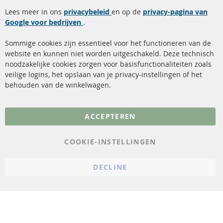
Roetfilter (DPF)
Over ons
Lees meer in ons
privacybeleid
en op de
privacy-pagina van
Google voor bedrijven
Roetfilter reiniging
.
Betaalmethoden
Katalysator (KAT)
Verzendingskosten
Sommige cookies zijn essentieel voor het functioneren van de
website en kunnen niet worden uitgeschakeld. Deze technisch
sensoren
Contact
noodzakelijke cookies zorgen voor basisfunctionaliteiten zoals
veilige logins, het opslaan van je privacy-instellingen of het
FAQ
Annuleer contract
behouden van de winkelwagen.
Meer links
ACCEPTEREN
Gegevensbescherming
AGB
COOKIE-INSTELLINGEN
Annuleringsvoorwaarden
DECLINE
Impressum
Cookie-instellingen