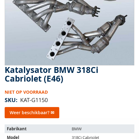
van
de
afbeeldingen-
gallerij
Katalysator BMW 318Ci
Ga
naar
Cabriolet (E46)
het
begin
NIET OP VOORRAAD
van
de
SKU
KAT-G1150
afbeeldingen-
gallerij
Weer beschikbaar? ✉
Het
Fabrikant
BMW
artikel
Model
318Ci Cabriolet