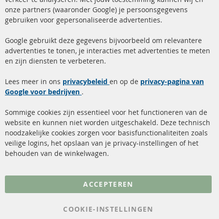
onze partners (waaronder Google) je persoonsgegevens
ma-do: 09-17 u, vr Fr 09-16 u
gebruiken voor gepersonaliseerde advertenties.
info@contra-automotive.de
facebook
instagram
Google gebruikt deze gegevens bijvoorbeeld om relevantere
advertenties te tonen, je interacties met advertenties te meten
Snelle links
Kundenservice
en zijn diensten te verbeteren.
Roetfilter (DPF)
Over ons
Lees meer in ons
privacybeleid
en op de
privacy-pagina van
Google voor bedrijven
Roetfilter reiniging
.
Betaalmethoden
Katalysator (KAT)
Verzendingskosten
Sommige cookies zijn essentieel voor het functioneren van de
website en kunnen niet worden uitgeschakeld. Deze technisch
sensoren
Contact
noodzakelijke cookies zorgen voor basisfunctionaliteiten zoals
veilige logins, het opslaan van je privacy-instellingen of het
FAQ
Annuleer contract
behouden van de winkelwagen.
Meer links
ACCEPTEREN
Gegevensbescherming
AGB
COOKIE-INSTELLINGEN