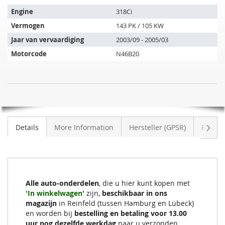
past
op
Engine
318Ci
de
Vermogen
143 PK / 105 KW
volgende
Jaar van vervaardiging
2003/09 - 2005/03
voertuigen:
Motorcode
N46B20
Katalysator
NIET
BMW
OP
318Ci
VOORRAAD
Cabriolet
Volge
Details
More Information
Hersteller (GPSR)
Review
(E46)
Alle auto-onderdelen
, die u hier kunt kopen met
'In winkelwagen'
zijn,
beschikbaar in ons
magazijn
in Reinfeld (tussen Hamburg en Lübeck)
en worden bij
bestelling en betaling voor 13.00
uur nog dezelfde werkdag
naar u verzonden.