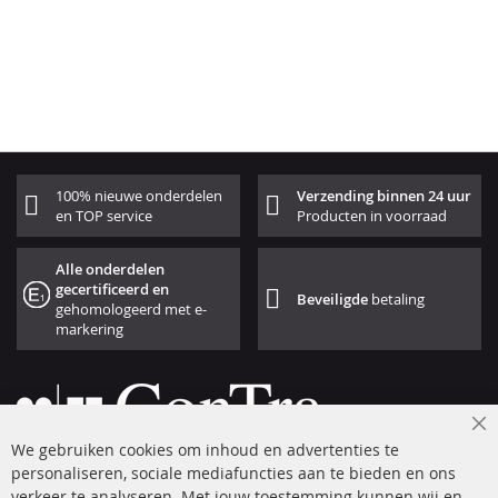
100% nieuwe onderdelen
Verzending binnen 24 uur
en TOP service
Producten in voorraad
Alle onderdelen
gecertificeerd en
Beveiligde
betaling
gehomologeerd met e-
markering
Cl
We gebruiken cookies om inhoud en advertenties te
Co
Ba
personaliseren, sociale mediafuncties aan te bieden en ons
+49 (0) 4533 799 00 0
verkeer te analyseren. Met jouw toestemming kunnen wij en