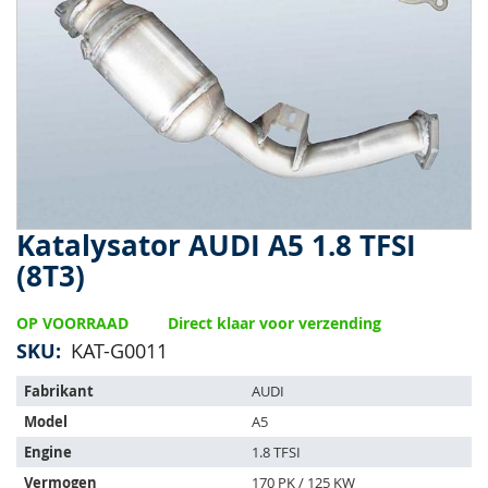
van
de
afbeeldingen-
gallerij
Katalysator AUDI A5 1.8 TFSI
Ga
naar
(8T3)
het
begin
OP VOORRAAD
Direct klaar voor verzending
van
de
SKU
KAT-G0011
afbeeldingen-
Het
gallerij
Fabrikant
AUDI
artikel
Model
A5
past
op
Engine
1.8 TFSI
de
Vermogen
170 PK / 125 KW