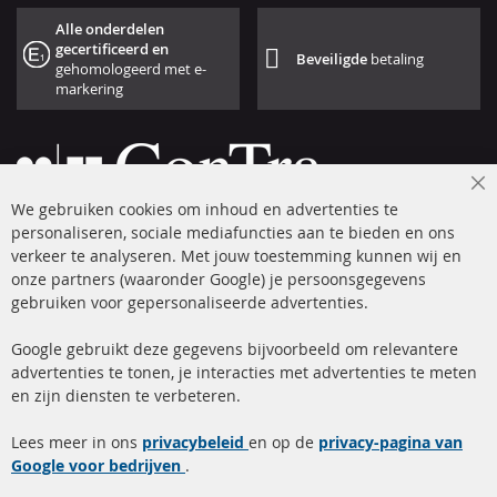
Alle onderdelen
gecertificeerd en
Beveiligde
betaling
gehomologeerd met e-
markering
Cl
We gebruiken cookies om inhoud en advertenties te
Co
Ba
personaliseren, sociale mediafuncties aan te bieden en ons
+49 (0) 4533 799 00 0
verkeer te analyseren. Met jouw toestemming kunnen wij en
onze partners (waaronder Google) je persoonsgegevens
ma-do: 09-17 u, vr Fr 09-16 u
gebruiken voor gepersonaliseerde advertenties.
info@contra-automotive.de
facebook
instagram
Google gebruikt deze gegevens bijvoorbeeld om relevantere
advertenties te tonen, je interacties met advertenties te meten
Snelle links
Kundenservice
en zijn diensten te verbeteren.
Roetfilter (DPF)
Over ons
Lees meer in ons
privacybeleid
en op de
privacy-pagina van
Google voor bedrijven
Roetfilter reiniging
.
Betaalmethoden