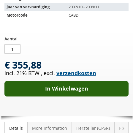
volgende
Jaar van vervaardiging
2007/10 - 2008/11
voertuigen:
Motorcode
CABD
Katalysator
OP
Aantal
AUDI
VOORRAAD
A5
1.8
€ 355,88
TFSI
(8T3)
Incl. 21% BTW
,
excl.
verzendkosten
In Winkelwagen
Volge
Details
More Information
Hersteller (GPSR)
Review