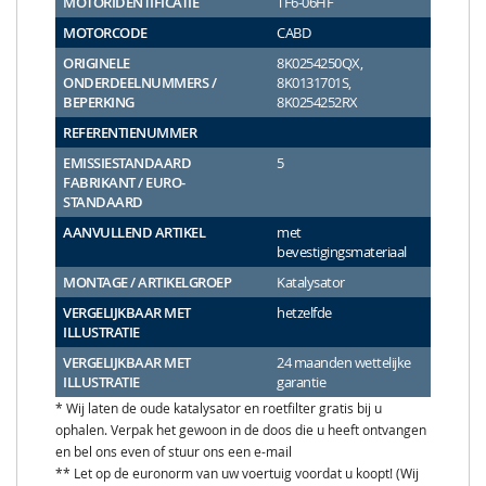
MOTORIDENTIFICATIE
TF6-06HF
MOTORCODE
CABD
ORIGINELE
8K0254250QX,
ONDERDEELNUMMERS /
8K0131701S,
BEPERKING
8K0254252RX
REFERENTIENUMMER
EMISSIESTANDAARD
5
FABRIKANT / EURO-
STANDAARD
AANVULLEND ARTIKEL
met
bevestigingsmateriaal
MONTAGE / ARTIKELGROEP
Katalysator
VERGELIJKBAAR MET
hetzelfde
ILLUSTRATIE
VERGELIJKBAAR MET
24 maanden wettelijke
ILLUSTRATIE
garantie
* Wij laten de oude katalysator en roetfilter gratis bij u
ophalen. Verpak het gewoon in de doos die u heeft ontvangen
en bel ons even of stuur ons een e-mail
** Let op de euronorm van uw voertuig voordat u koopt! (Wij