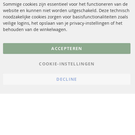
Katalysator (KAT)
Verzendingskosten
Sommige cookies zijn essentieel voor het functioneren van de
website en kunnen niet worden uitgeschakeld. Deze technisch
sensoren
Contact
noodzakelijke cookies zorgen voor basisfunctionaliteiten zoals
veilige logins, het opslaan van je privacy-instellingen of het
FAQ
Annuleer contract
behouden van de winkelwagen.
Meer links
ACCEPTEREN
Gegevensbescherming
AGB
COOKIE-INSTELLINGEN
Annuleringsvoorwaarden
DECLINE
Impressum
Cookie-instellingen
© 2023 ConTra Automotive GmbH. All Rights Reserved.