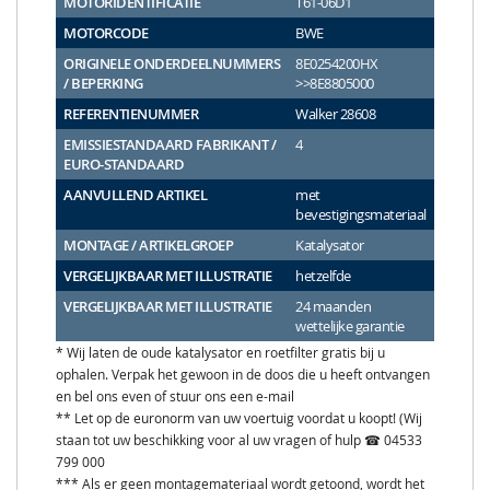
MOTORIDENTIFICATIE
T61-06D1
MOTORCODE
BWE
ORIGINELE ONDERDEELNUMMERS
8E0254200HX
/ BEPERKING
>>8E8805000
REFERENTIENUMMER
Walker 28608
EMISSIESTANDAARD FABRIKANT /
4
EURO-STANDAARD
AANVULLEND ARTIKEL
met
bevestigingsmateriaal
MONTAGE / ARTIKELGROEP
Katalysator
VERGELIJKBAAR MET ILLUSTRATIE
hetzelfde
VERGELIJKBAAR MET ILLUSTRATIE
24 maanden
wettelijke garantie
* Wij laten de oude katalysator en roetfilter gratis bij u
ophalen. Verpak het gewoon in de doos die u heeft ontvangen
en bel ons even of stuur ons een e-mail
** Let op de euronorm van uw voertuig voordat u koopt! (Wij
staan tot uw beschikking voor al uw vragen of hulp ☎ 04533
799 000
*** Als er geen montagemateriaal wordt getoond, wordt het