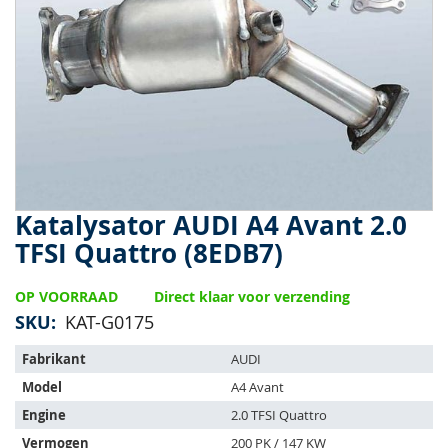
van
de
afbeeldingen-
gallerij
Katalysator AUDI A4 Avant 2.0
Ga
naar
TFSI Quattro (8EDB7)
het
begin
OP VOORRAAD
Direct klaar voor verzending
van
de
SKU
KAT-G0175
afbeeldingen-
Het
gallerij
Fabrikant
AUDI
artikel
Model
A4 Avant
past
op
Engine
2.0 TFSI Quattro
de
Vermogen
200 PK / 147 KW