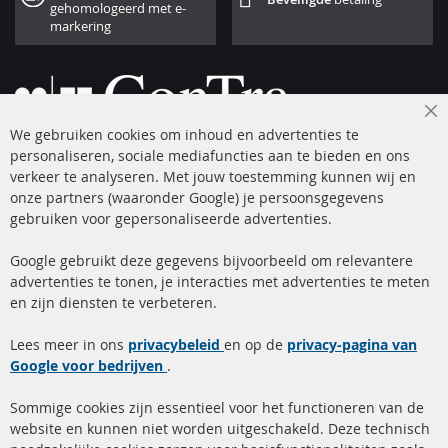
gehomologeerd met e-
markering
Cl
We gebruiken cookies om inhoud en advertenties te
Co
Ba
personaliseren, sociale mediafuncties aan te bieden en ons
+49 (0) 4533 799 00 0
verkeer te analyseren. Met jouw toestemming kunnen wij en
onze partners (waaronder Google) je persoonsgegevens
ma-do: 09-17 u, vr Fr 09-16 u
gebruiken voor gepersonaliseerde advertenties.
info@contra-automotive.de
facebook
instagram
Google gebruikt deze gegevens bijvoorbeeld om relevantere
advertenties te tonen, je interacties met advertenties te meten
Snelle links
Kundenservice
en zijn diensten te verbeteren.
Roetfilter (DPF)
Over ons
Lees meer in ons
privacybeleid
en op de
privacy-pagina van
Google voor bedrijven
Roetfilter reiniging
.
Betaalmethoden
Katalysator (KAT)
Verzendingskosten
Sommige cookies zijn essentieel voor het functioneren van de
website en kunnen niet worden uitgeschakeld. Deze technisch
sensoren
Contact