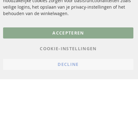
noodzakelijke cookies zorgen voor basisfunctionaliteiten zoals
veilige logins, het opslaan van je privacy-instellingen of het
FAQ
Annuleer contract
behouden van de winkelwagen.
Meer links
ACCEPTEREN
Gegevensbescherming
AGB
COOKIE-INSTELLINGEN
Annuleringsvoorwaarden
DECLINE
Impressum
Cookie-instellingen
© 2023 ConTra Automotive GmbH. All Rights Reserved.