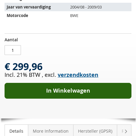
volgende
Jaar van vervaardiging
2004/08 - 2009/03
voertuigen:
Motorcode
BWE
Katalysator
OP
Aantal
AUDI
VOORRAAD
A4
Avant
€ 299,96
2.0
TFSI
Incl. 21% BTW
,
excl.
verzendkosten
Quattro
(8EDB7)
In Winkelwagen
Volge
Details
More Information
Hersteller (GPSR)
Review