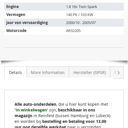
past
op
Engine
1.8 16v Twin Spark
de
Vermogen
140 PK / 103 KW
volgende
Jaar van vervaardiging
2000/10 - 2005/07
voertuigen:
Motorcode
AR32205
Katalysator
NIET
ALFA
OP
ROMEO
VOORRAAD
GT
Volge
Details
More Information
Hersteller (GPSR)
Review
1.8
16v
Twin
Spark
(937A)
Alle auto-onderdelen
, die u hier kunt kopen met
'In winkelwagen'
zijn,
beschikbaar in ons
magazijn
in Reinfeld (tussen Hamburg en Lübeck)
en worden bij
bestelling en betaling voor 13.00
uur nog dezelfde werkdag
naar u verzonden.