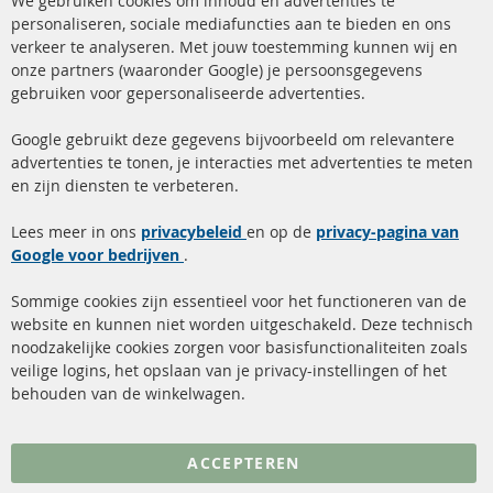
We gebruiken cookies om inhoud en advertenties te
Co
Ba
personaliseren, sociale mediafuncties aan te bieden en ons
+49 (0) 4533 799 00 0
verkeer te analyseren. Met jouw toestemming kunnen wij en
onze partners (waaronder Google) je persoonsgegevens
ma-do: 09-17 u, vr Fr 09-16 u
gebruiken voor gepersonaliseerde advertenties.
info@contra-automotive.de
facebook
instagram
Google gebruikt deze gegevens bijvoorbeeld om relevantere
advertenties te tonen, je interacties met advertenties te meten
Snelle links
Kundenservice
en zijn diensten te verbeteren.
Roetfilter (DPF)
Over ons
Lees meer in ons
privacybeleid
en op de
privacy-pagina van
Google voor bedrijven
Roetfilter reiniging
.
Betaalmethoden
Katalysator (KAT)
Verzendingskosten
Sommige cookies zijn essentieel voor het functioneren van de
website en kunnen niet worden uitgeschakeld. Deze technisch
sensoren
Contact
noodzakelijke cookies zorgen voor basisfunctionaliteiten zoals
veilige logins, het opslaan van je privacy-instellingen of het
FAQ
Annuleer contract
behouden van de winkelwagen.
Meer links
ACCEPTEREN
Gegevensbescherming