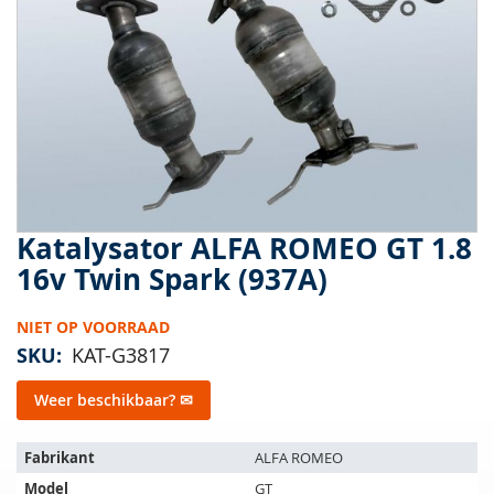
van
de
afbeeldingen-
gallerij
Katalysator ALFA ROMEO GT 1.8
Ga
naar
16v Twin Spark (937A)
het
begin
NIET OP VOORRAAD
van
de
SKU
KAT-G3817
afbeeldingen-
gallerij
Weer beschikbaar? ✉
Het
Fabrikant
ALFA ROMEO
artikel
Model
GT