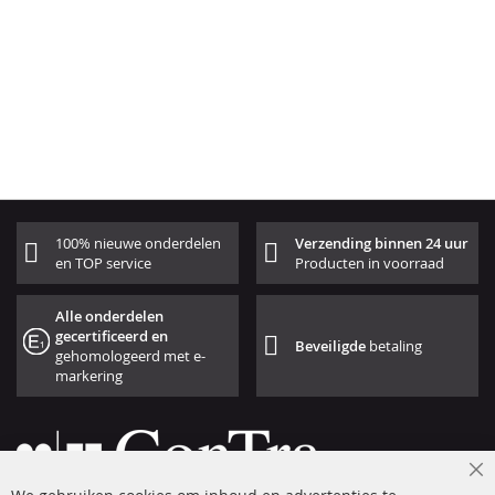
100% nieuwe onderdelen
Verzending binnen 24 uur
en TOP service
Producten in voorraad
Alle onderdelen
gecertificeerd en
Beveiligde
betaling
gehomologeerd met e-
markering
Cl