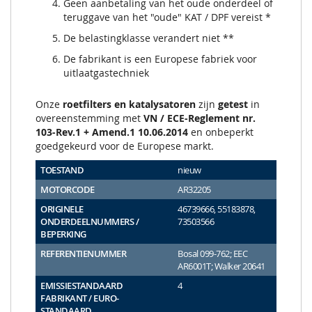
Geen aanbetaling van het oude onderdeel of
teruggave van het "oude" KAT / DPF vereist *
De belastingklasse verandert niet **
De fabrikant is een Europese fabriek voor
uitlaatgastechniek
Onze
roetfilters en katalysatoren
zijn
getest
in
overeenstemming met
VN / ECE-Reglement nr.
103-Rev.1 + Amend.1 10.06.2014
en onbeperkt
goedgekeurd voor de Europese markt.
TOESTAND
nieuw
MOTORCODE
AR32205
ORIGINELE
46739666, 55183878,
ONDERDEELNUMMERS /
73503566
BEPERKING
REFERENTIENUMMER
Bosal 099-762; EEC
AR6001T; Walker 20641
EMISSIESTANDAARD
4
FABRIKANT / EURO-
STANDAARD