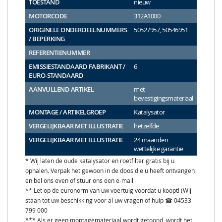
TOESTAND
nieuw
MOTORCODE
312A1000
ORIGINELE ONDERDEELNUMMERS
50527957, 50546951
/ BEPERKING
REFERENTIENUMMER
EMISSIESTANDAARD FABRIKANT /
6
EURO-STANDAARD
AANVULLEND ARTIKEL
met
bevestigingsmateriaal
MONTAGE / ARTIKELGROEP
Katalysator
VERGELIJKBAAR MET ILLUSTRATIE
hetzelfde
VERGELIJKBAAR MET ILLUSTRATIE
24 maanden
wettelijke garantie
* Wij laten de oude katalysator en roetfilter gratis bij u
ophalen. Verpak het gewoon in de doos die u heeft ontvangen
en bel ons even of stuur ons een e-mail
** Let op de euronorm van uw voertuig voordat u koopt! (Wij
staan tot uw beschikking voor al uw vragen of hulp ☎ 04533
799 000
*** Als er geen montagemateriaal wordt getoond, wordt het