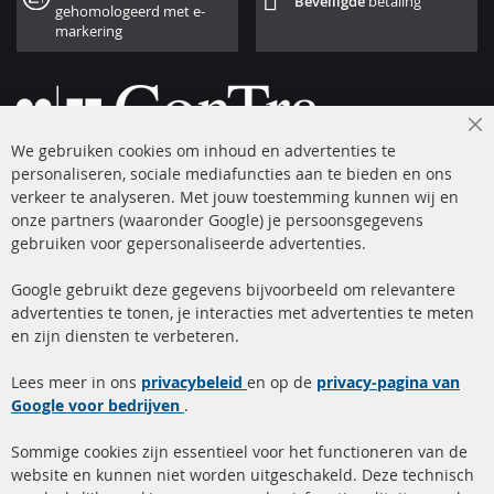
Beveiligde
betaling
gehomologeerd met e-
markering
Cl
We gebruiken cookies om inhoud en advertenties te
Co
Ba
personaliseren, sociale mediafuncties aan te bieden en ons
+49 (0) 4533 799 00 0
verkeer te analyseren. Met jouw toestemming kunnen wij en
onze partners (waaronder Google) je persoonsgegevens
ma-do: 09-17 u, vr Fr 09-16 u
gebruiken voor gepersonaliseerde advertenties.
info@contra-automotive.de
facebook
instagram
Google gebruikt deze gegevens bijvoorbeeld om relevantere
advertenties te tonen, je interacties met advertenties te meten
Snelle links
Kundenservice
en zijn diensten te verbeteren.
Roetfilter (DPF)
Over ons
Lees meer in ons
privacybeleid
en op de
privacy-pagina van
Google voor bedrijven
Roetfilter reiniging
.
Betaalmethoden
Katalysator (KAT)
Verzendingskosten
Sommige cookies zijn essentieel voor het functioneren van de
website en kunnen niet worden uitgeschakeld. Deze technisch
sensoren
Contact