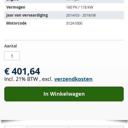
de
Vermogen
160 PK / 118 KW
volgende
Jaar van vervaardiging
2014/03 - 2018/08
voertuigen:
Motorcode
312A1000
Katalysator
OP
Aantal
ABARTH
VOORRAAD
500
595
€ 401,64
695
1.4
Incl. 21% BTW
,
excl.
verzendkosten
T
Jet
(312AXF1A)
In Winkelwagen