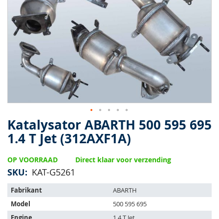
van
de
afbeeldingen-
gallerij
Katalysator ABARTH 500 595 695
Ga
naar
1.4 T Jet (312AXF1A)
het
begin
OP VOORRAAD
Direct klaar voor verzending
van
de
SKU
KAT-G5261
afbeeldingen-
Het
gallerij
Fabrikant
ABARTH
artikel
Model
500 595 695
past
op
Engine
1.4 T Jet