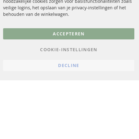
noodzakelijke cookies zorgen voor basisfunctionaliteiten zoals
veilige logins, het opslaan van je privacy-instellingen of het
FAQ
Annuleer contract
behouden van de winkelwagen.
Meer links
ACCEPTEREN
Gegevensbescherming
AGB
COOKIE-INSTELLINGEN
Annuleringsvoorwaarden
DECLINE
Impressum
Cookie-instellingen
© 2023 ConTra Automotive GmbH. All Rights Reserved.