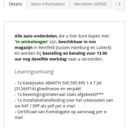
Volge
Details
More Information
Hersteller (GPSR)
Review
Alle auto-onderdelen
, die u hier kunt kopen met
'In winkelwagen'
zijn,
beschikbaar in ons
magazijn
in Reinfeld (tussen Hamburg en Lübeck)
en worden bij
bestelling en betaling voor 13.00
uur nog dezelfde werkdag
naar u verzonden.
Leveringsomvang:
- 1x Katalysator ABARTH 500 595 695 1.4 T Jet
(312AXF1A) gloednieuw en verpakt
- 1x bevestigingsmateriaal zoals afgebeeld***
- 1x installatiehandleiding voor het uitwisselen van
uw KAT / DPF als pdf per e-mail
- Certificaat van homologatie op aanvraag per e-
mail