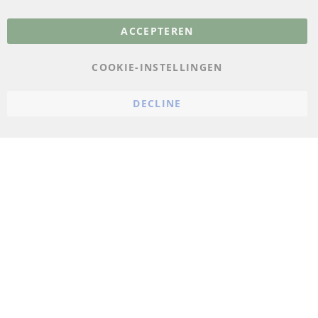
Meer links
ACCEPTEREN
Gegevensbescherming
AGB
COOKIE-INSTELLINGEN
Annuleringsvoorwaarden
DECLINE
Impressum
Cookie-instellingen
© 2023 ConTra Automotive GmbH. All Rights Reserved.