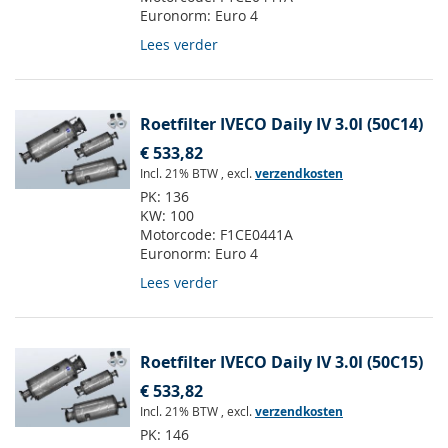
Euronorm:
Euro 4
Lees verder
Roetfilter IVECO Daily IV 3.0l (50C14)
€ 533,82
Incl. 21% BTW
,
excl.
verzendkosten
PK:
136
KW:
100
Motorcode:
F1CE0441A
Euronorm:
Euro 4
Lees verder
Roetfilter IVECO Daily IV 3.0l (50C15)
€ 533,82
Incl. 21% BTW
,
excl.
verzendkosten
PK:
146