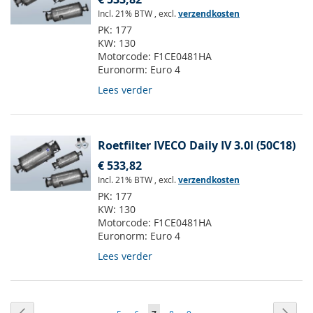
Incl. 21% BTW
,
excl.
verzendkosten
PK:
177
KW:
130
Motorcode:
F1CE0481HA
Euronorm:
Euro 4
Lees verder
Roetfilter IVECO Daily IV 3.0l (50C18)
€ 533,82
Incl. 21% BTW
,
excl.
verzendkosten
PK:
177
KW:
130
Motorcode:
F1CE0481HA
Euronorm:
Euro 4
Lees verder
Pagina
Pagina
Vorige
Pagin
Volge