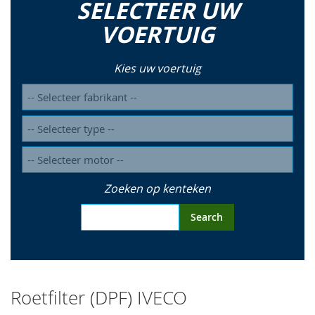
SELECTEER UW
so
VOERTUIG
Kies uw voertuig
Zoeken op kenteken
Search
Roetfilter (DPF) IVECO