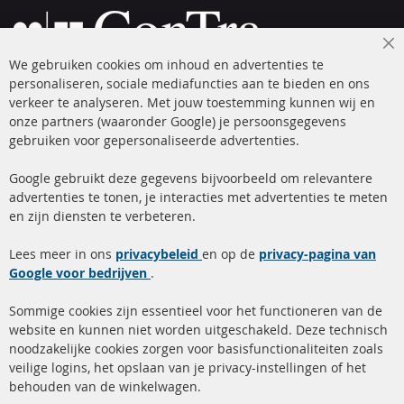
Cl
We gebruiken cookies om inhoud en advertenties te
Co
Ba
personaliseren, sociale mediafuncties aan te bieden en ons
+49 (0) 4533 799 00 0
verkeer te analyseren. Met jouw toestemming kunnen wij en
onze partners (waaronder Google) je persoonsgegevens
ma-do: 09-17 u, vr Fr 09-16 u
gebruiken voor gepersonaliseerde advertenties.
info@contra-automotive.de
facebook
instagram
Google gebruikt deze gegevens bijvoorbeeld om relevantere
advertenties te tonen, je interacties met advertenties te meten
Snelle links
Kundenservice
en zijn diensten te verbeteren.
Roetfilter (DPF)
Over ons
Lees meer in ons
privacybeleid
en op de
privacy-pagina van
Google voor bedrijven
Roetfilter reiniging
.
Betaalmethoden
Katalysator (KAT)
Verzendingskosten
Sommige cookies zijn essentieel voor het functioneren van de
website en kunnen niet worden uitgeschakeld. Deze technisch
sensoren
Contact
noodzakelijke cookies zorgen voor basisfunctionaliteiten zoals
veilige logins, het opslaan van je privacy-instellingen of het
FAQ
Annuleer contract
behouden van de winkelwagen.