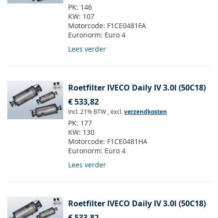
PK:
146
KW:
107
Motorcode:
F1CE0481FA
Euronorm:
Euro 4
Lees verder
Roetfilter IVECO Daily IV 3.0l (50C18)
€ 533,82
Incl. 21% BTW
,
excl.
verzendkosten
PK:
177
KW:
130
Motorcode:
F1CE0481HA
Euronorm:
Euro 4
Lees verder
Roetfilter IVECO Daily IV 3.0l (50C18)
€ 533,82