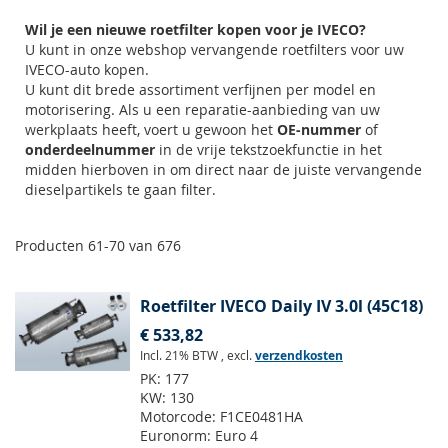
Wil je een nieuwe roetfilter kopen voor je IVECO?
U kunt in onze webshop vervangende roetfilters voor uw
IVECO-auto kopen.
U kunt dit brede assortiment verfijnen per model en
motorisering. Als u een reparatie-aanbieding van uw
werkplaats heeft, voert u gewoon het
OE-nummer
of
onderdeelnummer
in de vrije tekstzoekfunctie in het
midden hierboven in om direct naar de juiste vervangende
dieselpartikels te gaan filter.
Producten
61
-
70
van
676
Roetfilter IVECO Daily IV 3.0l (45C18)
€ 533,82
Incl. 21% BTW
,
excl.
verzendkosten
PK:
177
KW:
130
Motorcode:
F1CE0481HA
Euronorm:
Euro 4