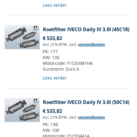
Lees verder
Roetfilter IVECO Daily IV 3.0l (45C18)
€ 533,82
Incl. 21% BTW
,
excl.
verzendkosten
PK:
177
KW:
130
Motorcode:
F1CE0481HA
Euronorm:
Euro 4
Lees verder
Roetfilter IVECO Daily IV 3.0l (50C14)
€ 533,82
Incl. 21% BTW
,
excl.
verzendkosten
PK:
136
KW:
100
Motorcode:
F1CE0441A