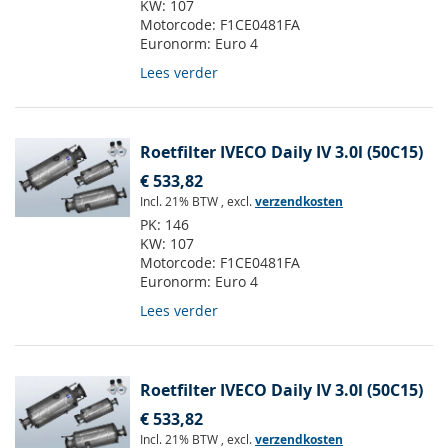
KW:
107
Motorcode:
F1CE0481FA
Euronorm:
Euro 4
Lees verder
Roetfilter IVECO Daily IV 3.0l (50C15)
€ 533,82
Incl. 21% BTW
,
excl.
verzendkosten
PK:
146
KW:
107
Motorcode:
F1CE0481FA
Euronorm:
Euro 4
Lees verder
Roetfilter IVECO Daily IV 3.0l (50C15)
€ 533,82
Incl. 21% BTW
,
excl.
verzendkosten