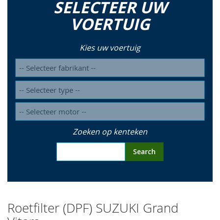
SELECTEER UW
so
VOERTUIG
Kies uw voertuig
Zoeken op kenteken
Search
Roetfilter (DPF) SUZUKI Grand