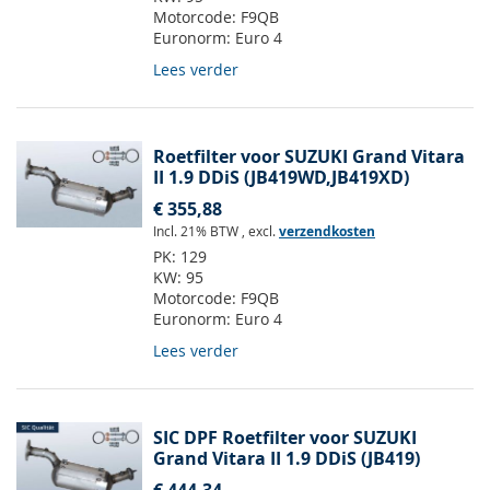
Motorcode:
F9QB
Euronorm:
Euro 4
Lees verder
Roetfilter voor SUZUKI Grand Vitara
II 1.9 DDiS (JB419WD,JB419XD)
€ 355,88
Incl. 21% BTW
,
excl.
verzendkosten
PK:
129
KW:
95
Motorcode:
F9QB
Euronorm:
Euro 4
Lees verder
SIC DPF Roetfilter voor SUZUKI
Grand Vitara II 1.9 DDiS (JB419)