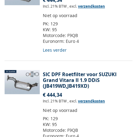
€ 444,34
Incl. 21% BTW
,
excl.
verzendkosten
Niet op voorraad
PK:
129
KW:
95
Motorcode:
F9QB
Euronorm:
Euro 4
Lees verder
SIC DPF Roetfilter voor SUZUKI
Grand Vitara II 1.9 DDiS
(JB419WD,JB419XD)
€ 444,34
Incl. 21% BTW
,
excl.
verzendkosten
Niet op voorraad
PK:
129
KW:
95
Motorcode:
F9QB
Euronorm:
Euro 4