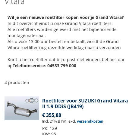
Vitara
Wil je een nieuwe roetfilter kopen voor je Grand Vitara?
In dit overzicht vindt u onze Grand Vitara roetfilters.
Alle roetfilters worden geleverd met het bijbehorende
montagemateriaal.
Als u vóór 13.00 uur bestelt en betaalt, wordt de Grand
Vitara roetfilter nog dezelfde werkdag naar u verzonden
Kunt u het roetfilter dat bij u past niet vinden, bel ons dan
op
Telefoonservice: 04533 799 000
4
producten
Roetfilter voor SUZUKI Grand Vitara
II 1.9 DDiS (JB419)
€ 355,88
Incl. 21% BTW
,
excl.
verzendkosten
PK:
129
KW:
95