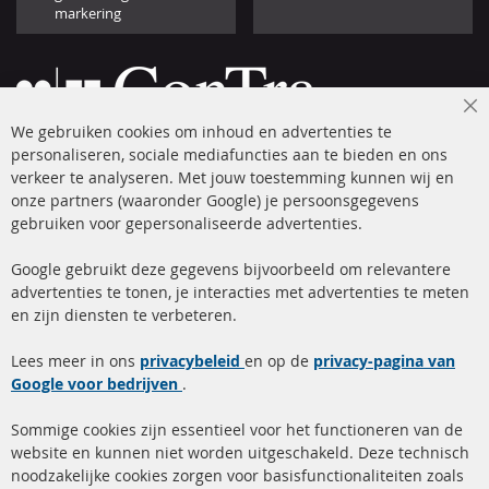
markering
Cl
We gebruiken cookies om inhoud en advertenties te
Co
Ba
personaliseren, sociale mediafuncties aan te bieden en ons
+49 (0) 4533 799 00 0
verkeer te analyseren. Met jouw toestemming kunnen wij en
onze partners (waaronder Google) je persoonsgegevens
ma-do: 09-17 u, vr Fr 09-16 u
gebruiken voor gepersonaliseerde advertenties.
info@contra-automotive.de
facebook
instagram
Google gebruikt deze gegevens bijvoorbeeld om relevantere
advertenties te tonen, je interacties met advertenties te meten
Snelle links
Kundenservice
en zijn diensten te verbeteren.
Roetfilter (DPF)
Over ons
Lees meer in ons
privacybeleid
en op de
privacy-pagina van
Google voor bedrijven
Roetfilter reiniging
.
Betaalmethoden
Katalysator (KAT)
Verzendingskosten
Sommige cookies zijn essentieel voor het functioneren van de
website en kunnen niet worden uitgeschakeld. Deze technisch
sensoren
Contact
noodzakelijke cookies zorgen voor basisfunctionaliteiten zoals