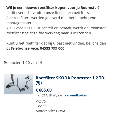
Wil je een nieuwe roetfilter kopen voor je Roomster?
In dit overzicht vindt u onze Roomster roetfilters.
Alle roetfilters worden geleverd met het bijbehorende
montagemateriaal.
Als u vóór 13.00 uur bestelt en betaalt, wordt de Roomster
roetfilter nog dezelfde werkdag naar u verzonden
Kunt u het roetfilter dat bij u past niet vinden, bel ons dan
op
Telefoonservice: 04533 799 000
Producten
1
-
10
van
14
Roetfilter SKODA Roomster 1.2 TDI
(5J)
€ 605,00
Incl. 21% BTW
,
excl.
verzendkosten
PK:
75
KW:
55
Motorcode:
CFWA