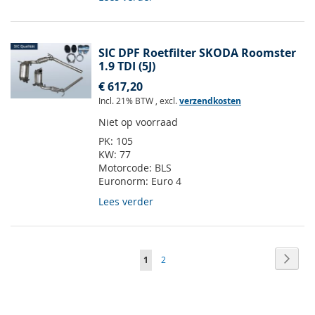
SIC DPF Roetfilter SKODA Roomster
1.9 TDI (5J)
€ 617,20
Incl. 21% BTW
,
excl.
verzendkosten
Niet op voorraad
PK:
105
KW:
77
Motorcode:
BLS
Euronorm:
Euro 4
Lees verder
Pagina
Pagin
Volge
U
Pagina
1
2
lees
momenteel