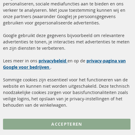
Ba
personaliseren, sociale mediafuncties aan te bieden en ons
+49 (0) 4533 799 00 0
verkeer te analyseren. Met jouw toestemming kunnen wij en
onze partners (waaronder Google) je persoonsgegevens
ma-do: 09-17 u, vr Fr 09-16 u
gebruiken voor gepersonaliseerde advertenties.
info@contra-automotive.de
facebook
instagram
Google gebruikt deze gegevens bijvoorbeeld om relevantere
advertenties te tonen, je interacties met advertenties te meten
Snelle links
Kundenservice
en zijn diensten te verbeteren.
Roetfilter (DPF)
Over ons
Lees meer in ons
privacybeleid
en op de
privacy-pagina van
Google voor bedrijven
Roetfilter reiniging
.
Betaalmethoden
Katalysator (KAT)
Verzendingskosten
Sommige cookies zijn essentieel voor het functioneren van de
website en kunnen niet worden uitgeschakeld. Deze technisch
sensoren
Contact
noodzakelijke cookies zorgen voor basisfunctionaliteiten zoals
veilige logins, het opslaan van je privacy-instellingen of het
FAQ
Annuleer contract
behouden van de winkelwagen.
Meer links
ACCEPTEREN
Gegevensbescherming