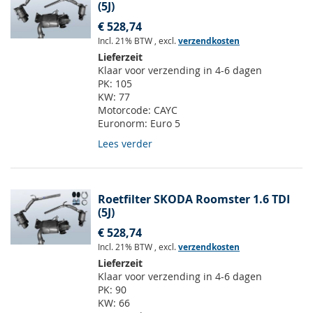
(5J)
€ 528,74
Incl. 21% BTW
,
excl.
verzendkosten
Lieferzeit
Klaar voor verzending in 4-6 dagen
PK:
105
KW:
77
Motorcode:
CAYC
Euronorm:
Euro 5
Lees verder
Roetfilter SKODA Roomster 1.6 TDI
(5J)
€ 528,74
Incl. 21% BTW
,
excl.
verzendkosten
Lieferzeit
Klaar voor verzending in 4-6 dagen
PK:
90
KW:
66