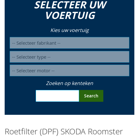
SELECTEER UW
so
VOERTUIG
Kies uw voertuig
Zoeken op kenteken
Search
Roetfilter (DPF) SKODA Roomster