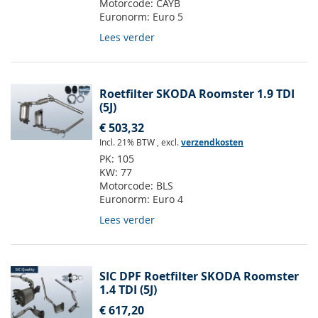
Motorcode:
CAYB
Euronorm:
Euro 5
Lees verder
Roetfilter SKODA Roomster 1.9 TDI
(5J)
€ 503,32
Incl. 21% BTW
,
excl.
verzendkosten
PK:
105
KW:
77
Motorcode:
BLS
Euronorm:
Euro 4
Lees verder
SIC DPF Roetfilter SKODA Roomster
1.4 TDI (5J)
€ 617,20