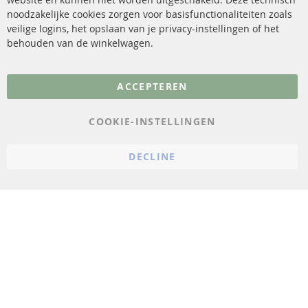
sensoren
Contact
noodzakelijke cookies zorgen voor basisfunctionaliteiten zoals
veilige logins, het opslaan van je privacy-instellingen of het
FAQ
Annuleer contract
behouden van de winkelwagen.
Meer links
ACCEPTEREN
Gegevensbescherming
AGB
COOKIE-INSTELLINGEN
Annuleringsvoorwaarden
DECLINE
Impressum
Cookie-instellingen
© 2023 ConTra Automotive GmbH. All Rights Reserved.