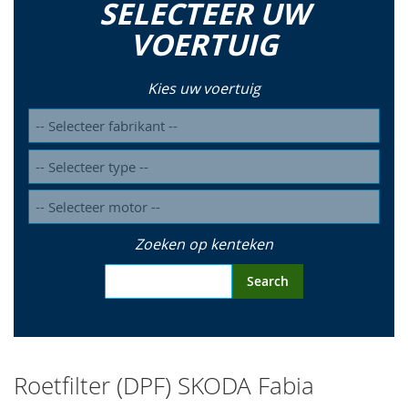
SELECTEER UW
so
VOERTUIG
Kies uw voertuig
Zoeken op kenteken
Search
Roetfilter (DPF) SKODA Fabia