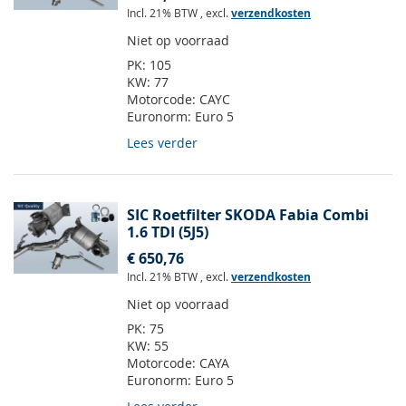
Incl. 21% BTW
,
excl.
verzendkosten
Niet op voorraad
PK:
105
KW:
77
Motorcode:
CAYC
Euronorm:
Euro 5
Lees verder
SIC Roetfilter SKODA Fabia Combi
1.6 TDI (5J5)
€ 650,76
Incl. 21% BTW
,
excl.
verzendkosten
Niet op voorraad
PK:
75
KW:
55
Motorcode:
CAYA
Euronorm:
Euro 5