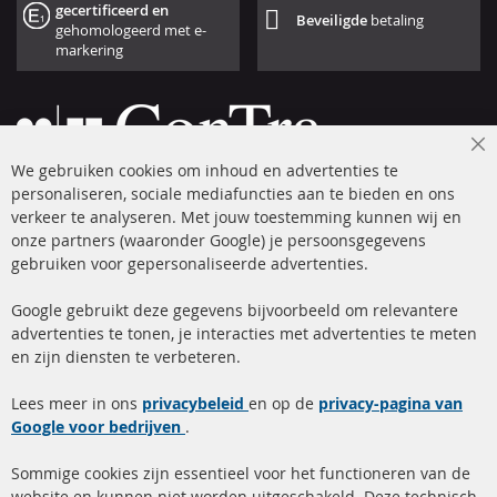
gecertificeerd en
Beveiligde
betaling
gehomologeerd met e-
markering
Cl
We gebruiken cookies om inhoud en advertenties te
Co
Ba
personaliseren, sociale mediafuncties aan te bieden en ons
+49 (0) 4533 799 00 0
verkeer te analyseren. Met jouw toestemming kunnen wij en
onze partners (waaronder Google) je persoonsgegevens
ma-do: 09-17 u, vr Fr 09-16 u
gebruiken voor gepersonaliseerde advertenties.
info@contra-automotive.de
facebook
instagram
Google gebruikt deze gegevens bijvoorbeeld om relevantere
advertenties te tonen, je interacties met advertenties te meten
Snelle links
Kundenservice
en zijn diensten te verbeteren.
Roetfilter (DPF)
Over ons
Lees meer in ons
privacybeleid
en op de
privacy-pagina van
Google voor bedrijven
Roetfilter reiniging
.
Betaalmethoden
Katalysator (KAT)
Verzendingskosten
Sommige cookies zijn essentieel voor het functioneren van de
website en kunnen niet worden uitgeschakeld. Deze technisch