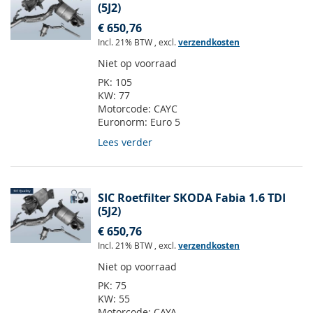
(5J2)
€ 650,76
Incl. 21% BTW
,
excl.
verzendkosten
Niet op voorraad
PK:
105
KW:
77
Motorcode:
CAYC
Euronorm:
Euro 5
Lees verder
SIC Roetfilter SKODA Fabia 1.6 TDI
(5J2)
€ 650,76
Incl. 21% BTW
,
excl.
verzendkosten
Niet op voorraad
PK:
75
KW:
55
Motorcode:
CAYA