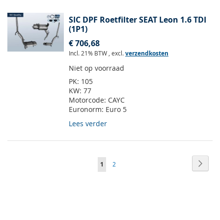
SIC DPF Roetfilter SEAT Leon 1.6 TDI
(1P1)
€ 706,68
Incl. 21% BTW
,
excl.
verzendkosten
Niet op voorraad
PK:
105
KW:
77
Motorcode:
CAYC
Euronorm:
Euro 5
Lees verder
Pagina
Pagin
Volge
U
Pagina
1
2
lees
momenteel
pagina