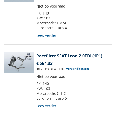
Niet op voorraad
PK:
140
KW:
103
Motorcode:
BMM
Euronorm:
Euro 4
Lees verder
Roetfilter SEAT Leon 2.0TDI (1P1)
€ 564,33
Incl. 21% BTW
,
excl.
verzendkosten
Niet op voorraad
PK:
140
KW:
103
Motorcode:
CFHC
Euronorm:
Euro 5
Lees verder