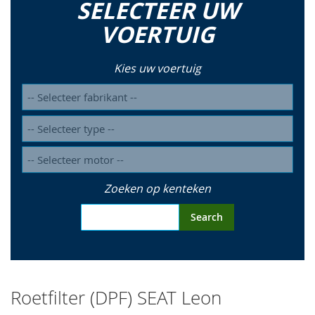
SELECTEER UW
so
VOERTUIG
Kies uw voertuig
Zoeken op kenteken
Search
Roetfilter (DPF) SEAT Leon