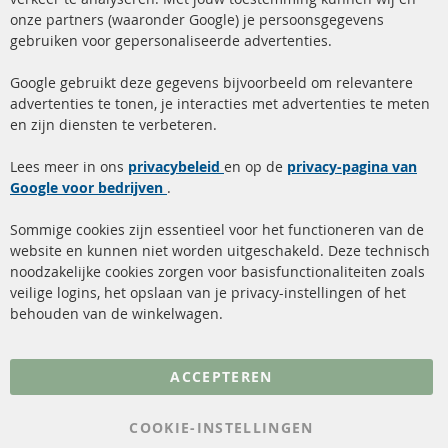
onze partners (waaronder Google) je persoonsgegevens
ma-do: 09-17 u, vr Fr 09-16 u
gebruiken voor gepersonaliseerde advertenties.
info@contra-automotive.de
facebook
instagram
Google gebruikt deze gegevens bijvoorbeeld om relevantere
advertenties te tonen, je interacties met advertenties te meten
Snelle links
Kundenservice
en zijn diensten te verbeteren.
Roetfilter (DPF)
Over ons
Lees meer in ons
privacybeleid
en op de
privacy-pagina van
Google voor bedrijven
Roetfilter reiniging
.
Betaalmethoden
Katalysator (KAT)
Verzendingskosten
Sommige cookies zijn essentieel voor het functioneren van de
website en kunnen niet worden uitgeschakeld. Deze technisch
sensoren
Contact
noodzakelijke cookies zorgen voor basisfunctionaliteiten zoals
veilige logins, het opslaan van je privacy-instellingen of het
FAQ
Annuleer contract
behouden van de winkelwagen.
Meer links
ACCEPTEREN
Gegevensbescherming
AGB
COOKIE-INSTELLINGEN