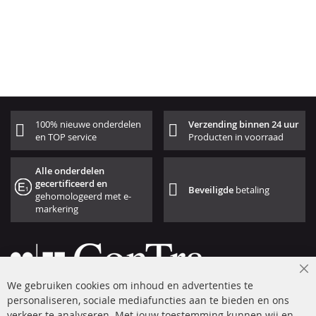
100% nieuwe onderdelen
Verzending binnen 24 uur
en TOP service
Producten in voorraad
Alle onderdelen
gecertificeerd en
Beveiligde
betaling
gehomologeerd met e-
markering
Cl
We gebruiken cookies om inhoud en advertenties te
Co
Ba
personaliseren, sociale mediafuncties aan te bieden en ons
+49 (0) 4533 799 00 0
verkeer te analyseren. Met jouw toestemming kunnen wij en