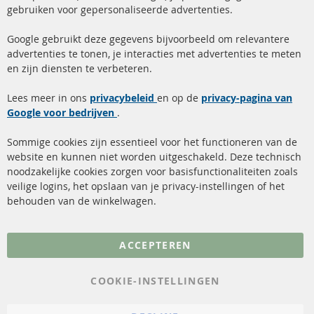
gebruiken voor gepersonaliseerde advertenties.
info@contra-automotive.de
facebook
instagram
Google gebruikt deze gegevens bijvoorbeeld om relevantere
advertenties te tonen, je interacties met advertenties te meten
Snelle links
Kundenservice
en zijn diensten te verbeteren.
Roetfilter (DPF)
Over ons
Lees meer in ons
privacybeleid
en op de
privacy-pagina van
Google voor bedrijven
Roetfilter reiniging
.
Betaalmethoden
Katalysator (KAT)
Verzendingskosten
Sommige cookies zijn essentieel voor het functioneren van de
website en kunnen niet worden uitgeschakeld. Deze technisch
sensoren
Contact
noodzakelijke cookies zorgen voor basisfunctionaliteiten zoals
veilige logins, het opslaan van je privacy-instellingen of het
FAQ
Annuleer contract
behouden van de winkelwagen.
Meer links
ACCEPTEREN
Gegevensbescherming
AGB
COOKIE-INSTELLINGEN
Annuleringsvoorwaarden