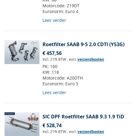
Motorcode:
Z19DT
Euronorm:
Euro 4
Lees verder
Roetfilter SAAB 9·5 2.0 CDTI (YS3G)
€ 457,56
Incl. 21% BTW
,
excl.
verzendkosten
PK:
160
KW:
118
Motorcode:
A20DTH
Euronorm:
Euro 5
Lees verder
SIC DPF Roetfilter SAAB 9.3 1.9 TiD
€ 528,74
Incl. 21% BTW
,
excl.
verzendkosten