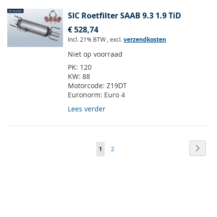
SIC Roetfilter SAAB 9.3 1.9 TiD
€ 528,74
Incl. 21% BTW
,
excl.
verzendkosten
Niet op voorraad
PK:
120
KW:
88
Motorcode:
Z19DT
Euronorm:
Euro 4
Lees verder
Pagina
Pagin
Volge
U
Pagina
1
2
lees
momenteel
pagina