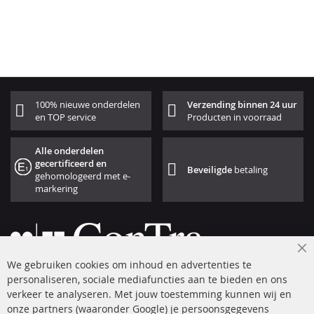
100% nieuwe onderdelen
Verzending binnen 24 uur
en TOP service
Producten in voorraad
Alle onderdelen
gecertificeerd en
Beveiligde
betaling
gehomologeerd met e-
markering
Cl
We gebruiken cookies om inhoud en advertenties te
Co
Ba
personaliseren, sociale mediafuncties aan te bieden en ons
+49 (0) 4533 799 00 0
verkeer te analyseren. Met jouw toestemming kunnen wij en
onze partners (waaronder Google) je persoonsgegevens
ma-do: 09-17 u, vr Fr 09-16 u