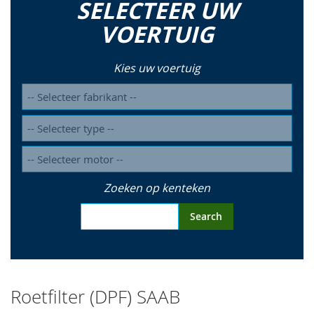
SELECTEER UW
so
VOERTUIG
Kies uw voertuig
Zoeken op kenteken
Search
Roetfilter (DPF) SAAB