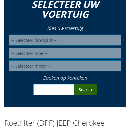
SELECTEER UW
so
VOERTUIG
Kies uw voertuig
Zoeken op kenteken
Search
Roetfilter (DPF) JEEP Cherokee