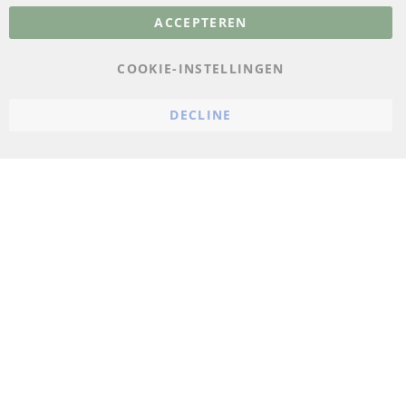
ACCEPTEREN
Gegevensbescherming
AGB
COOKIE-INSTELLINGEN
Annuleringsvoorwaarden
DECLINE
Impressum
Cookie-instellingen
© 2023 ConTra Automotive GmbH. All Rights Reserved.