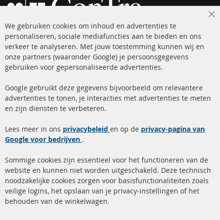
Cl
We gebruiken cookies om inhoud en advertenties te
Co
Ba
personaliseren, sociale mediafuncties aan te bieden en ons
+49 (0) 4533 799 00 0
verkeer te analyseren. Met jouw toestemming kunnen wij en
onze partners (waaronder Google) je persoonsgegevens
ma-do: 09-17 u, vr Fr 09-16 u
gebruiken voor gepersonaliseerde advertenties.
info@contra-automotive.de
facebook
instagram
Google gebruikt deze gegevens bijvoorbeeld om relevantere
advertenties te tonen, je interacties met advertenties te meten
Snelle links
Kundenservice
en zijn diensten te verbeteren.
Roetfilter (DPF)
Over ons
Lees meer in ons
privacybeleid
en op de
privacy-pagina van
Google voor bedrijven
Roetfilter reiniging
.
Betaalmethoden
Katalysator (KAT)
Verzendingskosten
Sommige cookies zijn essentieel voor het functioneren van de
website en kunnen niet worden uitgeschakeld. Deze technisch
sensoren
Contact
noodzakelijke cookies zorgen voor basisfunctionaliteiten zoals
veilige logins, het opslaan van je privacy-instellingen of het
FAQ
Annuleer contract
behouden van de winkelwagen.
Meer links