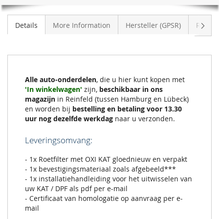
Volge
Details
More Information
Hersteller (GPSR)
Review
Alle auto-onderdelen
, die u hier kunt kopen met
'In winkelwagen'
zijn,
beschikbaar in ons
magazijn
in Reinfeld (tussen Hamburg en Lübeck)
en worden bij
bestelling en betaling voor 13.30
uur nog dezelfde werkdag
naar u verzonden.
Leveringsomvang:
- 1x Roetfilter met OXI KAT gloednieuw en verpakt
- 1x bevestigingsmateriaal zoals afgebeeld***
- 1x installatiehandleiding voor het uitwisselen van
uw KAT / DPF als pdf per e-mail
- Certificaat van homologatie op aanvraag per e-
mail