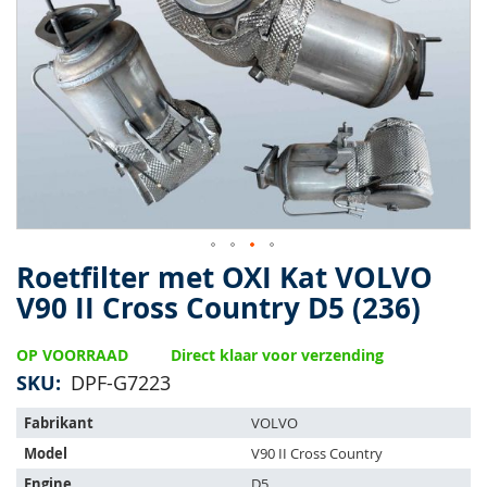
van
de
afbeeldingen-
gallerij
Roetfilter met OXI Kat VOLVO
Ga
naar
V90 II Cross Country D5 (236)
het
begin
OP VOORRAAD
Direct klaar voor verzending
van
de
SKU
DPF-G7223
afbeeldingen-
Het
gallerij
Fabrikant
VOLVO
artikel
Model
V90 II Cross Country
past
op
Engine
D5