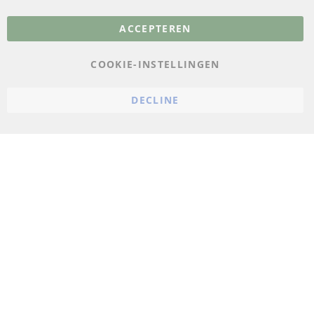
Meer links
ACCEPTEREN
Gegevensbescherming
AGB
COOKIE-INSTELLINGEN
Annuleringsvoorwaarden
DECLINE
Impressum
Cookie-instellingen
© 2023 ConTra Automotive GmbH. All Rights Reserved.