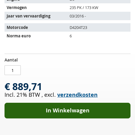
de
Vermogen
235 PK / 173 KW
volgende
Jaar van vervaardiging
03/2016 -
voertuigen:
Motorcode
D4204T23
Norma euro
6
Roetfilter
OP
Aantal
met
VOORRAAD
OXI
Kat
€ 889,71
VOLVO
V90
Incl. 21% BTW
,
excl.
verzendkosten
II
Cross
Country
In Winkelwagen
D5
(236)