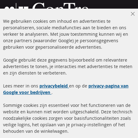
Cl
We gebruiken cookies om inhoud en advertenties te
Co
Ba
personaliseren, sociale mediafuncties aan te bieden en ons
+49 (0) 4533 799 00 0
verkeer te analyseren. Met jouw toestemming kunnen wij en
onze partners (waaronder Google) je persoonsgegevens
ma-do: 09-17 u, vr Fr 09-16 u
gebruiken voor gepersonaliseerde advertenties.
info@contra-automotive.de
facebook
instagram
Google gebruikt deze gegevens bijvoorbeeld om relevantere
advertenties te tonen, je interacties met advertenties te meten
Snelle links
Kundenservice
en zijn diensten te verbeteren.
Roetfilter (DPF)
Over ons
Lees meer in ons
privacybeleid
en op de
privacy-pagina van
Google voor bedrijven
Roetfilter reiniging
.
Betaalmethoden
Katalysator (KAT)
Verzendingskosten
Sommige cookies zijn essentieel voor het functioneren van de
website en kunnen niet worden uitgeschakeld. Deze technisch
sensoren
Contact
noodzakelijke cookies zorgen voor basisfunctionaliteiten zoals
veilige logins, het opslaan van je privacy-instellingen of het
FAQ
Annuleer contract
behouden van de winkelwagen.