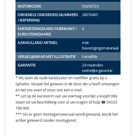
MOTORCODE
D4204T23
ORIGINELE ONDERDEELNUMMERS
36010405
/ BEPERKING
EMISSIESTANDAARD FABRIKANT /
6
EURO-STANDAARD
AANVULLEND ARTIKEL
met
bevestigingsmateriaal
VERGELIJKBAAR MET ILLUSTRATIE
hetzelfde
GARANTIE
24 maanden
wettelijke garantie
* Wij laten de oude katalysator en roetfilter gratis bij u
ophalen. Verpak het gewoon in de doos die u heeft ontvangen
en bel ons even of stuur ons een e-mail.
** Let op de euronorm van uw voertuig voordat u koopt! (Wij
staan tot uw beschikking voor al uw vragen of hulp ☎ 04533
799 000
*** Als er geen montagemateriaal wordt getoond, wordt het
artikel geleverd zonder montageset.