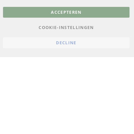
Meer links
ACCEPTEREN
Gegevensbescherming
AGB
COOKIE-INSTELLINGEN
Annuleringsvoorwaarden
DECLINE
Impressum
Cookie-instellingen
© 2023 ConTra Automotive GmbH. All Rights Reserved.