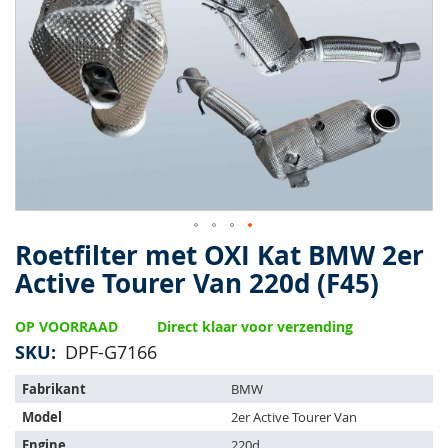
van
de
afbeeldingen-
gallerij
Roetfilter met OXI Kat BMW 2er
Ga
naar
Active Tourer Van 220d (F45)
het
begin
OP VOORRAAD
Direct klaar voor verzending
van
de
SKU
DPF-G7166
afbeeldingen-
Het
gallerij
Fabrikant
BMW
artikel
Model
2er Active Tourer Van
past
op
Engine
220d