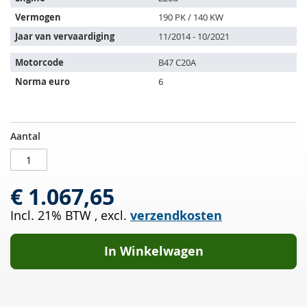
de
Vermogen
190 PK / 140 KW
volgende
Jaar van vervaardiging
11/2014 - 10/2021
voertuigen:
Motorcode
B47 C20A
Norma euro
6
Roetfilter
OP
Aantal
met
VOORRAAD
OXI
Kat
€ 1.067,65
BMW
2er
Incl. 21% BTW
,
excl.
verzendkosten
Active
Tourer
Van
In Winkelwagen
220d
(F45)