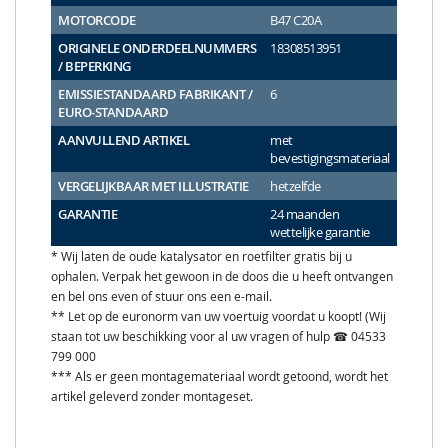
MOTORCODE
B47 C20A
ORIGINELE ONDERDEELNUMMERS
18308513951
/ BEPERKING
EMISSIESTANDAARD FABRIKANT /
6
EURO-STANDAARD
AANVULLEND ARTIKEL
met
bevestigingsmateriaal
VERGELIJKBAAR MET ILLUSTRATIE
hetzelfde
GARANTIE
24 maanden
wettelijke garantie
* Wij laten de oude katalysator en roetfilter gratis bij u
ophalen. Verpak het gewoon in de doos die u heeft ontvangen
en bel ons even of stuur ons een e-mail.
** Let op de euronorm van uw voertuig voordat u koopt! (Wij
staan tot uw beschikking voor al uw vragen of hulp ☎ 04533
799 000
*** Als er geen montagemateriaal wordt getoond, wordt het
artikel geleverd zonder montageset.