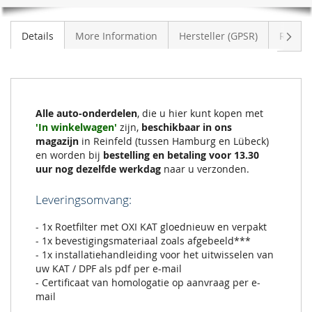
Volge
Details
More Information
Hersteller (GPSR)
Review
Alle auto-onderdelen
, die u hier kunt kopen met
'In winkelwagen'
zijn,
beschikbaar in ons
magazijn
in Reinfeld (tussen Hamburg en Lübeck)
en worden bij
bestelling en betaling voor 13.30
uur nog dezelfde werkdag
naar u verzonden.
Leveringsomvang:
- 1x Roetfilter met OXI KAT gloednieuw en verpakt
- 1x bevestigingsmateriaal zoals afgebeeld***
- 1x installatiehandleiding voor het uitwisselen van
uw KAT / DPF als pdf per e-mail
- Certificaat van homologatie op aanvraag per e-
mail