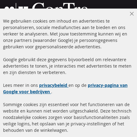
Cl
We gebruiken cookies om inhoud en advertenties te
Co
Ba
personaliseren, sociale mediafuncties aan te bieden en ons
+49 (0) 4533 799 00 0
verkeer te analyseren. Met jouw toestemming kunnen wij en
onze partners (waaronder Google) je persoonsgegevens
ma-do: 09-17 u, vr Fr 09-16 u
gebruiken voor gepersonaliseerde advertenties.
info@contra-automotive.de
facebook
instagram
Google gebruikt deze gegevens bijvoorbeeld om relevantere
advertenties te tonen, je interacties met advertenties te meten
Snelle links
Kundenservice
en zijn diensten te verbeteren.
Roetfilter (DPF)
Over ons
Lees meer in ons
privacybeleid
en op de
privacy-pagina van
Google voor bedrijven
Roetfilter reiniging
.
Betaalmethoden
Katalysator (KAT)
Verzendingskosten
Sommige cookies zijn essentieel voor het functioneren van de
website en kunnen niet worden uitgeschakeld. Deze technisch
sensoren
Contact
noodzakelijke cookies zorgen voor basisfunctionaliteiten zoals
veilige logins, het opslaan van je privacy-instellingen of het
FAQ
Annuleer contract
behouden van de winkelwagen.