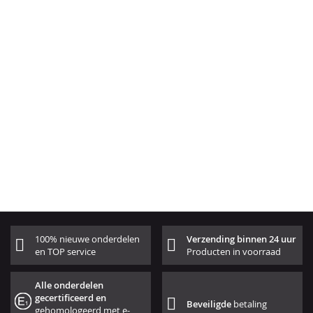
100% nieuwe onderdelen
Verzending binnen 24 uur
en TOP service
Producten in voorraad
Alle onderdelen
gecertificeerd en
Beveiligde
betaling
gehomologeerd met e-