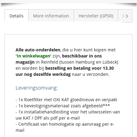
Volge
Details
More Information
Hersteller (GPSR)
Review
Alle auto-onderdelen
, die u hier kunt kopen met
'In winkelwagen'
zijn,
beschikbaar in ons
magazijn
in Reinfeld (tussen Hamburg en Lübeck)
en worden bij
bestelling en betaling voor 13.30
uur nog dezelfde werkdag
naar u verzonden.
Leveringsomvang:
- 1x Roetfilter met OXI KAT gloednieuw en verpakt
- 1x bevestigingsmateriaal zoals afgebeeld***
- 1x installatiehandleiding voor het uitwisselen van
uw KAT / DPF als pdf per e-mail
- Certificaat van homologatie op aanvraag per e-
mail