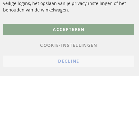
veilige logins, het opslaan van je privacy-instellingen of het
FAQ
Annuleer contract
behouden van de winkelwagen.
Meer links
ACCEPTEREN
Gegevensbescherming
AGB
COOKIE-INSTELLINGEN
Annuleringsvoorwaarden
DECLINE
Impressum
Cookie-instellingen
© 2023 ConTra Automotive GmbH. All Rights Reserved.