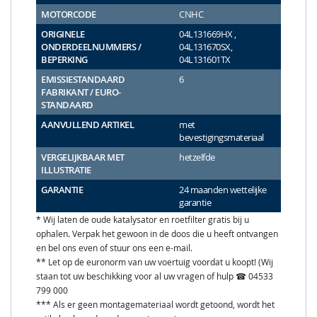
MOTORCODE
CNHC
ORIGINELE
04L131669HX ,
ONDERDEELNUMMERS /
04L131670SX,
BEPERKING
04L131601TX
EMISSIESTANDAARD
6
FABRIKANT / EURO-
STANDAARD
AANVULLEND ARTIKEL
met
bevestigingsmateriaal
VERGELIJKBAAR MET
hetzelfde
ILLUSTRATIE
GARANTIE
24 maanden wettelijke
garantie
* Wij laten de oude katalysator en roetfilter gratis bij u
ophalen. Verpak het gewoon in de doos die u heeft ontvangen
en bel ons even of stuur ons een e-mail.
** Let op de euronorm van uw voertuig voordat u koopt! (Wij
staan tot uw beschikking voor al uw vragen of hulp ☎ 04533
799 000
*** Als er geen montagemateriaal wordt getoond, wordt het