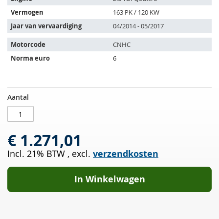
de
Vermogen
163 PK / 120 KW
volgende
Jaar van vervaardiging
04/2014 - 05/2017
voertuigen:
Motorcode
CNHC
Norma euro
6
Roetfilter
OP
Aantal
met
VOORRAAD
OXI
Kat
€ 1.271,01
AUDI
Q5
Incl. 21% BTW
,
excl.
verzendkosten
2.0
TDI
Quattro
In Winkelwagen
(8RB)