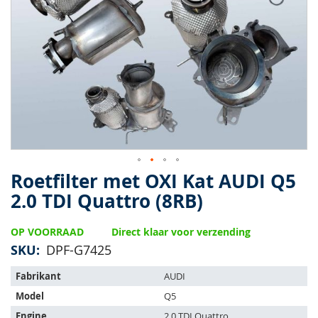
van
de
afbeeldingen-
gallerij
Roetfilter met OXI Kat AUDI Q5
Ga
naar
2.0 TDI Quattro (8RB)
het
begin
OP VOORRAAD
Direct klaar voor verzending
van
de
SKU
DPF-G7425
afbeeldingen-
Het
gallerij
Fabrikant
AUDI
artikel
Model
Q5
past
op
Engine
2.0 TDI Quattro