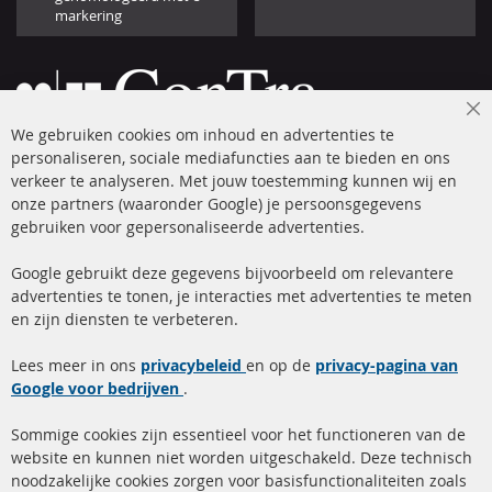
markering
Cl
We gebruiken cookies om inhoud en advertenties te
Co
Ba
personaliseren, sociale mediafuncties aan te bieden en ons
+49 (0) 4533 799 00 0
verkeer te analyseren. Met jouw toestemming kunnen wij en
onze partners (waaronder Google) je persoonsgegevens
ma-do: 09-17 u, vr Fr 09-16 u
gebruiken voor gepersonaliseerde advertenties.
info@contra-automotive.de
facebook
instagram
Google gebruikt deze gegevens bijvoorbeeld om relevantere
advertenties te tonen, je interacties met advertenties te meten
Snelle links
Kundenservice
en zijn diensten te verbeteren.
Roetfilter (DPF)
Over ons
Lees meer in ons
privacybeleid
en op de
privacy-pagina van
Google voor bedrijven
Roetfilter reiniging
.
Betaalmethoden
Katalysator (KAT)
Verzendingskosten
Sommige cookies zijn essentieel voor het functioneren van de
website en kunnen niet worden uitgeschakeld. Deze technisch
sensoren
Contact
noodzakelijke cookies zorgen voor basisfunctionaliteiten zoals