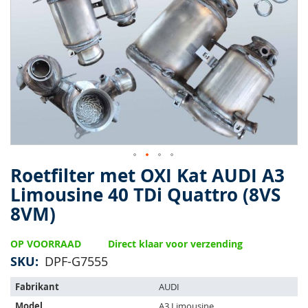
van
de
afbeeldingen-
gallerij
Roetfilter met OXI Kat AUDI A3
Ga
naar
Limousine 40 TDi Quattro (8VS
het
8VM)
begin
van
de
OP VOORRAAD
Direct klaar voor verzending
afbeeldingen-
SKU
DPF-G7555
gallerij
Het
Fabrikant
AUDI
artikel
Model
A3 Limousine