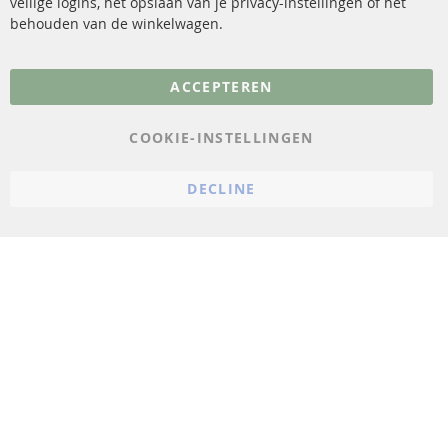
veilige logins, het opslaan van je privacy-instellingen of het
FAQ
Annuleer contract
behouden van de winkelwagen.
Meer links
ACCEPTEREN
Gegevensbescherming
AGB
COOKIE-INSTELLINGEN
Annuleringsvoorwaarden
DECLINE
Impressum
Cookie-instellingen
© 2023 ConTra Automotive GmbH. All Rights Reserved.