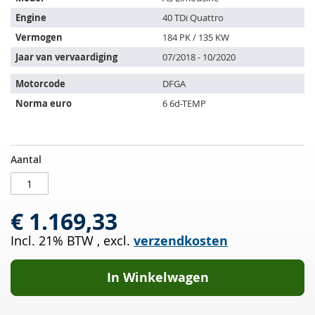
past
op
Engine
40 TDi Quattro
de
Vermogen
184 PK / 135 KW
volgende
Jaar van vervaardiging
07/2018 - 10/2020
voertuigen:
Motorcode
DFGA
Norma euro
6 6d-TEMP
Roetfilter
OP
Aantal
met
VOORRAAD
OXI
Kat
€ 1.169,33
AUDI
A3
Incl. 21% BTW
,
excl.
verzendkosten
Limousine
40
TDi
In Winkelwagen
Quattro
(8VS
8VM)