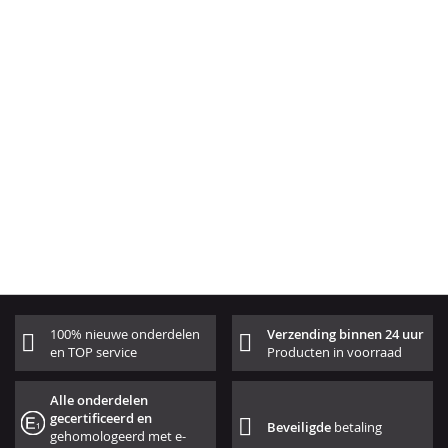
100% nieuwe onderdelen
Verzending binnen 24 uur
en TOP service
Producten in voorraad
Alle onderdelen
gecertificeerd en
Beveiligde
betaling
gehomologeerd met e-