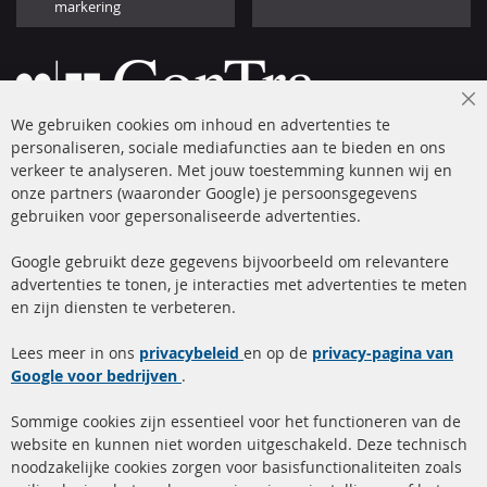
markering
Cl
We gebruiken cookies om inhoud en advertenties te
Co
Ba
personaliseren, sociale mediafuncties aan te bieden en ons
+49 (0) 4533 799 00 0
verkeer te analyseren. Met jouw toestemming kunnen wij en
onze partners (waaronder Google) je persoonsgegevens
ma-do: 09-17 u, vr Fr 09-16 u
gebruiken voor gepersonaliseerde advertenties.
info@contra-automotive.de
facebook
instagram
Google gebruikt deze gegevens bijvoorbeeld om relevantere
advertenties te tonen, je interacties met advertenties te meten
Snelle links
Kundenservice
en zijn diensten te verbeteren.
Roetfilter (DPF)
Over ons
Lees meer in ons
privacybeleid
en op de
privacy-pagina van
Google voor bedrijven
Roetfilter reiniging
.
Betaalmethoden
Katalysator (KAT)
Verzendingskosten
Sommige cookies zijn essentieel voor het functioneren van de
website en kunnen niet worden uitgeschakeld. Deze technisch
sensoren
Contact
noodzakelijke cookies zorgen voor basisfunctionaliteiten zoals