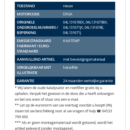
TOESTAND
nieuw
MOTORCODE
DFGA
ORIGINELE
04L131678EX, 04L131679BX,
ONDERDEELNUMMERS /
04L131671JX, 04L131678E,
BEPERKING
04L131671J
EMISSIESTANDAARD
6 6d-TEMP
FABRIKANT / EURO-
STANDAARD
AANVULLEND ARTIKEL
met bevestigingsmateriaal
VERGELIJKBAAR MET
hetzelfde
ILLUSTRATIE
GARANTIE
24 maanden wettelijke garantie
* Wij laten de oude katalysator en roetfilter gratis bij u
ophalen. Verpak het gewoon in de doos die u heeft ontvangen
en bel ons even of stuur ons een e-mail.
** Let op de euronorm van uw voertuig voordat u koopt! (Wij
staan tot uw beschikking voor al uw vragen of hulp ☎ 04533
799 000
*** Als er geen montagemateriaal wordt getoond, wordt het
artikel geleverd zonder montageset.