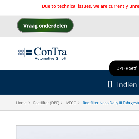
Due to technical issues, we are currently un
Ga
naar
de
inhoud
DPF-Roetfil
Indien 
Home
Roetfilter (DPF)
IVECO
Roetfilter Iveco Daily III Fahrges
Ga
naar