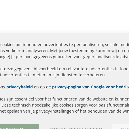
cookies om inhoud en advertenties te personaliseren, sociale med
ons verkeer te analyseren. Met jouw toestemming kunnen wij en on
ogle) je persoonsgegevens gebruiken voor gepersonaliseerde adve
ending binnen 24 uur
Alle onderdelen gecerti
ucten in voorraad
gehomologeerd met e-
kt deze gegevens bijvoorbeeld om relevantere advertenties te tonen
t advertenties te meten en zijn diensten te verbeteren.
Snelle links
Kundenservice
ons
privacybeleid
en op de
privacy-pagina van Google voor bedri
Roetfilter (DPF)
Over ons
es zijn essentieel voor het functioneren van de website en kunne
Roetfilter reiniging
Betaalmethoden
 Deze technisch noodzakelijke cookies zorgen voor basisfunctionali
Katalysator (KAT)
Verzendingskosten
, het opslaan van je privacy-instellingen of het behouden van de w
sensoren
Contact
FAQ
Annuleer contract