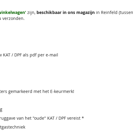
 winkelwagen'
zijn,
beschikbaar in ons magazijn
in Reinfeld (tuss
u verzonden.
w KAT / DPF als pdf per e-mail
lters gemarkeerd met het E-keurmerk!
ig
uggave van het "oude" KAT / DPF vereist *
atgastechniek