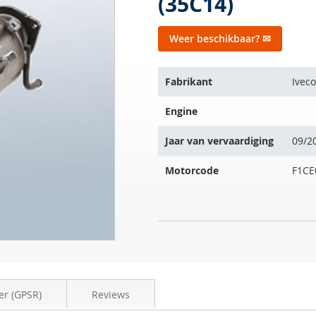
(35C14)
Weer beschikbaar? ✉
Het
Fabrikant
Iveco
artikel
past
Engine
op
de
Jaar van vervaardiging
09/2
volgende
voertuigen:
Motorcode
F1CE
Roetfilter
NIET
Iveco
OP
Daily
VOORRAAD
III
Fahrgestell
er (GPSR)
Reviews
(35C14)