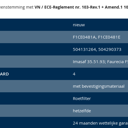
reenstemming met
VN / ECE-Reglement nr. 103-Rev.1 + Amend.1 10
nieuw
F1CE0481A, F1CE0481E
504131264, 504290373
Imasaf 35.51.93; Faurecia 
AARD
4
met bevestigingsmateriaal
Roetfilter
hetzelfde
24 maanden wettelijke gara