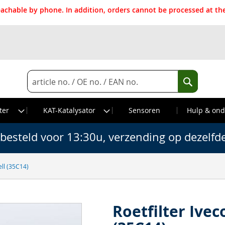
reachable by phone. In addition, orders cannot be processed at 
Search
Search
ter
KAT-Katalysator
Sensoren
Hulp & ond
besteld voor 13:30u, verzending op dezelfd
tell (35C14)
Roetfilter Iveco