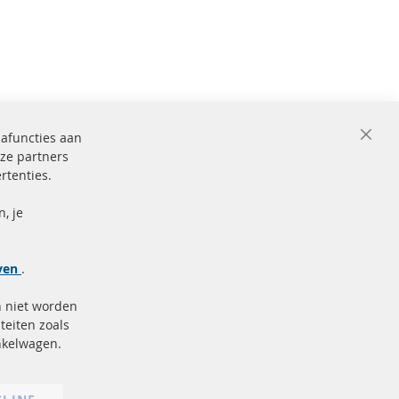
iafuncties aan
Close
ze partners
Cooki
Bar
rtenties.
ficeerd en
Beveiligde
betaling
markering
, je
Meer links
jven
.
Gegevensbescherming
n niet worden
AGB
teiten zoals
Annuleringsvoorwaarden
inkelwagen.
Impressum
Cookie-instellingen