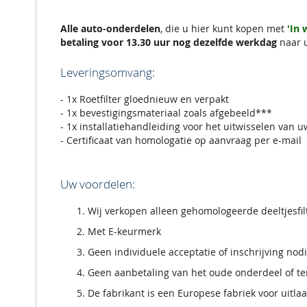
de
afbeeldingen-
gallerij
Alle auto-onderdelen
, die u hier kunt kopen met
'In
betaling voor 13.30 uur nog dezelfde werkdag
naar 
Leveringsomvang:
- 1x Roetfilter gloednieuw en verpakt
- 1x bevestigingsmateriaal zoals afgebeeld***
- 1x installatiehandleiding voor het uitwisselen van u
- Certificaat van homologatie op aanvraag per e-mail
Uw voordelen:
Wij verkopen alleen gehomologeerde deeltjesfi
Met E-keurmerk
Geen individuele acceptatie of inschrijving nod
Geen aanbetaling van het oude onderdeel of ter
De fabrikant is een Europese fabriek voor uitla