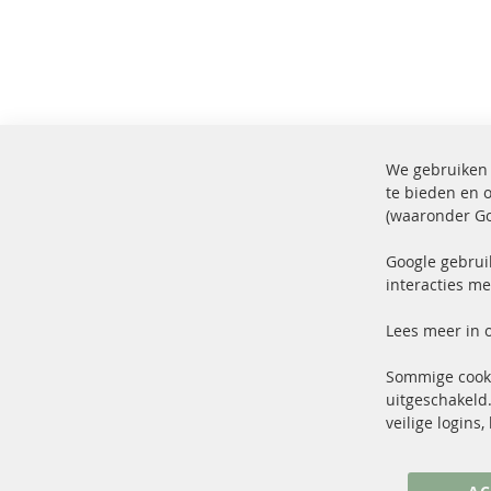
We gebruiken 
te bieden en 
(waaronder Go
100% nieuwe onderdelen en TOP
Verz
service
Prod
Google gebrui
interacties me
Lees meer in 
Sommige cooki
uitgeschakeld.
+49 (0) 4533 799 00 0
veilige logins
ma-do: 09-17 u, vr Fr 09-16 u
info@contra-automotive.de