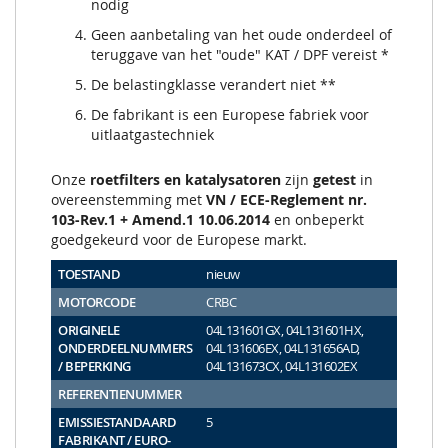
nodig
Geen aanbetaling van het oude onderdeel of
teruggave van het "oude" KAT / DPF vereist *
De belastingklasse verandert niet **
De fabrikant is een Europese fabriek voor
uitlaatgastechniek
Onze
roetfilters en katalysatoren
zijn
getest
in
overeenstemming met
VN / ECE-Reglement nr.
103-Rev.1 + Amend.1 10.06.2014
en onbeperkt
goedgekeurd voor de Europese markt.
TOESTAND
nieuw
MOTORCODE
CRBC
ORIGINELE
04L131601GX, 04L131601HX,
ONDERDEELNUMMERS
04L131606EX, 04L131656AD,
/ BEPERKING
04L131673CX, 04L131602EX
REFERENTIENUMMER
EMISSIESTANDAARD
5
FABRIKANT / EURO-