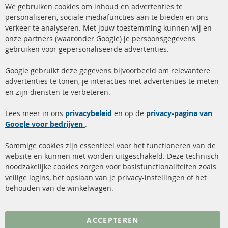
Cl
We gebruiken cookies om inhoud en advertenties te
Co
Ba
personaliseren, sociale mediafuncties aan te bieden en ons
+49 (0) 4533 799 00 0
verkeer te analyseren. Met jouw toestemming kunnen wij en
onze partners (waaronder Google) je persoonsgegevens
ma-do: 09-17 u, vr Fr 09-16 u
gebruiken voor gepersonaliseerde advertenties.
info@contra-automotive.de
facebook
instagram
Google gebruikt deze gegevens bijvoorbeeld om relevantere
advertenties te tonen, je interacties met advertenties te meten
Snelle links
Kundenservice
en zijn diensten te verbeteren.
Roetfilter (DPF)
Over ons
Lees meer in ons
privacybeleid
en op de
privacy-pagina van
Google voor bedrijven
Roetfilter reiniging
.
Betaalmethoden
Katalysator (KAT)
Verzendingskosten
Sommige cookies zijn essentieel voor het functioneren van de
website en kunnen niet worden uitgeschakeld. Deze technisch
sensoren
Contact
noodzakelijke cookies zorgen voor basisfunctionaliteiten zoals
veilige logins, het opslaan van je privacy-instellingen of het
FAQ
Annuleer contract
behouden van de winkelwagen.
Meer links
ACCEPTEREN
Gegevensbescherming