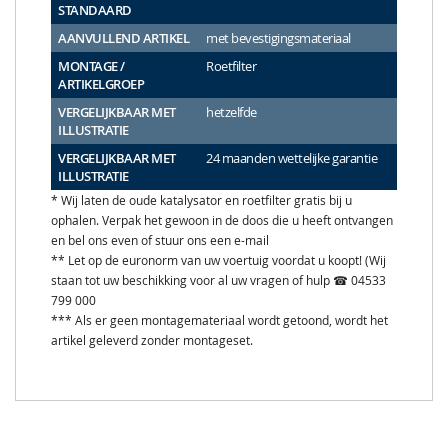
STANDAARD
AANVULLEND ARTIKEL
met bevestigingsmateriaal
MONTAGE /
Roetfilter
ARTIKELGROEP
VERGELIJKBAAR MET
hetzelfde
ILLUSTRATIE
VERGELIJKBAAR MET
24 maanden wettelijke garantie
ILLUSTRATIE
* Wij laten de oude katalysator en roetfilter gratis bij u
ophalen. Verpak het gewoon in de doos die u heeft ontvangen
en bel ons even of stuur ons een e-mail
** Let op de euronorm van uw voertuig voordat u koopt! (Wij
staan tot uw beschikking voor al uw vragen of hulp ☎ 04533
799 000
*** Als er geen montagemateriaal wordt getoond, wordt het
artikel geleverd zonder montageset.