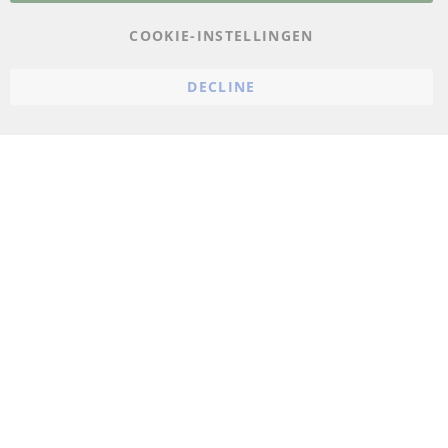
AGB
COOKIE-INSTELLINGEN
Annuleringsvoorwaarden
DECLINE
Impressum
Cookie-instellingen
© 2023 ConTra Automotive GmbH. All Rights Reserved.