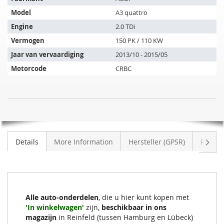
artikel
Model
A3 quattro
past
op
Engine
2.0 TDi
de
Vermogen
150 PK / 110 KW
volgende
Jaar van vervaardiging
2013/10 - 2015/05
voertuigen:
Motorcode
CRBC
DPF
NIET
-
OP
Roetfilter
VOORRAAD
AUDI
Volge
Details
More Information
Hersteller (GPSR)
Review
A3
quattro
2.0
TDi
(8VS,
Alle auto-onderdelen
, die u hier kunt kopen met
8VM)
'In winkelwagen'
zijn,
beschikbaar in ons
magazijn
in Reinfeld (tussen Hamburg en Lübeck)