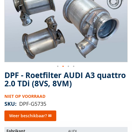
van
de
afbeeldingen-
gallerij
DPF - Roetfilter AUDI A3 quattro
Ga
naar
2.0 TDi (8VS, 8VM)
het
begin
NIET OP VOORRAAD
van
de
SKU
DPF-G5735
afbeeldingen-
gallerij
Weer beschikbaar? ✉
Het
Fabrikant
AUDI