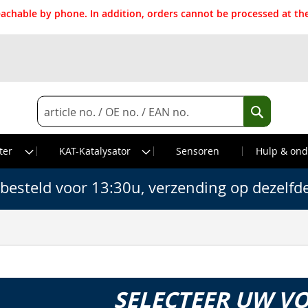
reachable by phone. In addition, orders cannot be processed at 
Search
Search
ter
KAT-Katalysator
Sensoren
Hulp & ond
besteld voor 13:30u, verzending op dezelfd
SELECTEER UW V