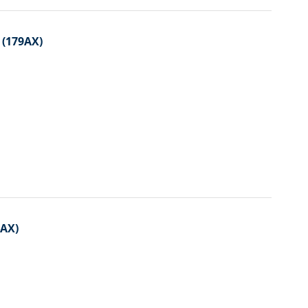
i (179AX)
9AX)