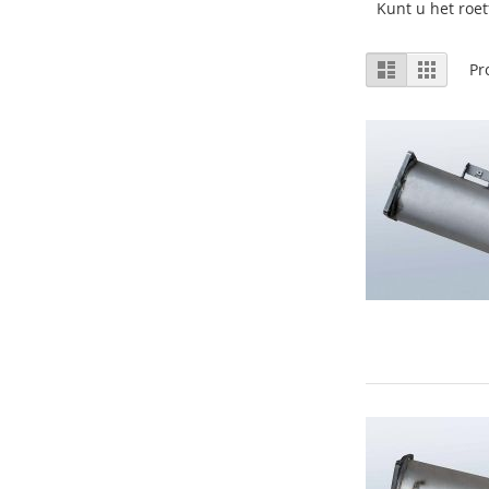
Kunt u het roet
Tonen
Lijst
Foto-
Pr
tabel
als