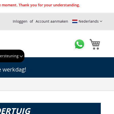
the moment. Thank you for your understanding.
Inloggen
Account aanmaken
Nederlands
Winkel
ersteuning
e werkdag!
OERTUIG