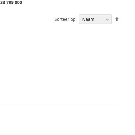
533 799 000
Van
Sorteer op
hoog
naar
laag
sortere