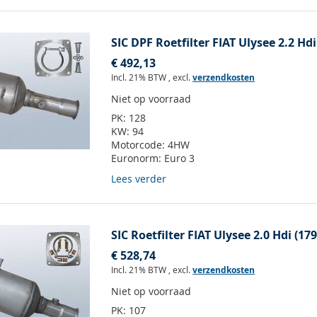
SIC DPF Roetfilter FIAT Ulysee 2.2 Hd
€ 492,13
Incl. 21% BTW
,
excl.
verzendkosten
Niet op voorraad
PK:
128
KW:
94
Motorcode:
4HW
Euronorm:
Euro 3
Lees verder
SIC Roetfilter FIAT Ulysee 2.0 Hdi (17
€ 528,74
Incl. 21% BTW
,
excl.
verzendkosten
Niet op voorraad
PK:
107