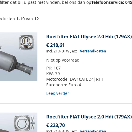
filter dat bij u past niet vinden, bel ons dan op
Telefoonservice: 04
oducten
1
-
10
van
12
Roetfilter FIAT Ulysee 2.0 Hdi (179AX)
€ 218,61
Incl. 21% BTW
,
excl.
verzendkosten
Niet op voorraad
PK:
107
KW:
79
Motorcode:
DW10ATED4|RHT
Euronorm:
Euro 4
Lees verder
Roetfilter FIAT Ulysee 2.0 Hdi (179AX)
€ 223,70
Incl. 21% BTW
,
excl.
verzendkosten