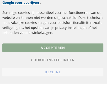
Google voor bedrijven
Roetfilter reiniging
.
Betaalmethoden
Katalysator (KAT)
Verzendingskosten
Sommige cookies zijn essentieel voor het functioneren van de
website en kunnen niet worden uitgeschakeld. Deze technisch
sensoren
Contact
noodzakelijke cookies zorgen voor basisfunctionaliteiten zoals
veilige logins, het opslaan van je privacy-instellingen of het
FAQ
Annuleer contract
behouden van de winkelwagen.
Meer links
ACCEPTEREN
Gegevensbescherming
AGB
COOKIE-INSTELLINGEN
Annuleringsvoorwaarden
DECLINE
Impressum
Cookie-instellingen
© 2023 ConTra Automotive GmbH. All Rights Reserved.