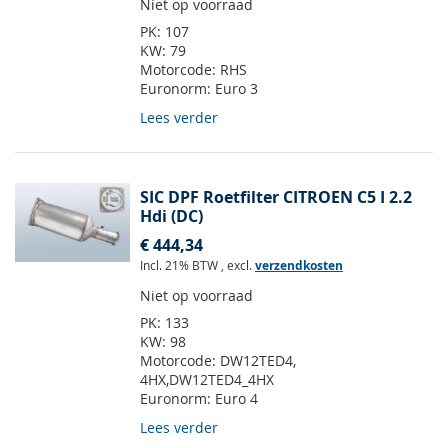
Niet op voorraad
PK:
107
KW:
79
Motorcode:
RHS
Euronorm:
Euro 3
Lees verder
SIC DPF Roetfilter CITROEN C5 I 2.2
Hdi (DC)
€ 444,34
Incl. 21% BTW
,
excl.
verzendkosten
Niet op voorraad
PK:
133
KW:
98
Motorcode:
DW12TED4,
4HX,DW12TED4_4HX
Euronorm:
Euro 4
Lees verder