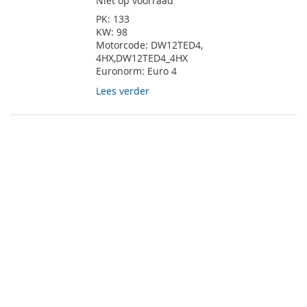
Niet op voorraad
PK:
133
KW:
98
Motorcode:
DW12TED4,
4HX,DW12TED4_4HX
Euronorm:
Euro 4
Lees verder