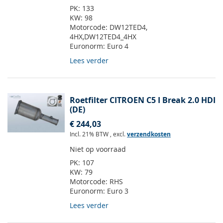
PK:
133
KW:
98
Motorcode:
DW12TED4,
4HX,DW12TED4_4HX
Euronorm:
Euro 4
Lees verder
Roetfilter CITROEN C5 I Break 2.0 HDI
(DE)
€ 244,03
Incl. 21% BTW
,
excl.
verzendkosten
Niet op voorraad
PK:
107
KW:
79
Motorcode:
RHS
Euronorm:
Euro 3
Lees verder