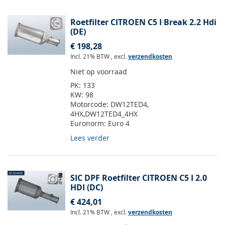
Roetfilter CITROEN C5 I Break 2.2 Hdi
(DE)
€ 198,28
Incl. 21% BTW
,
excl.
verzendkosten
Niet op voorraad
PK:
133
KW:
98
Motorcode:
DW12TED4,
4HX,DW12TED4_4HX
Euronorm:
Euro 4
Lees verder
SIC DPF Roetfilter CITROEN C5 I 2.0
HDI (DC)
€ 424,01
Incl. 21% BTW
,
excl.
verzendkosten