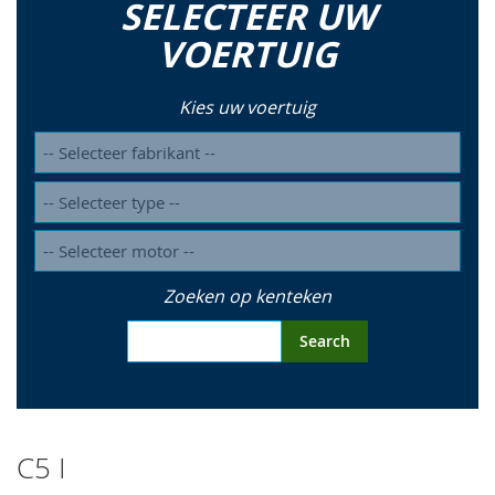
SELECTEER UW
so
VOERTUIG
Kies uw voertuig
Zoeken op kenteken
Search
C5 I