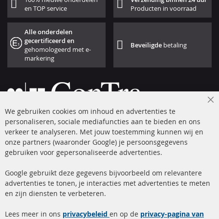
en TOP service
Producten in voorraad
Alle onderdelen
gecertificeerd en
Beveiligde
betaling
gehomologeerd met e-
markering
Cl
We gebruiken cookies om inhoud en advertenties te
Co
Ba
personaliseren, sociale mediafuncties aan te bieden en ons
+49 (0) 4533 799 00 0
verkeer te analyseren. Met jouw toestemming kunnen wij en
onze partners (waaronder Google) je persoonsgegevens
ma-do: 09-17 u, vr Fr 09-16 u
gebruiken voor gepersonaliseerde advertenties.
info@contra-automotive.de
facebook
instagram
Google gebruikt deze gegevens bijvoorbeeld om relevantere
advertenties te tonen, je interacties met advertenties te meten
Snelle links
Kundenservice
en zijn diensten te verbeteren.
Roetfilter (DPF)
Over ons
Lees meer in ons
privacybeleid
en op de
privacy-pagina van