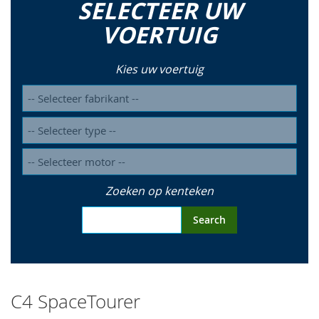
SELECTEER UW
so
VOERTUIG
Kies uw voertuig
Zoeken op kenteken
Search
C4 SpaceTourer