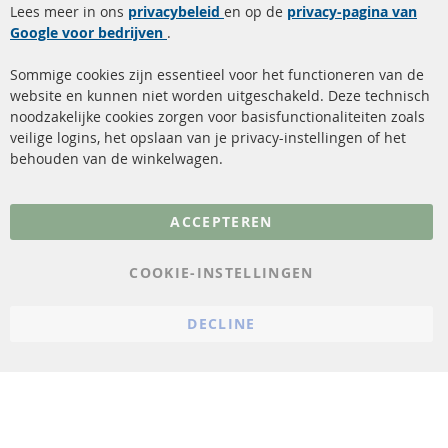
Lees meer in ons
privacybeleid
en op de
privacy-pagina van
Google voor bedrijven
Roetfilter reiniging
.
Betaalmethoden
Katalysator (KAT)
Verzendingskosten
Sommige cookies zijn essentieel voor het functioneren van de
website en kunnen niet worden uitgeschakeld. Deze technisch
sensoren
Contact
noodzakelijke cookies zorgen voor basisfunctionaliteiten zoals
veilige logins, het opslaan van je privacy-instellingen of het
FAQ
Annuleer contract
behouden van de winkelwagen.
Meer links
ACCEPTEREN
Gegevensbescherming
AGB
COOKIE-INSTELLINGEN
Annuleringsvoorwaarden
DECLINE
Impressum
Cookie-instellingen
© 2023 ConTra Automotive GmbH. All Rights Reserved.