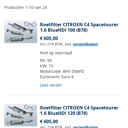
Producten
1
-
10
van
24
Roetfilter CITROEN C4 Spacetourer
1.6 BlueHDI 100 (B78)
€ 605,00
Incl. 21% BTW
,
excl.
verzendkosten
Niet op voorraad
PK:
99
KW:
73
Motorcode:
BHY DV6FD
Euronorm:
Euro 6
Lees verder
Roetfilter CITROEN C4 Spacetourer
1.6 BlueHDI 120 (B78)
€ 605,00
Incl. 21% BTW
,
excl.
verzendkosten