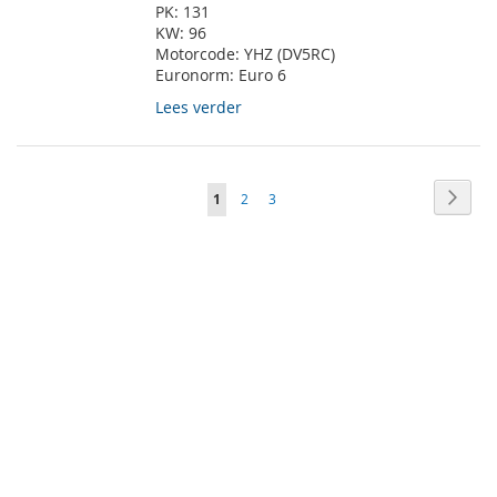
PK:
131
KW:
96
Motorcode:
YHZ (DV5RC)
Euronorm:
Euro 6
Lees verder
Pagina
Pagin
Volge
U
Pagina
Pagina
1
2
3
lees
momenteel
pagina