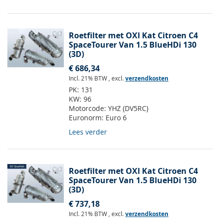
Roetfilter met OXI Kat Citroen C4
SpaceTourer Van 1.5 BlueHDi 130
(3D)
€ 686,34
Incl. 21% BTW
,
excl.
verzendkosten
PK:
131
KW:
96
Motorcode:
YHZ (DV5RC)
Euronorm:
Euro 6
Lees verder
Roetfilter met OXI Kat Citroen C4
SpaceTourer Van 1.5 BlueHDi 130
(3D)
€ 737,18
Incl. 21% BTW
,
excl.
verzendkosten