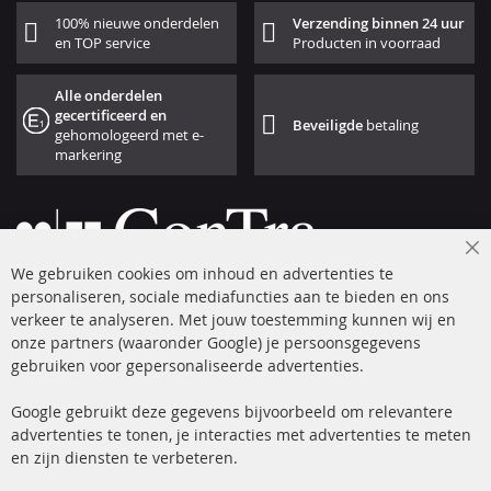
100% nieuwe onderdelen
Verzending binnen 24 uur
en TOP service
Producten in voorraad
Alle onderdelen
gecertificeerd en
Beveiligde
betaling
gehomologeerd met e-
markering
Cl
We gebruiken cookies om inhoud en advertenties te
Co
Ba
personaliseren, sociale mediafuncties aan te bieden en ons
+49 (0) 4533 799 00 0
verkeer te analyseren. Met jouw toestemming kunnen wij en
onze partners (waaronder Google) je persoonsgegevens
ma-do: 09-17 u, vr Fr 09-16 u
gebruiken voor gepersonaliseerde advertenties.
info@contra-automotive.de
facebook
instagram
Google gebruikt deze gegevens bijvoorbeeld om relevantere
advertenties te tonen, je interacties met advertenties te meten
Snelle links
Kundenservice
en zijn diensten te verbeteren.
Roetfilter (DPF)
Over ons